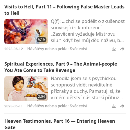
mezi Nebem a Zemí, aniž bychom
Visits to Hell, Part 11 – Following False Master Leads
museli čekat, až toto fyzické tělo
to Hell
skutečně zemře.Měla jsem tu čest
Q(f): …chci se podělit o zkušenost
během své meditace několikrát
související s konferencí
navštívit Amitabhův Západní ráj
„Zasvěcení vyžaduje Mistrovu
nebo „Čistou zemi extrémní
6:16
sílu.“ Když byl můj děd naživu, byl
blaženosti“, i když neprak
zasvěcen naší Mistryní, ale
Návštěvy nebe a pekla: Svědectví
2023-06-12
později následoval někoho, kdo
prohlásil, že zastupuje Mistryni.
Spiritual Experiences, Part 9 – The Animal-people
Tato osoba dala mnoho falešných
You Ate Come to Take Revenge
pokynů, odlišných od toho, co nás
Narodila jsem se s psychickou
Mistryně učila při zasvěcení. Po
schopností vidět neviditelné
zhlédnutí „Zasvěcení vyžaduje
přízraky a duchy. Pamatuji si, že
Mistrovu sílu“ jsem věděl, že toto
2:04
v mém dětství nás starší příbuzní
je situace, o kter
žádali, abychom jedli maso. Když
Návštěvy nebe a pekla: Svědectví
2023-05-11
jsem ten den snědla kuře, duše
toho kuřete v noci přišla
Heaven Testimonies, Part 16 — Entering Heaven
nenávistně klovat do mého těla.
Gate
Ať už jíte jakýkoli druh zvířecích