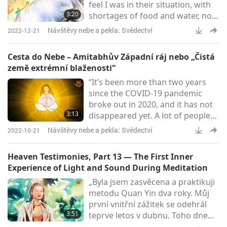
feel I was in their situation, with
akademie Larung Gar jsem měla
3:20
shortages of food and water, no
vnitřní vizi zázračné sněžné
electricity and helplessness.
lotosové hory,
Návštěvy nebe a pekla: Svědectví
2022-12-21
There is nothing much I can do
but only pray for them. Master
Cesta do Nebe – Amitabhův Západní ráj nebo „Čistá
once said we practitioners are
země extrémní blaženosti“
powerful. We could move
“It’s been more than two years
mountains and empty the seas. In
since the COVID-19 pandemic
one of my visions during
broke out in 2020, and it has not
meditation, I could see the white
3:13
disappeared yet. A lot of people
forces surrounded by dark
went to get their vaccination,
Návštěvy nebe a pekla: Svědectví
2022-10-21
while I firmly believe that spiritual
practitioners are different! So, I
Heaven Testimonies, Part 13 — The First Inner
didn’t go get a vaccination but
Experience of Light and Sound During Meditation
focused on practicing spiritually
„Byla jsem zasvěcena a praktikuji
more diligently. During a group
metodu Quan Yin dva roky. Můj
meditation in the beginning of
první vnitřní zážitek se odehrál
June 2021, in Samadhi God let me
3:51
teprve letos v dubnu. Toho dne
see the
jsem vstala z postele ve tři ráno k