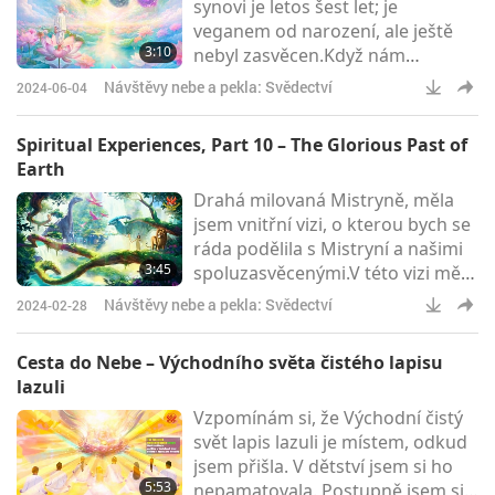
synovi je letos šest let; je
kde byly vyvěšeny letáky,
veganem od narození, ale ještě
přitahovalo duše obyvatel města.
3:10
nebyl zasvěcen.Když nám
A ty se na to zvlášt
Mistryně řekla, že pro záchranu
Návštěvy nebe a pekla: Svědectví
2024-06-04
světa musí Mistryně dočasně
nebo trvale zemřít, o několik dní
Spiritual Experiences, Part 10 – The Glorious Past of
později měl můj syn vnitřní vizi,
Earth
kterou mi vylíčil takto:„Jednoho
Drahá milovaná Mistryně, měla
dne, když jsem meditoval, jsem
jsem vnitřní vizi, o kterou bych se
viděl, že stojím na lotosovém
ráda podělila s Mistryní a našimi
květu, který mě odnesl na místo,
3:45
spoluzasvěcenými.V této vizi mě
kde byly tři díry
Mistryně zavedla do slavné
Návštěvy nebe a pekla: Svědectví
2024-02-28
minulosti naší Země před
miliardami a miliardami let, kdy
Cesta do Nebe – Východního světa čistého lapisu
Bůh právě stvořil tuto krásnou
lazuli
planetu. Ve vizi jsem se ztratila v
Vzpomínám si, že Východní čistý
lese. Po své pravé straně jsem
svět lapis lazuli je místem, odkud
viděla všechny druhy rostlin a
jsem přišla. V dětství jsem si ho
živočichů, včetně těch, kteří na
5:53
nepamatovala. Postupně jsem si
Zemi už dávno