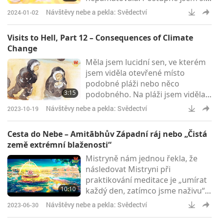
to však uvědomila díky mé
Návštěvy nebe a pekla: Svědectví
2024-01-02
celoživotní duchovní cestě za
hledáním Tao.Během meditace
Visits to Hell, Part 12 – Consequences of Climate
byla moje duše ve Východním
Change
čistém světě lapis lazuli, který byl
Měla jsem lucidní sen, ve kterém
důstojný a velkolepý, velmi
jsem viděla otevřené místo
podobný svému odpovídajícímu
podobné pláži nebo něco
ekvivalentu, Amitabhabovu
3:15
podobného. Na pláži jsem viděla
Západnímu ráji neboli „Čisté
lidi v zimním oblečení, kterým
Návštěvy nebe a pekla: Svědectví
2023-10-19
bylo velké horko a hodně se potili,
přestože byla zima. Chodili a
Cesta do Nebe – Amitābhův Západní ráj nebo „Čistá
procházeli se různými směry, s
země extrémní blaženosti“
bezcílným, ztraceným pohledem.
Mistryně nám jednou řekla, že
Pokaždé jich přibývalo, až bylo
následovat Mistryni při
téměř nemožné chodit. Viděla
praktikování meditace je „umírat
jsem i známé tváře, dokonce i
10:10
každý den, zatímco jsme naživu“,
některé kamarády z dětství. Bylo t
což znamená, že naše vědomí
Návštěvy nebe a pekla: Svědectví
2023-06-30
duše může přicházet a odcházet