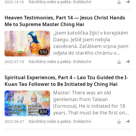
Návštěvy nebe a pekla: Svědectví
2022-10-16
obvyklé meditaci. Když jsem se
chystala vstoupit do Samádhi,
Heaven Testimonies, Part 14 — Jesus Christ Hands
uslyšela jsem uvnitř hlasitý
Me to Supreme Master Ching Hai
(vnitřní Nebeský) Zvuk. Byl to
„Jsem katolička žijící v korejském
velký koncert, na kterém hrálo
Daegu. Ještě jsem nebyla
mnoho nástrojů. Zároveň se
zasvěcená. Začátkem srpna jsem
v mém oku moudrosti objevil
5:52
odjela do starého chrámu v
jasný bod a také ja
horách na měsíční pobyt v
Návštěvy nebe a pekla: Svědectví
2022-07-19
ústraní. V horách jsem obdržela
Mistryninu knihu. Než jsem si ji
Spiritual Experiences, Part 4 – Lao Tzu Guided the I-
přečetla, modlila jsem se k Bohu:
Kuan Tao Follower to Be Initiated by Ching Hai
‚Pane, pokud tato kniha obsahuje
Master: There was an old
Pravdu, prosím, dovol mi ji
gentleman from Taiwan
přijmout.‘ Také jsem se k Vám
(Formosa). He is initiated for 18
modlila: ‚Toto je Vaše kniha.
3:34
years. That must be the first one.
Pokud obsahuje Pravdu, kterou
Oh, it’s you, right? Actually, he is a
jsem t
Návštěvy nebe a pekla: Svědectví
2022-06-27
very important guy in another
group – you know, the I-Kuan