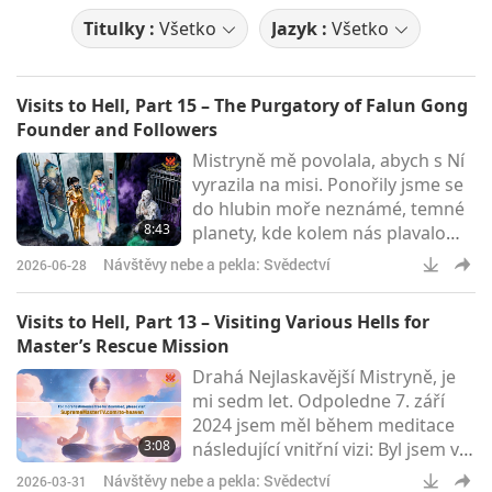
Titulky :
Všetko
Jazyk :
Všetko
Visits to Hell, Part 15 – The Purgatory of Falun Gong
Founder and Followers
Mistryně mě povolala, abych s Ní
vyrazila na misi. Ponořily jsme se
do hlubin moře neznámé, temné
8:43
planety, kde kolem nás plavalo
mnoho zlověstných černých
Návštěvy nebe a pekla: Svědectví
2026-06-28
mořských hadů, z nichž mi běhal
mráz po zádech! Když jsme
Visits to Hell, Part 13 – Visiting Various Hells for
dosáhly nejhlubšího dna oceánu,
Master’s Rescue Mission
uviděly jsme kruhové, tajemné
Drahá Nejlaskavější Mistryně, je
černé železné víko, které
mi sedm let. Odpoledne 7. září
vyzařovalo extrémně děsivou
2024 jsem měl během meditace
atmosféru… Mistryně a já jsme
3:08
následující vnitřní vizi: Byl jsem v
společně zvedly toto pevné černé
Nebi a Mistryně mě zavolala,
ž
Návštěvy nebe a pekla: Svědectví
2026-03-31