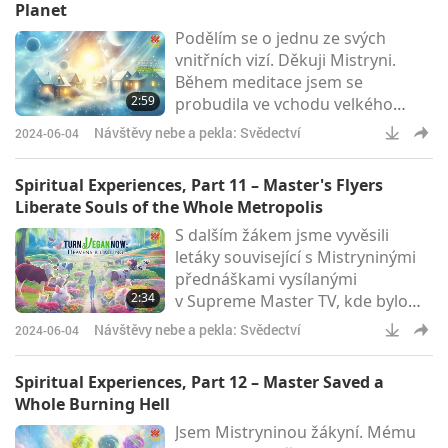
Planet
Dříve jsem si myslela, že
Podělím se o jednu ze svých
charakter a styl prezidenta
vnitřních vizí. Děkuji Mistryni.
Trumpa jsou velmi svérázné, a já
Během meditace jsem se
se o americkou politiku příliš
2:59
probudila ve vchodu velkého
nezajímala. Proč tedy přišel do
domu s mnoha sluncem
mé vnitřní s
Návštěvy nebe a pekla: Svědectví
2024-06-04
ozářenými místnostmi. Okamžitě
mi bylo jasné, že se jedná o jinou
Spiritual Experiences, Part 11 – Master's Flyers
zemi na jiné fyzické planetě.
Liberate Souls of the Whole Metropolis
Všechno bylo pevné jako tady, ale
S dalším žákem jsme vyvěsili
čistší a krásnější. A ke všem
letáky související s Mistryninými
dveřím celého města byl jen jeden
přednáškami vysílanými
klíč. Klíč byl docela zábavná věc.
2:34
v Supreme Master TV, kde bylo
Téměř ho nepoužívali, protože ho
vyvěšování letáků povoleno. Také
vlast
Návštěvy nebe a pekla: Svědectví
2024-06-04
jsme téměř každý týden po dobu
jednoho a půl roku rozdávali na
Spiritual Experiences, Part 12 – Master Saved a
veřejných místech v Paříži knihy
Whole Burning Hell
„Láska je jediné řešení“.Ve svých
Jsem Mistryninou žákyní. Mému
snech jsem viděla, že každé místo,