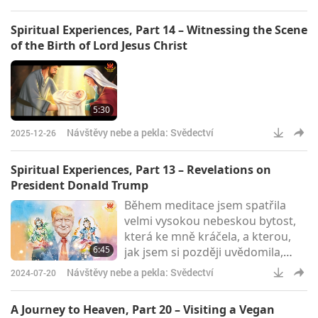
abych šel dolů do pekla zachránit
lidi. Mistryně použila kříž, aby
Spiritual Experiences, Part 14 – Witnessing the Scene
nakreslila kruh; pak se objevilo
of the Birth of Lord Jesus Christ
lotosové schodiště, po kterém
jsem sestoupil a vstoupil do pekla
zvaného „Peklo hmyzího deště“
(což znamená, že se v něm
5:30
nacházejí vče
Návštěvy nebe a pekla: Svědectví
2025-12-26
Spiritual Experiences, Part 13 – Revelations on
President Donald Trump
Během meditace jsem spatřila
velmi vysokou nebeskou bytost,
která ke mně kráčela, a kterou,
6:45
jak jsem si později uvědomila,
když se ke mně přiblížila,
Návštěvy nebe a pekla: Svědectví
2024-07-20
představoval Jeho Excelence pan
Trump, prezident Spojených
A Journey to Heaven, Part 20 – Visiting a Vegan
států. Byla jsem překvapena!