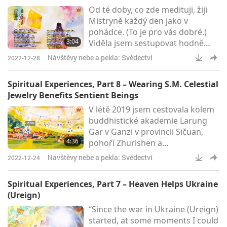
Od té doby, co zde medituji, žiji
lidí, v noci se s vámi přijdou
Mistryně každý den jako v
vyrovnat. Pokud zabijete
pohádce. (To je pro vás dobré.)
mravenčí nebo švábí lidi, v noci se
3:04
Viděla jsem sestupovat hodně
jejich duše přichytí na
Nebeských bytostí. Letěly dolů.
Návštěvy nebe a pekla: Svědectví
2022-12-28
Byly tam květiny, které na Zemi
neexistovaly. Ale uměly hovořit a
Spiritual Experiences, Part 8 – Wearing S.M. Celestial
měly velmi zářivé barvy. A byly
Jewelry Benefits Sentient Beings
tam hvězdy, které vyzařovaly
V létě 2019 jsem cestovala kolem
růžové světlo. A také tam byly
buddhistické akademie Larung
paprsky, skoro jako světelné
Gar v Ganzi v provincii Sičuan,
paprsky seřazené do krásných
4:36
pohoří Zhurishen a
obrazců a ty letěly směrem ke m
vysokohorského ledovce Mount
Návštěvy nebe a pekla: Svědectví
2022-12-24
Gongga. Během té doby jsem
měla na sobě SM Nebeský šperk
Spiritual Experiences, Part 7 – Heaven Helps Ukraine
„Střední cesta“. Dala jsem
(Ureign)
„Střední cestě“ jiný název: „Klíč k
“Since the war in Ukraine (Ureign)
Antakale“. Při meditaci v majáku
started, at some moments I could
na vrcholu buddhistické