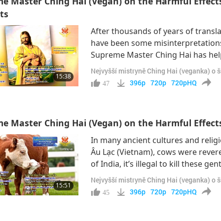
e Master Ching Hai (Vegan) on the Harmful Effects 
ts
After thousands of years of transl
have been some misinterpretations 
Supreme Master Ching Hai has he
regarding the diet of these great Sa
Nejvyšší mistryně Ching Hai (veganka) o 
15:38
pig’s delight mushroom, remember?
396p
720p
720pHQ
47
e Master Ching Hai (Vegan) on the Harmful Effects
In many ancient cultures and religi
Âu Lạc (Vietnam), cows were revere
of India, it’s illegal to kill these
Ching Hai revealed the special qua
Nejvyšší mistryně Ching Hai (veganka) o 
15:51
with love and respect. “The cows 
396p
720p
720pHQ
45