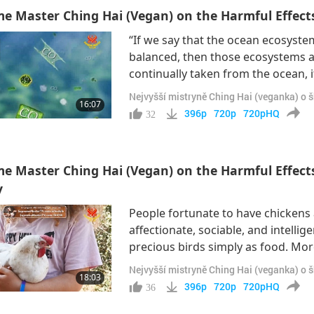
e Master Ching Hai (Vegan) on the Harmful Effects
“If we say that the ocean ecosyste
balanced, then those ecosystems ar
continually taken from the ocean, i
international team of scientists a
Nejvyšší mistryně Ching Hai (veganka) o 
16:07
ocean’s fish populations has alread
396p
720p
720pHQ
32
e Master Ching Hai (Vegan) on the Harmful Effects 
y
People fortunate to have chickens 
affectionate, sociable, and intellig
precious birds simply as food. Mor
crowded factories are slaughtered 
Nejvyšší mistryně Ching Hai (veganka) o 
18:03
kinds of hormones, medicine, and 
396p
720p
720pHQ
36