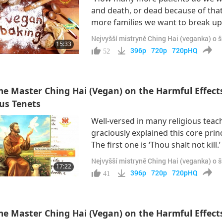
and death, or dead because of tha
more families we want to break up 
meat? How many more children we w
Nejvyšší mistryně Ching Hai (veganka) o 
15:33
young age already, because of th
396p
720p
720pHQ
52
e Master Ching Hai (Vegan) on the Harmful Effects 
ous Tenets
Well-versed in many religious tea
graciously explained this core pri
The first one is ‘Thou shalt not kil
kill. As long as it has life, it counts 
Nejvyšší mistryně Ching Hai (veganka) o 
17:22
to kill,’ meaning not to take any life
396p
720p
720pHQ
41
e Master Ching Hai (Vegan) on the Harmful Effects