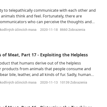
ty to telepathically communicate with each other and
nimals think and feel. Fortunately, there are
l communicators who can perceive the thoughts and
present some of these people’s personal experiences
škodlivých účincích masa
2020-11-18
8660
Zobrazenia
 also, that I can talk to the
of Meat, Part 17 - Exploiting the Helpless
roduct that humans derive out of the helpless
r products from animals that people consume and
ear bile, leather, and all kinds of fur. Sadly, humans
ecies of animals. Supreme Master Ching Hai has
škodlivých účincích masa
2020-11-13
10139
Zobrazenia
n many of Her lectures. "(We know