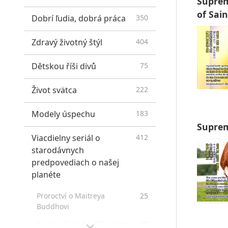
Suprem
of Sain
Dobrí ľudia, dobrá práca
350
Zdravý životný štýl
404
Dětskou říši divů
75
Život svätca
222
Modely úspechu
183
Suprem
Viacdielny seriál o
412
starodávnych
predpovediach o našej
planéte
Proroctví o Maitreya
25
Buddhovi
Druhý příchod Ježíše Krista
37