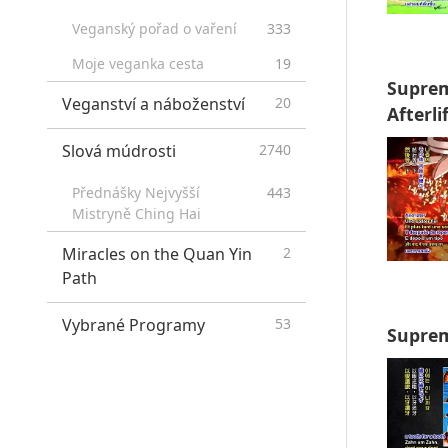
Veganský pořad o vaření
333
Moje veganka cesta
19
Suprem
Veganství a náboženství
20
Afterli
Slová múdrosti
2740
Přednášky Nejvyšší
443
Mistryně Ching Hai
Miracles on the Quan Yin
2
Path
Vybrané Programy
53
Suprem