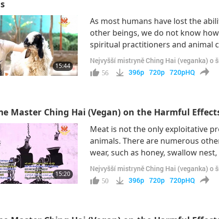
s
As most humans have lost the abili
other beings, we do not know how a
spiritual practitioners and anima
feelings of animals. Today, we’ll 
Nejvyšší mistryně Ching Hai (veganka) o 
15:44
encountering animals.“(It scared me
396p
720p
720pHQ
56
e Master Ching Hai (Vegan) on the Harmful Effects 
Meat is not the only exploitative p
animals. There are numerous othe
wear, such as honey, swallow nest, b
have been exploiting almost all sp
Nejvyšší mistryně Ching Hai (veganka) o 
15:20
condemned these cruel practices i
396p
720p
720pHQ
50