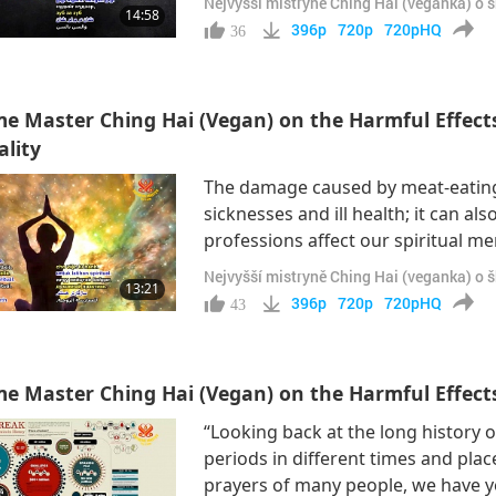
Nejvyšší mistryně Ching Hai (veganka) o 
14:58
sensitive because she practices spi
396p
720p
720pHQ
36
e Master Ching Hai (Vegan) on the Harmful Effects 
ality
The damage caused by meat-eating
sicknesses and ill health; it can al
professions affect our spiritual m
connection in a 2010 conference wi
Nejvyšší mistryně Ching Hai (veganka) o 
13:21
us, that we have to be good. And so
396p
720p
720pHQ
43
e Master Ching Hai (Vegan) on the Harmful Effects o
“Looking back at the long history
periods in different times and plac
prayers of many people, we have yet