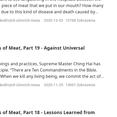
t piece of meat that we put in our mouth? How many
due to this kind of disease and death caused by
ant to see suffer with heart disease, cancers at a
škodlivých účincích masa
2020-12-02
10768
Zobrazenia
e meat diet? And how much more ene
of Meat, Part 19 - Against Universal
chings and practices, Supreme Master Ching Hai has
nciple. “There are Ten Commandments in the Bible.
l.’ When we kill any living being, we commit the act of
as killing. It doesn’t say ‘not to kill people’; it says ‘not
škodlivých účincích masa
2020-11-25
14001
Zobrazenia
 of Meat, Part 18 - Lessons Learned from