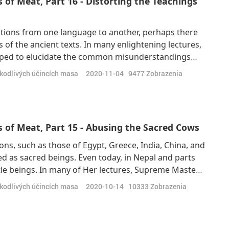
of Meat, Part 16 - Distorting the Teachings
ations from one language to another, perhaps there
of the ancient texts. In many enlightening lectures,
lped to elucidate the common misunderstandings
ints and Prophets. “In Italy, they have that kind of
škodlivých účincích masa
2020-11-04
9477
Zobrazenia
 Truffle, it's hidden underg
 of Meat, Part 15 - Abusing the Sacred Cows
ons, such as those of Egypt, Greece, India, China, and
d as sacred beings. Even today, in Nepal and parts
 gentle beings. In many of Her lectures, Supreme Master
lities of cows and why they deserve to be treated
škodlivých účincích masa
2020-10-14
10333
Zobrazenia
have 38% PQ (Pos