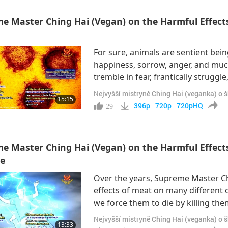
e Master Ching Hai (Vegan) on the Harmful Effects
For sure, animals are sentient bein
happiness, sorrow, anger, and muc
tremble in fear, frantically strugg
these powerful negative emotions 
Nejvyšší mistryně Ching Hai (veganka) o 
15:15
shed some light on this subject. “
396p
720p
720pHQ
29
e Master Ching Hai (Vegan) on the Harmful Effects 
ce
Over the years, Supreme Master Ch
effects of meat on many different oc
we force them to die by killing t
cleansed easily even by the (Inner
Nejvyšší mistryně Ching Hai (veganka) o 
13:33
occasionally; not to mention those