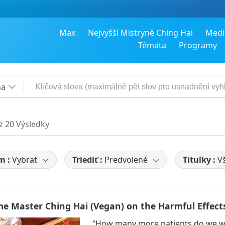
Max
Nejvyšší Mistryně Ching Hai
Medi
Témata
Programy
na
 z 20 Výsledky
m :
Vybrat
Triediť :
Predvolené
Titulky :
V
e Master Ching Hai (Vegan) on the Harmful Effects
“How many more patients do we wan