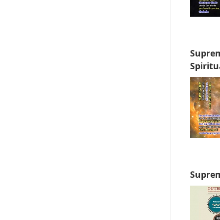
Suprem
Spiritu
Suprem