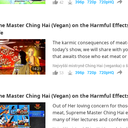
396p
720p
720pHQ
42
e Master Ching Hai (Vegan) on the Harmful Effects 
fe
The karmic consequences of meat-eat
today’s show, we will share with y
that awaits those who eat meat or a
personal experience by one of ou
Nejvyšší mistryně Ching Hai (veganka) o 
14:21
back to Hsihu from France, I went 
396p
720p
720pHQ
53
e Master Ching Hai (Vegan) on the Harmful Effects o
Out of Her loving concern for tho
meat, Supreme Master Ching Hai exp
many of Her lectures and conference
one’s flesh is cut piece by piece. It