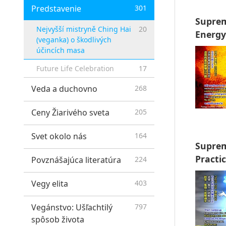
Predstavenie
301
Suprem
Nejvyšší mistryně Ching Hai
20
Energy
(veganka) o škodlivých
účincích masa
Future Life Celebration
17
Veda a duchovno
268
Ceny Žiarivého sveta
205
Svet okolo nás
164
Suprem
Practi
Povznášajúca literatúra
224
Vegy elita
403
Vegánstvo: Ušľachtilý
797
spôsob života