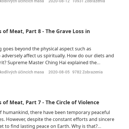
škodlivých účincích masa
2020-08-12
10931
Zobrazenia
ritually. She buys m
of Meat, Part 8 - The Grave Loss in
 goes beyond the physical aspect such as
so adversely affect us spiritually. How do our diets and
erit? Supreme Master Ching Hai explained the
th the Supreme Master Television Team. “It’s about
škodlivých účincích masa
2020-08-05
9782
Zobrazenia
me merits are spiritually helpful,
f Meat, Part 7 - The Circle of Violence
 of humankind, there have been temporary peaceful
es. However, despite the constant efforts and sincere
 to find lasting peace on Earth. Why is that?