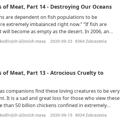
 of Meat, Part 14 - Destroying Our Oceans
ms are dependent on fish populations to be
e extremely imbalanced right now.” “If fish are
t will become as empty as the desert. In 2006, an
nd economists found that around a third of the
škodlivých účincích masa
2020-09-23
8364
Zobrazenia
y been wiped out due to fishing, polluti
of Meat, Part 13 - Atrocious Cruelty to
as companions find these loving creatures to be very
ent. It is a sad and great loss for those who view these
e than 50 billion chickens confined in extremely
each year. Genetically modified and force-fed all
škodlivých účincích masa
2020-09-15
9034
Zobrazenia
other chemicals to p