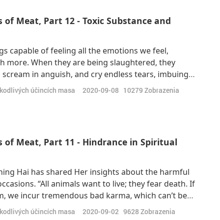
 of Meat, Part 12 - Toxic Substance and
gs capable of feeling all the emotions we feel,
h more. When they are being slaughtered, they
le, scream in anguish, and cry endless tears, imbuing
into their dying flesh. Supreme Master Ching Hai
škodlivých účincích masa
2020-09-08
10279
Zobrazenia
Whenever we eat meat, it is unavo
of Meat, Part 11 - Hindrance in Spiritual
ing Hai has shared Her insights about the harmful
casions. “All animals want to live; they fear death. If
hem, we incur tremendous bad karma, which can’t be
 Heavenly) Sound Meditation. And we just practice
škodlivých účincích masa
2020-09-02
9628
Zobrazenia
 who never practice. Th