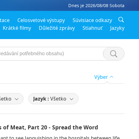
Dnes je 2026/08/08 Sobota
tace
Celosvetové výstupy
Súvisiace odkazy
Krátké filmy
Důležité zprávy
Stiahnuť
Jazyky
Výber
šetko
Jazyk :
Všetko
 of Meat, Part 20 - Spread the Word
t to see languishing in the hospitals between life