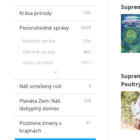
Suprem
Proroctví Prvních národů
20
Krása prírody
106
Prophecies of the End Times
26
Pozoruhodné správy
5628
New Age
12
Poslední zprávy
216
Vybrané zprávy
862
Vzkaz od srdce
1011
Užitečné tipy
296
Suprem
Poultr
Náš vznešený rod
9
Planéta Zem: Náš
328
láskyplný domov
Pozitívne zmeny v
67
krajinách