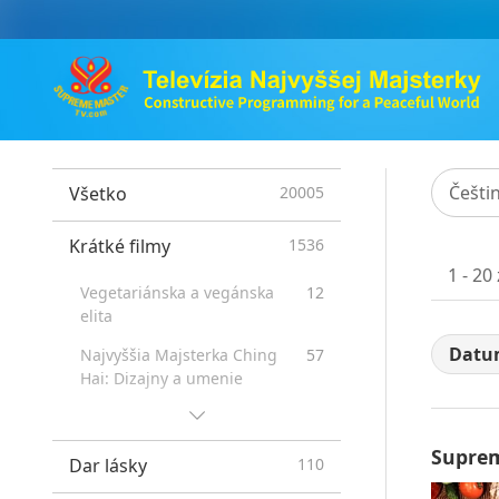
Češti
Všetko
20005
Krátké filmy
1536
1 - 20
Vegetariánska a vegánska
12
elita
Datu
Najvyššia Majsterka Ching
57
Hai: Dizajny a umenie
Návštěvy nebe a pekla:
47
Svědectví
Suprem
Dar lásky
110
Přínosy meditace Quan Yin
98