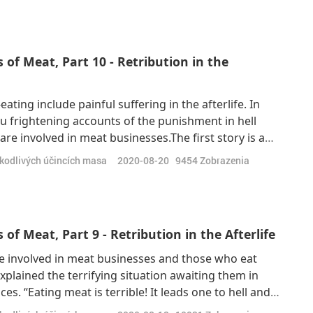
of Meat, Part 10 - Retribution in the
ing include painful suffering in the afterlife. In
ou frightening accounts of the punishment in hell
re involved in meat businesses.The first story is a
r Association members. “(On the day Master came
škodlivých účincích masa
2020-08-20
9454
Zobrazenia
to see Master. In the evening
f Meat, Part 9 - Retribution in the Afterlife
se involved in meat businesses and those who eat
lained the terrifying situation awaiting them in
s. “Eating meat is terrible! It leads one to hell and
’s payback for the meat. One of our initiates is very