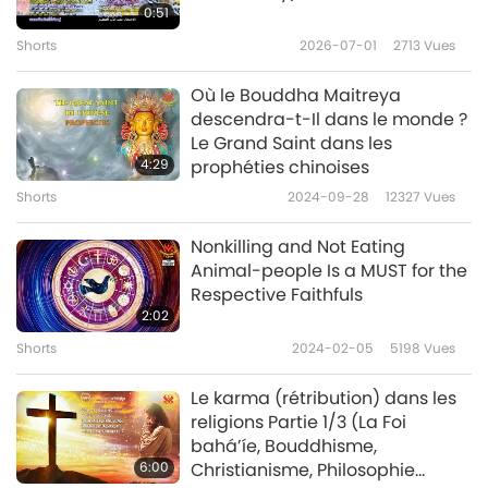
Céleste intérieur subtil. ~ Nada-Bindu
0:51
Upanishad
Shorts
2026-07-01
2713
Vues
Où le Bouddha Maitreya
L’ASSOCIATION INTERNATIONALE POUR LA
descendra-t-Il dans le monde ?
CONSCIENCE DE KRISHNA
Le Grand Saint dans les
4:29
prophéties chinoises
« Entendre parler de Lui [le Seigneur] signifie le
Shorts
2024-09-28
12327
Vues
contact immédiat avec Lui par le processus
Nonkilling and Not Eating
de VIBRATION DU SON TRANSCENDANTAL. Et le
Animal-people Is a MUST for the
Son transcendantal est si efficace qu’Il agit
Respective Faithfuls
2:02
immédiatement en supprimant toutes les
Shorts
2024-02-05
5198
Vues
affections matérielles… » ~ Srila Prabhupada
(végétarien)
Le karma (rétribution) dans les
religions Partie 1/3 (La Foi
bahá’íe, Bouddhisme,
ISLAM
6:00
Christianisme, Philosophie