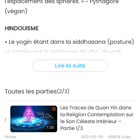
l’espacement des sphères. » ~ Pythagore
(végan)
HINDOUISME
« Le yogin étant dans la siddhasana (posture)
et pratiquant le Vaishnavi-Mudra, devrait
toujours entendre le SON INTERNE […] Le Son
Lire la suite
qu’il pratique ainsi le rend (comme s’il était)
sourd à tous les sons externes. Ayant
Toutes les parties
(2/3)
surmonté tous les obstacles, il entre dans
l’état turiya en quinze jours. »
Les Traces de Quan Yin dans
la Religion Contemplation sur
Yogin signifie les pratiquants spirituels. Turiya
1
le Son Céleste Intérieur –
est un état de conscience spirituelle
7:35
Partie 1/3
supérieure. ~ Nada-Bindu Upanishad
Shorts
2021-05-05
49808
Vues