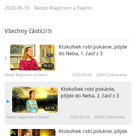
2020-05-10
Medzi Majstrom a žiakmi
Všechny části
(2/3)
Ktokoľvek robí pokánie, pôjde
do Neba, 1. časť z 3
1
36:02
Medzi Majstrom a žiakmi
2020-05-09
28997
Zobrazenia
Ktokoľvek robí pokánie,
pôjde do Neba, 2. časť z 3
42:16
Medzi Majstrom a žiakmi
2020-05-10
28342
Zobrazenia
Ktokoľvek robí pokánie, pôjde