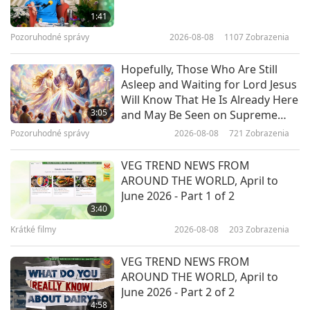
Neba, 3. časť z 3
1:41
Pozoruhodné správy
2026-08-08
1107
Zobrazenia
52:02
Medzi Majstrom a žiakmi
2020-05-11
25942
Zobrazenia
Hopefully, Those Who Are Still
Asleep and Waiting for Lord Jesus
Láskyplný záujem Najvyššej
Will Know That He Is Already Here
Majsterky Ching Hai o Afriku
3:05
and May Be Seen on Supreme
a Čínu
Master Television
Pozoruhodné správy
2026-08-08
721
Zobrazenia
42:02
Medzi Majstrom a žiakmi
2020-04-24
21219
Zobrazenia
VEG TREND NEWS FROM
AROUND THE WORLD, April to
Bezpodmienečná láska zvierat k
June 2026 - Part 1 of 2
Najvyššej Majsterke Ching Hai, 1.
3:40
časť z 2
Krátké filmy
2026-08-08
203
Zobrazenia
1:20:49
Medzi Majstrom a žiakmi
2020-04-12
17613
Zobrazenia
VEG TREND NEWS FROM
AROUND THE WORLD, April to
Bezpodmienečná láska zvierat k
June 2026 - Part 2 of 2
Najvyššej Majsterke Ching Hai, 2.
4:58