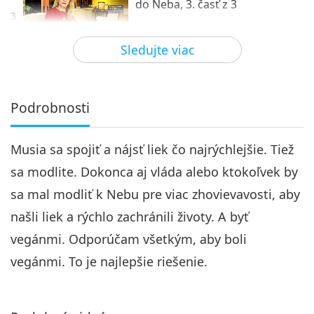
do Neba, 3. časť z 3
3
52:02
Sledujte viac
Medzi Majstrom a žiakmi
2020-05-11
25942
Zobrazenia
Podrobnosti
Musia sa spojiť a nájsť liek čo najrýchlejšie. Tiež
sa modlite. Dokonca aj vláda alebo ktokoľvek by
sa mal modliť k Nebu pre viac zhovievavosti, aby
našli liek a rýchlo zachránili životy. A byť
vegánmi. Odporúčam všetkým, aby boli
vegánmi. To je najlepšie riešenie.