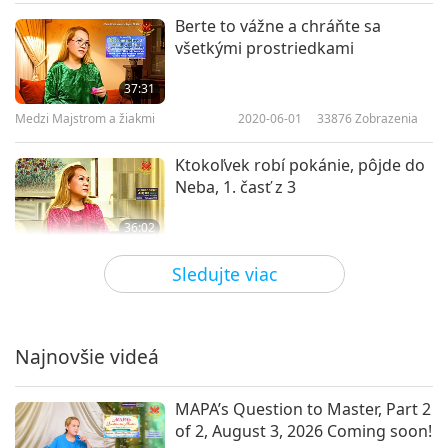
Berte to vážne a chráňte sa
všetkými prostriedkami
37:31
Medzi Majstrom a žiakmi
2020-06-01
33876
Zobrazenia
Ktokoľvek robí pokánie, pôjde do
Neba, 1. časť z 3
36:02
Medzi Majstrom a žiakmi
2020-05-09
28997
Zobrazenia
Sledujte viac
Ktokoľvek robí pokánie, pôjde
do Neba, 2. časť z 3
Najnovšie videá
42:16
Medzi Majstrom a žiakmi
2020-05-10
28342
Zobrazenia
MAPA’s Question to Master, Part 2
of 2, August 3, 2026 Coming soon!
Ktokoľvek robí pokánie, pôjde do