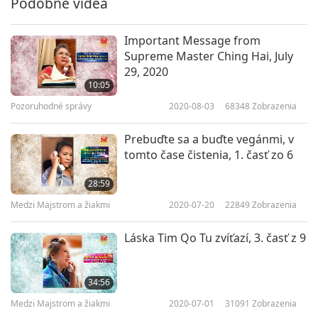
Podobné videá
Important Message from
Supreme Master Ching Hai, July
29, 2020
10:05
Pozoruhodné správy
2020-08-03
68348
Zobrazenia
Prebuďte sa a buďte vegánmi, v
tomto čase čistenia, 1. časť zo 6
28:59
Medzi Majstrom a žiakmi
2020-07-20
22849
Zobrazenia
Láska Tim Qo Tu zvíťazí, 3. časť z 9
34:56
Medzi Majstrom a žiakmi
2020-07-01
31091
Zobrazenia