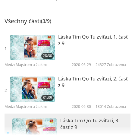
Všechny části
(3/9)
Láska Tim Qo Tu zvíťazí, 1. časť
z 9
1
28:30
Medzi Majstrom a žiakmi
2020-06-29
24327
Zobrazenia
Láska Tim Qo Tu zvíťazí, 2. časť
z 9
2
31:39
Medzi Majstrom a žiakmi
2020-06-30
18014
Zobrazenia
Láska Tim Qo Tu zvíťazí, 3.
časť z 9