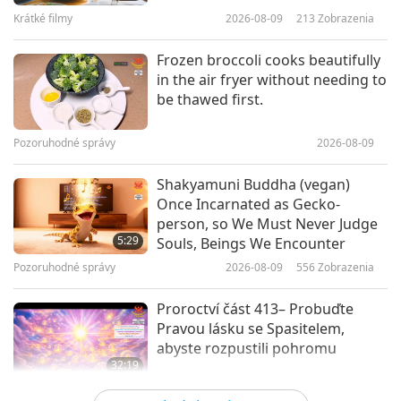
časť z 2
Krátké filmy
2026-08-09
213
Zobrazenia
stále přetrvává, v lidském systému, v uzpůsobení
1:20:49
Medzi Majstrom a žiakmi
2020-04-12
17618
Zobrazenia
jejich bytostí. „Jsem z toho uklízení unavená. Pro
Frozen broccoli cooks beautifully
in the air fryer without needing to
staré tělo je to fyzicky a mentálně namáhavé.“
be thawed first.
Myslím mne. Mám staré tělo. Pro staré tělo je to
moc namáhavé, řekla jsem. „Podívejme se, co víc
Pozoruhodné správy
2026-08-09
udělat, abych očistila tento nepořádek světa.“
Shakyamuni Buddha (vegan)
Once Incarnated as Gecko-
Právě jsem si vzpomněla, že některé z mých
person, so We Must Never Judge
5:29
Souls, Beings We Encounter
manifestačních těl, některé z nich jsou velmi
Pozoruhodné správy
2026-08-09
556
Zobrazenia
důležité osoby. (Ach. Páni.) Jeden z nich je slavný
herec, má mnoho ocenění. (Páni.) Oskarové
Proroctví část 413– Probuďte
Pravou lásku se Spasitelem,
vítězství a to všechno. (Páni. Fantastické.)
abyste rozpustili pohromu
Někteří jsou velcí, špičkoví vůdci v politickém
32:19
světě, (Páni.) dva z nich. Dobrá, nevadí. Protože
Viacdielny seriál o starodávnych
2026-08-09
618
Zobrazenia