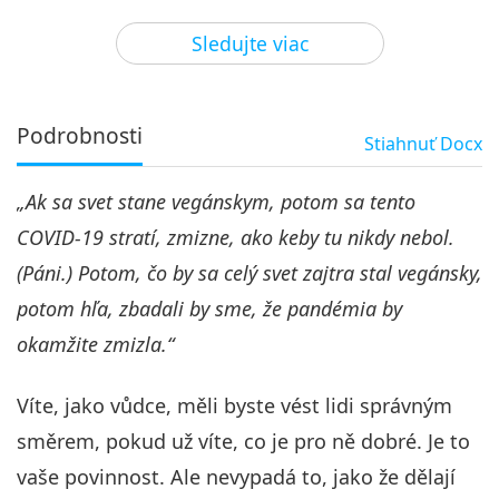
34:56
Sledujte viac
Medzi Majstrom a žiakmi
2020-07-01
31097
Zobrazenia
Láska Tim Qo Tu zvíťazí, 4. časť
z 9
Podrobnosti
Stiahnuť
Docx
4
29:10
„Ak sa svet stane vegánskym, potom sa tento
Medzi Majstrom a žiakmi
2020-07-02
15900
Zobrazenia
COVID-19 stratí, zmizne, ako keby tu nikdy nebol.
Láska Tim Qo Tu zvíťazí, 5. časť
(Páni.) Potom, čo by sa celý svet zajtra stal vegánsky,
z 9
5
potom hľa, zbadali by sme, že pandémia by
30:30
okamžite zmizla.“
Medzi Majstrom a žiakmi
2020-07-03
12832
Zobrazenia
Víte, jako vůdce, měli byste vést lidi správným
Láska Tim Qo Tu zvíťazí, 6. časť
z 9
směrem, pokud už víte, co je pro ně dobré. Je to
6
vaše povinnost. Ale nevypadá to, jako že dělají
27:46