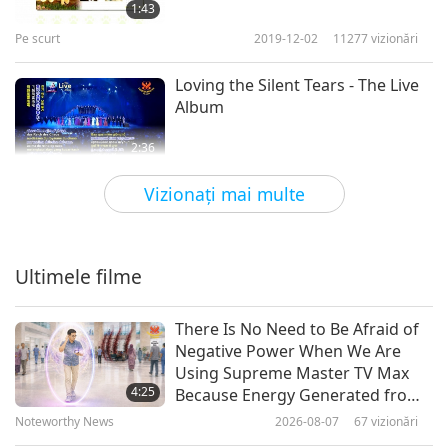
S.M. Bijuteriile Cereşti – Cel
1:43
Unic
Pe scurt
2019-12-02
11277
vizionări
9
1:38
Loving the Silent Tears - The Live
Pe scurt
2019-10-10
56209
vizionări
Album
S.M. Celestial Jewelry – United
2:36
Pe scurt
2019-11-28
9957
vizionări
11
Vizionaţi mai multe
1:19
Viziunea unei Lumi Vegane:
Pe scurt
2018-05-28
61275
vizionări
„Orizontul pierdut” cântat de
Maestra Supremă Ching Hai
Ultimele filme
S.M. Bijuteriile Cereşti -
2:50
Eliberarea
Pe scurt
2019-11-14
12416
vizionări
There Is No Need to Be Afraid of
1:22
Negative Power When We Are
Casa Iubirii – design de Maestra
Using Supreme Master TV Max
Pe scurt
2019-11-13
56059
vizionări
Supremă Ching Hai
4:25
Because Energy Generated from
It Is Far More Powerful than Any
Miracolul
Noteworthy News
2026-08-07
67
vizionări
2:15
Negative Entity