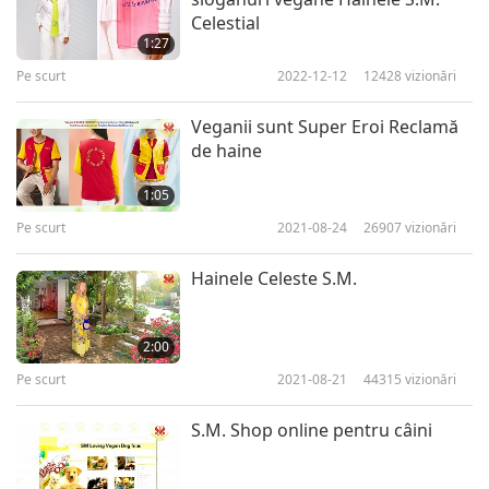
Celestial
S.M. Bijuteriile Cereşti seria XVI
1:27
(IV) – Deşteptarea
Pe scurt
2022-12-12
12428
vizionări
5
1:31
Veganii sunt Super Eroi Reclamă
Pe scurt
2019-01-03
68722
vizionări
de haine
S.M. Bijuteriile Cereşti –
1:05
Norocul
Pe scurt
2021-08-24
26907
vizionări
6
1:10
Hainele Celeste S.M.
Pe scurt
2019-11-13
60159
vizionări
S.M. Bijuteriile Cereşti seria XVI
2:00
(I) – Calea de mijloc
Pe scurt
2021-08-21
44315
vizionări
7
5:29
S.M. Shop online pentru câini
Pe scurt
2018-11-19
60228
vizionări