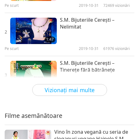
Pe scurt
2019-10-31
72469
vizionări
S.M. Bijuteriile Cereşti –
Nelimitat
2
1:47
Pe scurt
2019-10-31
61976
vizionări
S.M. Bijuteriile Cereşti –
Tinereţe fără bătrâneţe
3
1:26
Vizionaţi mai multe
Pe scurt
2019-10-31
57818
vizionări
S.M. Celestial Jewelry – Ever
Spring
Filme asemănătoare
4
1:42
Vino în zona vegană cu seria de
Pe scurt
2018-02-11
58043
vizionări
sloganuri vegane Hainele S.M.