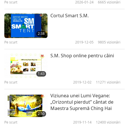
Pe scurt
2026-01-24
6665
vizionări
Cortul Smart S.M.
2:38
Pe scurt
2019-12-05
9805
vizionări
S.M. Shop online pentru câini
1:43
Pe scurt
2019-12-02
11271
vizionări
Viziunea unei Lumi Vegane:
„Orizontul pierdut” cântat de
Maestra Supremă Ching Hai
2:50
Pe scurt
2019-11-14
12400
vizionări