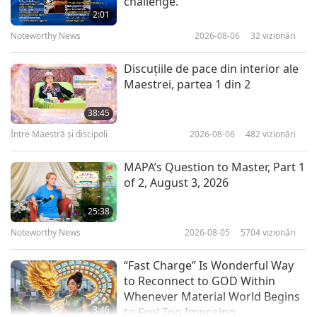
challenge.
2:01
Noteworthy News
2026-08-06
32
vizionări
1:33
Pe scurt
2018-09-27
6679
vizionări
Discuţiile de pace din interior ale
Maestrei, partea 1 din 2
Arta Celestă: introducerea cărţii
38:45
Între Maestră şi discipoli
2026-08-06
482
vizionări
3:24
Pe scurt
2018-07-22
11377
vizionări
MAPA’s Question to Master, Part 1
of 2, August 3, 2026
SM Shop online pentru oameni
25:38
Noteworthy News
2026-08-05
5704
vizionări
2:17
Pe scurt
2018-07-09
6811
vizionări
“Fast Charge” Is Wonderful Way
to Reconnect to GOD Within
Whenever Material World Begins
3:46
to Feel Too Imposing