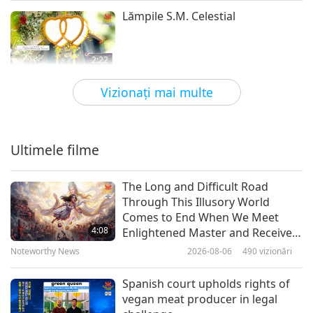
Lămpile S.M. Celestial
2:22
Pe scurt
2019-11-13
15541
vizionări
Vizionaţi mai multe
Casa Iubirii – design de Maestra
Supremă Ching Hai
Ultimele filme
2:15
Pe scurt
2019-11-05
7883
vizionări
The Long and Difficult Road
Through This Illusory World
Regele şi co., DVD, partea 1
Comes to End When We Meet
4:08
Enlightened Master and Receive
Initiation
Noteworthy News
2026-08-06
490
vizionări
1:52
Pe scurt
2018-11-19
11073
vizionări
Spanish court upholds rights of
vegan meat producer in legal
Iubirea adevărată, DVD şi carte