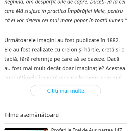
neghină; am despărțit oile de capre. Duceți-vă la cei
despre Planeta Noastră
Profeţia, partea 329 - Trezirea
care Mă slujesc în practica Împărăției Mele, pentru
iubirii adevărate cu
că ei vor deveni cel mai mare popor în toată lumea.”
6
Mântuitorul pentru dizolvarea
26:30
calamităţii
Serialul despre Prezicerile Antice
2024-12-15
27373
vizionări
Următoarele imagini au fost publicate în 1882.
despre Planeta Noastră
Ele au fost realizate cu creion și hârtie, cretă și o
Profeţia, partea 330 - Trezirea
iubirii adevărate cu
tablă, fără referințe pe care să se bazeze. Dacă
7
Mântuitorul pentru dizolvarea
au fost mai mult decât doar imaginație? Acestea
29:24
calamităţii
sunt ultimele imagini pe care le avem, cele mai
Serialul despre Prezicerile Antice despre
2024-12-22
9088
vizionări
Planeta Noastră
bune imagini pe care le avem. Și vreau să vedeți
Citiţi mai multe
Profeţia, partea 331 - Trezirea
dacă există vreo comparație între ceea ce a fost
iubirii adevărate cu
8
Mântuitorul pentru dizolvarea
publicat în 1882 cu ceea ce avem acum. Vedeți
26:20
calamităţii
Filme asemănătoare
ceva similar? Există vreun adevăr acolo? Toate
Serialul despre Prezicerile Antice despre
2024-12-29
9044
vizionări
Planeta Noastră
acestea au fost publicate în Cartea lui Oahspe în
Profeţiile Erei de Aur, partea 147,