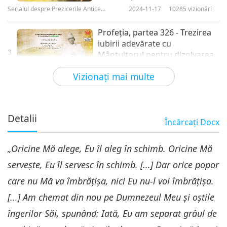
Serialul despre Prezicerile Antice
2024-11-17
10285
vizionări
despre Planeta Noastră
Profeţia, partea 326 - Trezirea
iubirii adevărate cu
3
Mântuitorul pentru dizolvarea
28:57
calamităţii
Vizionaţi mai multe
Serialul despre Prezicerile Antice despre
2024-11-24
9525
vizionări
Planeta Noastră
Profeţia, partea 327 - Trezirea
iubirii adevărate cu
Detalii
Încărcaţi
Docx
4
Mântuitorul pentru dizolvarea
22:53
calamităţii
„Oricine Mă alege, Eu îl aleg în schimb. Oricine Mă
Serialul despre Prezicerile Antice despre
2024-12-01
8887
vizionări
Planeta Noastră
servește, Eu îl servesc în schimb. [...] Dar orice popor
Prophecy Part 328: Awaken
care nu Mă va îmbrățișa, nici Eu nu-l voi îmbrățișa.
True Love with the Savior to
5
Dissolve Calamity - Brandon
[...] Am chemat din nou pe Dumnezeul Meu și oștile
25:12
Biggs P1
îngerilor Săi, spunând: Iată, Eu am separat grâul de
Serialul despre Prezicerile Antice
2024-12-08
10257
vizionări