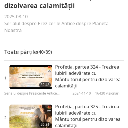
dizolvarea calamităţii
2025-08-10
Serialul despre Prezicerile Antice despre Planeta
Noastră
Toate părțile
(40/89)
Profeţia, partea 324 - Trezirea
iubirii adevărate cu
1
Mântuitorul pentru dizolvarea
32:48
calamităţii
Serialul despre Prezicerile Antice
2024-11-10
16430
vizionări
despre Planeta Noastră
Profeţia, partea 325 - Trezirea
iubirii adevărate cu
2
Mântuitorul pentru dizolvarea
26:31
calamităţii