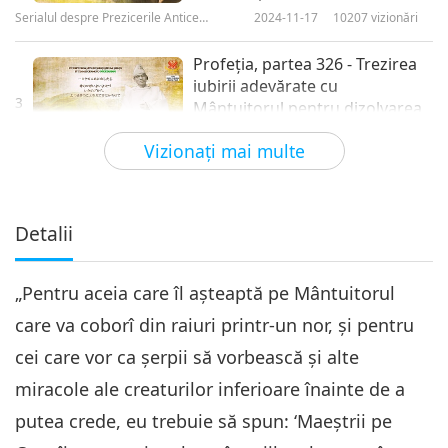
Serialul despre Prezicerile Antice
2024-11-17
10207
vizionări
despre Planeta Noastră
Profeţia, partea 326 - Trezirea
iubirii adevărate cu
3
Mântuitorul pentru dizolvarea
28:57
calamităţii
Vizionaţi mai multe
Serialul despre Prezicerile Antice despre
2024-11-24
9466
vizionări
Planeta Noastră
Profeţia, partea 327 - Trezirea
iubirii adevărate cu
Detalii
4
Mântuitorul pentru dizolvarea
22:53
calamităţii
„Pentru aceia care îl așteaptă pe Mântuitorul
Serialul despre Prezicerile Antice despre
2024-12-01
8810
vizionări
Planeta Noastră
care va coborî din raiuri printr-un nor, și pentru
Prophecy Part 328: Awaken
cei care vor ca șerpii să vorbească și alte
True Love with the Savior to
5
Dissolve Calamity - Brandon
miracole ale creaturilor inferioare înainte de a
25:12
Biggs P1
putea crede, eu trebuie să spun: ‘Maeștrii pe
Serialul despre Prezicerile Antice
2024-12-08
10181
vizionări