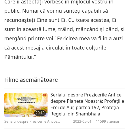
Care îi așteptați vorbesc în mijlocul vostru în
despre Planeta Noastră
Profeţia, partea 329 - Trezirea
public. Numai că voi nu sunteți capabili să
iubirii adevărate cu
recunoașteți Cine sunt Ei. Cu toate acestea, Ei
6
Mântuitorul pentru dizolvarea
26:30
calamităţii
sunt în această lume, trăind, mâncând și bând, și
Serialul despre Prezicerile Antice
2024-12-15
27292
vizionări
mergând printre voi.’ Fericirea mea va fi în a auzi
despre Planeta Noastră
că acest mesaj a circulat în toate colţurile
Profeţia, partea 330 - Trezirea
iubirii adevărate cu
Pământului.”
7
Mântuitorul pentru dizolvarea
29:24
calamităţii
Serialul despre Prezicerile Antice despre
2024-12-22
8991
vizionări
Filme asemănătoare
Planeta Noastră
Profeţia, partea 331 - Trezirea
Serialul despre Prezicerile Antice
iubirii adevărate cu
8
despre Planeta Noastră: Profeţiile
Mântuitorul pentru dizolvarea
Erei de Aur, partea 192, Profeţia
26:20
calamităţii
20:10
Regelui din Shambhala
Serialul despre Prezicerile Antice despre
2024-12-29
8962
vizionări
Planeta Noastră
Serialul despre Prezicerile Antice
2022-05-01
11599
vizionări
despre Planeta Noastră