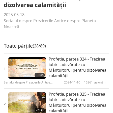
dizolvarea calamităţii
2025-05-18
Serialul despre Prezicerile Antice despre Planeta
Noastră
Toate părțile
(28/89)
Profeţia, partea 324 - Trezirea
iubirii adevărate cu
1
Mântuitorul pentru dizolvarea
32:48
calamităţii
Serialul despre Prezicerile Antice
2024-11-10
16361
vizionări
despre Planeta Noastră
Profeţia, partea 325 - Trezirea
iubirii adevărate cu
2
Mântuitorul pentru dizolvarea
26:31
calamităţii