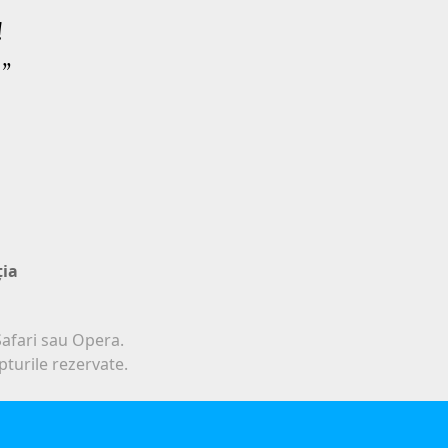
!
 ”
ţia
afari sau Opera.
turile rezervate.