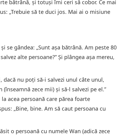
rte bătrână, şi totuşi îmi ceri să cobor. Ce mai
us: „Trebuie să te duci jos. Mai ai o misiune
9
ns şi se gândea: „Sunt aşa bătrână. Am peste 80
 salvez alte persoane?” Şi plângea aşa mereu,
10
, dacă nu poţi să-i salvezi unul câte unul,
(înseamnă zece mii) şi să-l salvezi pe el.”
11
t la acea persoană care părea foarte
a spus: „Bine, bine. Am să caut persoana cu
12
a găsit o persoană cu numele Wan (adică zece