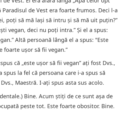
ul de Vest. El era afară lângă „Apa celor opt
ă Paradisul de Vest era foarte frumos. Deci l-a
i, poţi să mă laşi să intru şi să mă uit puţin?”
ti vegan, deci nu poţi intra.” Şi el a spus:
17
egan.” Altă persoană lângă el a spus: "Este
e foarte uşor să fii vegan.”
pus că „este uşor să fii vegan” aţi fost Dvs.,
18
 spus la fel că persoana care i-a spus să
vs., Maestră. I-aţi spus asta sus acolo.
dentale.) Bine. Acum ştiţi de ce sunt aşa de
19
cupată peste tot. Este foarte obositor. Bine.
20