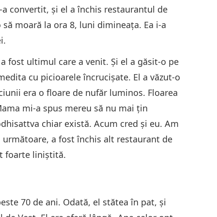
-a convertit, şi el a închis restaurantul de
să moară la ora 8, luni dimineaţa. Ea i-a
i.
13
 fost ultimul care a venit. Şi el a găsit-o pe
edita cu picioarele încrucişate. El a văzut-o
pciunii era o floare de nufăr luminos. Floarea
14
 „Mama mi-a spus mereu să nu mai ţin
odhisattva chiar există. Acum cred şi eu. Am
a următoare, a fost închis alt restaurant de
 foarte liniştită.
15
peste 70 de ani. Odată, el stătea în pat, şi
16