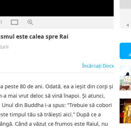
3
4
ismul este calea spre Rai
turii
6
Încărcaţi
Docx
ea peste 80 de ani. Odată, ea a ieşit din corp şi
7
-a mai vrut deloc să vină înapoi. Şi atunci,
 Unul din Buddha i-a spus: "Trebuie să cobori
te timpul tău să trăieşti aici.” După ce a
plângă. Când a văzut ce frumos este Raiul, nu
8