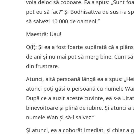
voia deloc să coboare. Ea a spus: „Sunt foa
pot eu să fac?” Şi Bodhisattva de sus i-a sp
să salvezi 10.000 de oameni.”
Maestră: Uau!
Q(f): Şi ea a fost foarte supărată că a plâ
de ani şi nu mai pot să merg bine. Cum să
din frustrare.
Atunci, altă persoană lângă ea a spus: „Hei
atunci poţi găsi o persoană cu numele Wan 
După ce a auzit aceste cuvinte, ea s-a uita
binevoitoare şi plină de iubire. Şi atunci 
numele Wan şi să-l salvez.”
Şi atunci, ea a coborât imediat, şi chiar 