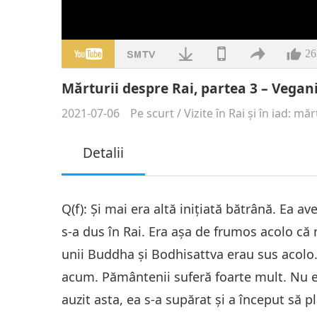
26
Mărturii despre Rai, partea 3 – Vegan
2021-07-06
Pe scurt
/
Vizite în Rai şi în iad: măr
Detalii
Q(f): Şi mai era altă iniţiată bătrână. Ea av
s-a dus în Rai. Era aşa de frumos acolo că n
unii Buddha şi Bodhisattva erau sus acolo.
acum. Pământenii suferă foarte mult. Nu es
auzit asta, ea s-a supărat şi a început să 