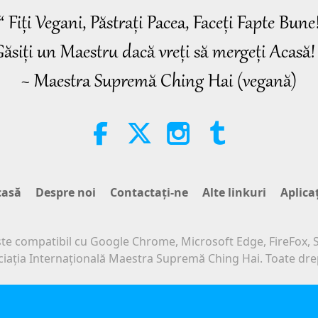
“ Fiți Vegani, Păstrați Pacea, Faceți Fapte Bune
ăsiți un Maestru dacă vreți să mergeți Acasă!
~ Maestra Supremă Ching Hai (vegană)
casă
Despre noi
Contactaţi-ne
Alte linkuri
Aplica
ste compatibil cu Google Chrome, Microsoft Edge, FireFox, S
iaţia Internaţională Maestra Supremă Ching Hai. Toate drep