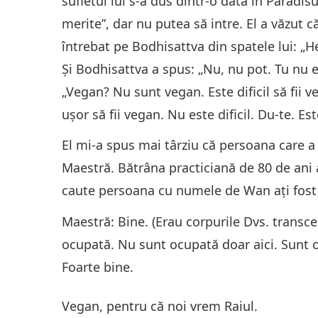
sufletul lui s-a dus dintr-o dată în Paradis
merite”, dar nu putea să intre. El a văzut c
întrebat pe Bodhisattva din spatele lui: „He
Şi Bodhisattva a spus: „Nu, nu pot. Tu nu eş
„Vegan? Nu sunt vegan. Este dificil să fii v
uşor să fii vegan. Nu este dificil. Du-te. Est
El mi-a spus mai târziu că persoana care a s
Maestră. Bătrâna practiciană de 80 de ani a
caute persoana cu numele de Wan aţi fost D
Maestră: Bine. (Erau corpurile Dvs. transce
ocupată. Nu sunt ocupată doar aici. Sunt o
Foarte bine.
Vegan, pentru că noi vrem Raiul.