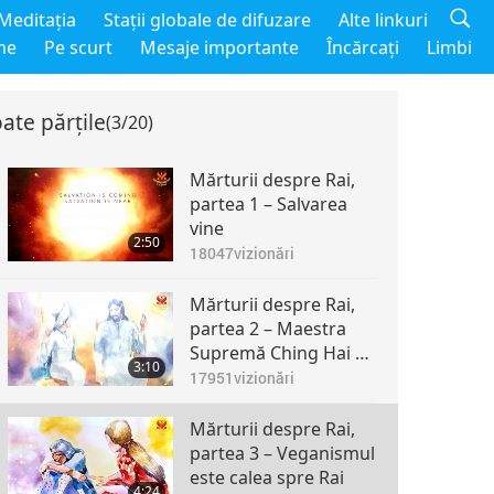
Meditaţia
Staţii globale de difuzare
Alte linkuri
me
Pe scurt
Mesaje importante
Încărcaţi
Limbi
ate părțile
(3/20)
Mărturii despre Rai,
partea 1 – Salvarea
vine
2:50
18047
vizionări
Mărturii despre Rai,
partea 2 – Maestra
Supremă Ching Hai şi
3:10
Iisus s-au contopit ca
17951
vizionări
Unul
Mărturii despre Rai,
partea 3 – Veganismul
este calea spre Rai
4:24