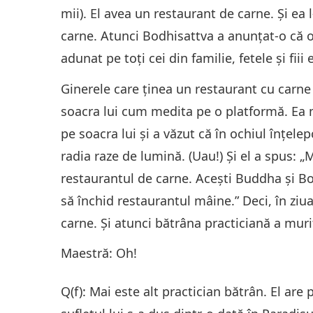
mii). El avea un restaurant de carne. Şi ea l
carne. Atunci Bodhisattva a anunţat-o că o 
adunat pe toţi cei din familie, fetele şi fiii e
Ginerele care ţinea un restaurant cu carne a
soacra lui cum medita pe o platformă. Ea m
pe soacra lui şi a văzut că în ochiul înţele
radia raze de lumină. (Uau!) Şi el a spus:
restaurantul de carne. Aceşti Buddha şi B
să închid restaurantul mâine.” Deci, în ziu
carne. Şi atunci bătrâna practiciană a murit
Maestră: Oh!
Q(f): Mai este alt practician bătrân. El are 