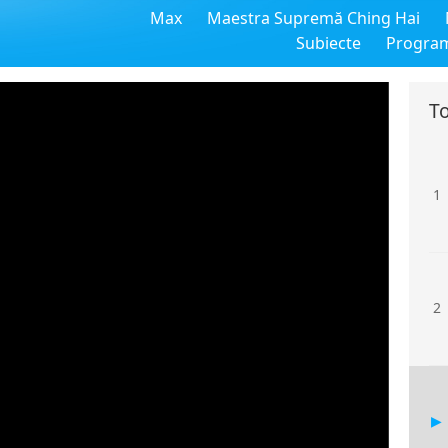
Max
Maestra Supremă Ching Hai
Subiecte
Progra
To
1
2