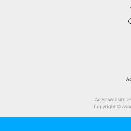
G
A
Acest website e
Copyright © Asoc