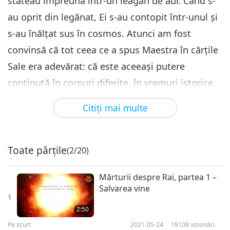
stăteau împreună într-un leagăn de aur. Când s-
au oprit din legănat, Ei s-au contopit într-unul şi
s-au înălţat sus în cosmos. Atunci am fost
convinsă că tot ceea ce a spus Maestra în cărţile
Sale era adevărat: că este aceeaşi putere
conţinută în corpuri diferite, în vremuri istorice
diferite. Aceasta este simplu puterea lui
Citiţi mai multe
Dumnezeu care se manifestă pe sine în corpuri
diferite, în timpuri istorice diferite. A fost o
experienţă minunată. Am să vă spun alta.
Toate părțile
(2/20)
În timpul meditaţiei, m-am dus pe o planetă cu
Mărturii despre Rai, partea 1 –
Salvarea vine
munţi frumoşi de cristal, toate pietrele, toţi
1
munţii erau făcuţi din cristal. Acolo erau lacuri
2:50
mici şi fundul lor era făcut din pietre preţioase.
Pe scurt
2021-05-24
18108
vizionări