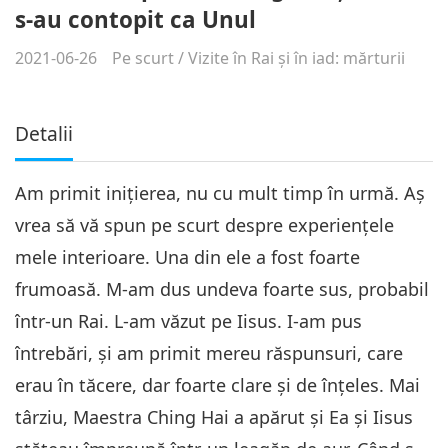
s-au contopit ca Unul
2021-06-26
Pe scurt
/
Vizite în Rai şi în iad: mărturii
Detalii
Am primit iniţierea, nu cu mult timp în urmă. Aş
vrea să vă spun pe scurt despre experienţele
mele interioare. Una din ele a fost foarte
frumoasă. M-am dus undeva foarte sus, probabil
într-un Rai. L-am văzut pe Iisus. I-am pus
întrebări, şi am primit mereu răspunsuri, care
erau în tăcere, dar foarte clare şi de înţeles. Mai
târziu, Maestra Ching Hai a apărut şi Ea şi Iisus