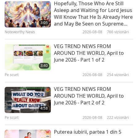
Hopefully, Those Who Are Still
9
Asleep and Waiting for Lord Jesus
6:32
Will Know That He Is Already Here
Pe scurt
2022-02-25
11571
vizionări
3:05
and May Be Seen on Supreme
Master Television
Noteworthy News
2026-08-08
766
vizionări
Mărturii despre Rai, partea 10 –
Vizite pe alte planete
VEG TREND NEWS FROM
10
AROUND THE WORLD, April to
6:22
June 2026 - Part 1 of 2
Pe scurt
2021-07-31
13482
vizionări
3:40
Pe scurt
2026-08-08
254
vizionări
Mărturii despre Rai, partea 11 –
Maestra mi-a luat bunicul în Rai
VEG TREND NEWS FROM
11
să se bucure de Nectarul Divin
AROUND THE WORLD, April to
1:44
şi Fructele Divine
June 2026 - Part 2 of 2
Pe scurt
2021-08-04
11497
vizionări
4:58
Pe scurt
2026-08-08
222
vizionări
Mărturii despre Rai, partea 12 –
Cununia adevărată şi „Lăcaşul
Puterea iubirii, partea 1 din 5
12
Sfinţilor”