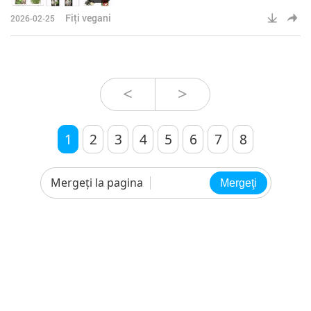
Fiţi vegani
2026-02-25
<
>
1
2
3
4
5
6
7
8
Mergeţi la pagina
Mergeţi