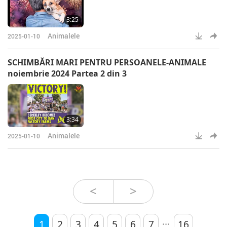
3:25
Animalele
2025-01-10
SCHIMBĂRI MARI PENTRU PERSOANELE-ANIMALE
noiembrie 2024 Partea 2 din 3
3:34
Animalele
2025-01-10
<
>
...
1
2
3
4
5
6
7
16