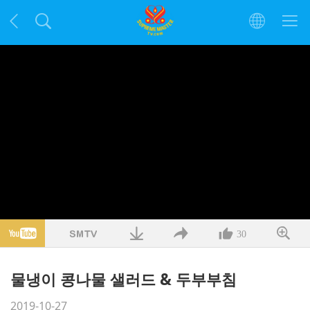
30
물냉이 콩나물 샐러드 & 두부부침
2019-10-27