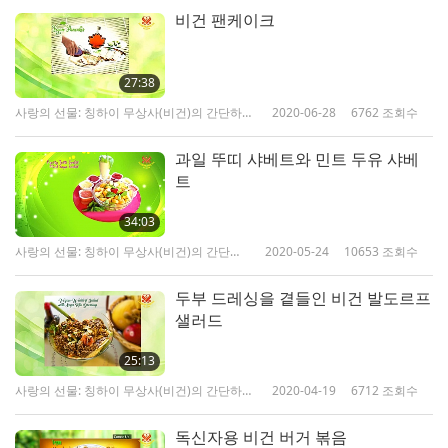
비건 팬케이크
27:38
사랑의 선물: 칭하이 무상사(비건)의 간단하고
2020-06-28
6762
조회수
영양 많은 요리
과일 뚜띠 샤베트와 민트 두유 샤베
트
34:03
사랑의 선물: 칭하이 무상사(비건)의 간단하
2020-05-24
10653
조회수
고 영양 많은 요리
두부 드레싱을 곁들인 비건 발도르프
샐러드
25:13
사랑의 선물: 칭하이 무상사(비건)의 간단하고
2020-04-19
6712
조회수
영양 많은 요리
독신자용 비건 버거 볶음