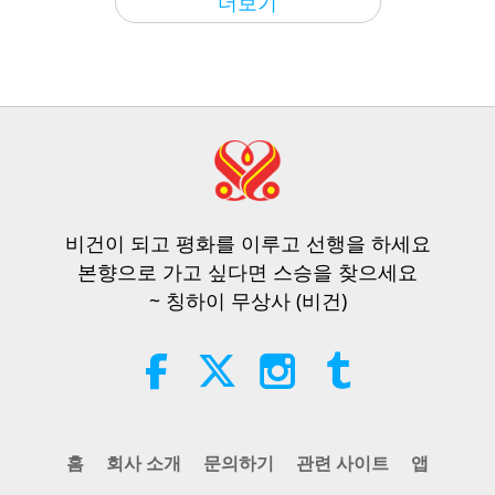
더보기
새주민의 감격의 노래
42:41
스승과 제자 사이
2026-08-05
813
조회수
It Is Joy to Hear That GOD’s
Disciple’s Kind Actions and Loving
Demeanor Were Appreciated by
비건이 되고 평화를 이루고 선행을 하세요
4:31
School Community
본향으로 가고 싶다면 스승을 찾으세요
주목할 뉴스
2026-08-04
1070
조회수
~ 칭하이 무상사 (비건)
주목할 뉴스
32:52
주목할 뉴스
2026-08-04
357
조회수
홈
회사 소개
문의하기
관련 사이트
앱