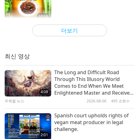
18:13
사랑의 선물: 칭하이 무상사(비건)의 간단하
2020-03-15
10108
조회수
더보기
고 영양 많은 요리
스페인식 비건 아침식사 - 토스트와
두유 초콜릿 푸딩
최신 영상
28:38
사랑의 선물: 칭하이 무상사(비건)의 간단하고
2020-02-09
7093
조회수
The Long and Difficult Road
영양 많은 요리
Through This Illusory World
초간단 홈메이드 비건 사과 크럼블
Comes to End When We Meet
4:08
Enlightened Master and Receive
Initiation
주목할 뉴스
2026-08-06
495
조회수
22:40
사랑의 선물: 칭하이 무상사(비건)의 간단하고
2020-01-05
8626
조회수
Spanish court upholds rights of
영양 많은 요리
vegan meat producer in legal
방울토마토와 민트 또띠야 간식
challenge.
2:01