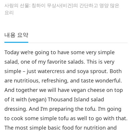
사랑의 선물: 칭하이 무상사(비건)의 간단하고 영양 많은
요리
내용 요약
Today we’re going to have some very simple
salad, one of my favorite salads. This is very
simple – just watercress and soya sprout. Both
are nutritious, refreshing, and taste wonderful.
And together we will have vegan cheese on top
of it with (vegan) Thousand Island salad
dressing. And I’m preparing the tofu. I’m going
to cook some simple tofu as well to go with that.
The most simple basic food for nutrition and