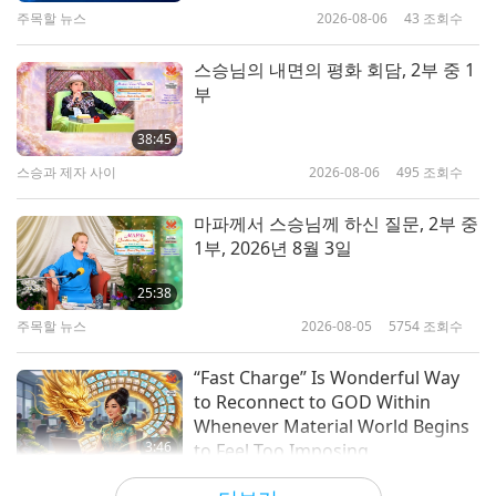
주목할 뉴스
2026-08-06
43
조회수
27:08
사랑의 선물: 칭하이 무상사(비건)의 간단하고
2019-12-01
6106
조회수
스승님의 내면의 평화 회담, 2부 중 1
영양 많은 요리
부
토마토를 곁들인 비건 연어 요리, 피
망 수프와 삶은 깍지콩
38:45
스승과 제자 사이
2026-08-06
495
조회수
39:33
사랑의 선물: 칭하이 무상사(비건)의 간단하고
2019-09-29
8021
조회수
마파께서 스승님께 하신 질문, 2부 중
영양 많은 요리
1부, 2026년 8월 3일
비건 아보카도 샐러드, 청경채 볶음,
오향 연두부
25:38
주목할 뉴스
2026-08-05
5754
조회수
23:43
사랑의 선물: 칭하이 무상사(비건)의 간단하고
2019-08-25
7592
조회수
“Fast Charge” Is Wonderful Way
영양 많은 요리
to Reconnect to GOD Within
Whenever Material World Begins
3:46
to Feel Too Imposing
주목할 뉴스
2026-08-05
1034
조회수