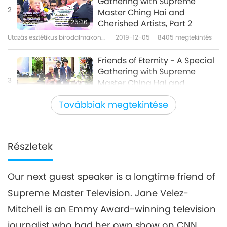
Gathering with Supreme
2
Master Ching Hai and
25:36
Cherished Artists, Part 2
Utazás esztétikus birodalmakon
2019-12-05
8405
megtekintés
át
Friends of Eternity - A Special
Gathering with Supreme
3
Master Ching Hai and
39:27
Cherished Artists, Part 3
Továbbiak megtekintése
Utazás esztétikus birodalmakon át
2019-12-07
7771
megtekintés
Friends of Eternity - A Special
Gathering with Supreme
Részletek
4
Master Ching Hai and
30:35
Cherished Artists, Part 4
Our next guest speaker is a longtime friend of
Utazás esztétikus birodalmakon át
2019-12-10
8299
megtekintés
Supreme Master Television. Jane Velez-
Friends of Eternity - A Special
Mitchell is an Emmy Award-winning television
Gathering with Supreme
5
Master Ching Hai and
journalist who had her own show on CNN.