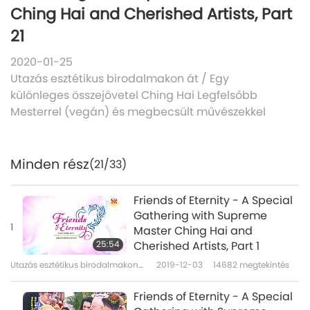
Ching Hai and Cherished Artists, Part
21
2020-01-25
Utazás esztétikus birodalmakon át
/
Egy
különleges összejövetel Ching Hai Legfelsőbb
Mesterrel (vegán) és megbecsült művészekkel
Minden rész
(21/33)
Friends of Eternity - A Special
Gathering with Supreme
1
Master Ching Hai and
25:54
Cherished Artists, Part 1
Utazás esztétikus birodalmakon
2019-12-03
14682
megtekintés
át
Friends of Eternity - A Special