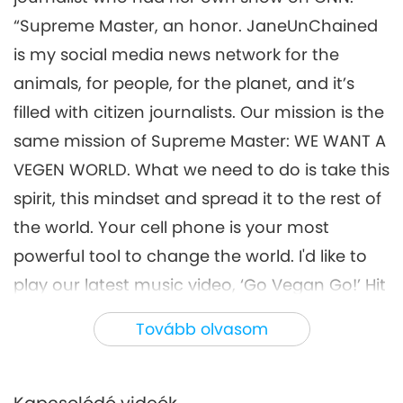
25:22
Cherished Artists, Part 5
“Supreme Master, an honor. JaneUnChained
Utazás esztétikus birodalmakon át
2019-12-12
8325
megtekintés
is my social media news network for the
Friends of Eternity - A Special
animals, for people, for the planet, and it’s
Gathering with Supreme
filled with citizen journalists. Our mission is the
6
Master Ching Hai and
26:40
Cherished Artists, Part 6
same mission of Supreme Master: WE WANT A
Utazás esztétikus birodalmakon át
2019-12-14
7697
megtekintés
VEGEN WORLD. What we need to do is take this
spirit, this mindset and spread it to the rest of
Friends of Eternity - A Special
Gathering with Supreme
the world. Your cell phone is your most
7
Master Ching Hai and
powerful tool to change the world. I'd like to
23:44
Cherished Artists, Part 7
play our latest music video, ‘Go Vegan Go!’ Hit
Utazás esztétikus birodalmakon át
2019-12-17
7753
megtekintés
it.” VŨ Khanh is one of Âu Lạc’s, also known as
Tovább olvasom
Friends of Eternity - A Special
Vietnam’s, most outstanding male vocalists.
Gathering with Supreme
8
Master Ching Hai and
With his warm, deep tones, Mr. Vũ Khanh
29:54
Cherished Artists, Part 8
always makes his audience feel connected.