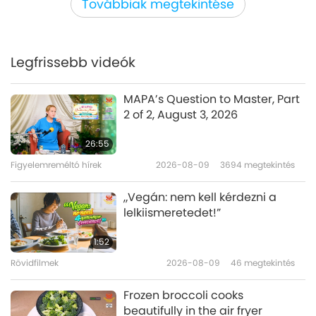
Továbbiak megtekintése
Steve Koyle (vegan) and
Elephant Care Unchained:
Promoting Elephant-People
Legfrissebb videók
20:30
Welfare Globally, Part 1 of 2
Jó emberek, jó tettek
2026-04-20
3349
megtekintés
MAPA’s Question to Master, Part
2 of 2, August 3, 2026
Rachel O’Neill and Little Dresses
for Africa: A Global Act of
26:55
Kindness, Part 1 of 2
Figyelemreméltó hírek
2026-08-09
3694
megtekintés
22:34
Jó emberek, jó tettek
2026-04-06
3023
megtekintés
„Vegán: nem kell kérdezni a
lelkiismeretedet!”
Sam Ramirez: Humane Home
Protection, Part 1 of 2
1:52
Rövidfilmek
2026-08-09
46
megtekintés
22:48
Jó emberek, jó tettek
2026-03-23
3268
megtekintés
Frozen broccoli cooks
beautifully in the air fryer