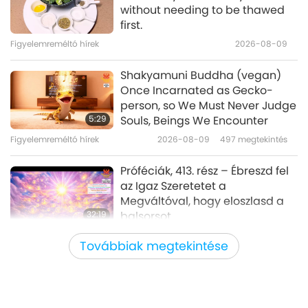
Željko Iličić (vegan) and Staro
without needing to be thawed
Brdo Sanctuary in Serbia: A
first.
Haven for Horse-People, Part 1 of
Figyelemreméltó hírek
2026-08-09
23:22
2
Jó emberek, jó tettek
2026-03-09
3132
megtekintés
Shakyamuni Buddha (vegan)
Once Incarnated as Gecko-
Barby Keel: A Life Dedicated to
person, so We Must Never Judge
Rescuing Animal-People, Part 1
5:29
Souls, Beings We Encounter
of 2
Figyelemreméltó hírek
2026-08-09
497
megtekintés
19:02
Jó emberek, jó tettek
2026-02-16
3328
megtekintés
Próféciák, 413. rész – Ébreszd fel
az Igaz Szeretetet a
Megváltóval, hogy eloszlasd a
32:19
balsorsot
Több részes sorozat a
2026-08-09
545
megtekintés
Továbbiak megtekintése
bolygónkról szóló ősi jóslatokról
A szeretet ereje, 2/5 rész