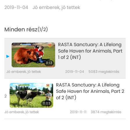
2019-11-04
Jó emberek, jó tettek
Minden rész
(1/2)
RASTA Sanctuary: A Lifelong
Safe Haven for Animals, Part
1 of 2 (INT)
11:13
Jó emberek, jó tettek
2019-11-04
5083
megtekintés
RASTA Sanctuary: A Lifelong
Safe Haven for Animals, Part 2
2
of 2 (INT)
11:03
Jó emberek, jó tettek
2019-11-11
3874
megtekintés