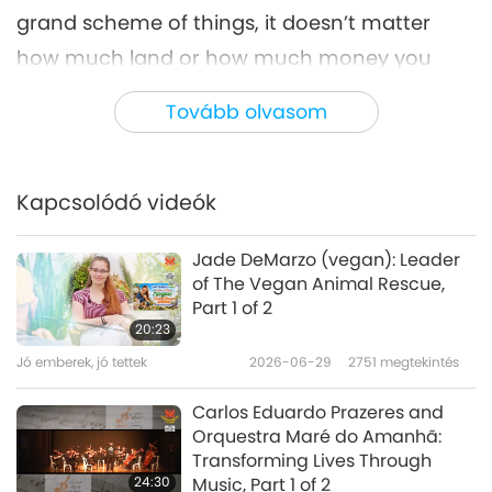
grand scheme of things, it doesn’t matter
how much land or how much money you
have, you can’t rescue them all but you can
Tovább olvasom
make a much larger impact by educating
people about veganism and about, just
making kinder choices in life and things like
Kapcsolódó videók
that.”
Jade DeMarzo (vegan): Leader
of The Vegan Animal Rescue,
Part 1 of 2
20:23
Jó emberek, jó tettek
2026-06-29
2751
megtekintés
Carlos Eduardo Prazeres and
Orquestra Maré do Amanhã:
Transforming Lives Through
24:30
Music, Part 1 of 2