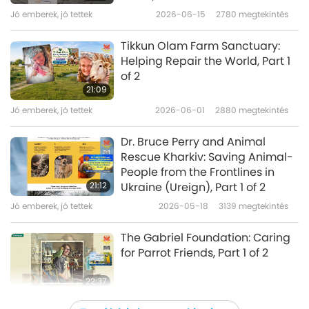
Jó emberek, jó tettek
2026-06-15
2780
megtekintés
Tikkun Olam Farm Sanctuary:
Helping Repair the World, Part 1
of 2
21:09
Jó emberek, jó tettek
2026-06-01
2880
megtekintés
Dr. Bruce Perry and Animal
Rescue Kharkiv: Saving Animal-
People from the Frontlines in
21:12
Ukraine (Ureign), Part 1 of 2
Jó emberek, jó tettek
2026-05-18
3139
megtekintés
The Gabriel Foundation: Caring
for Parrot Friends, Part 1 of 2
22:37
Jó emberek, jó tettek
2026-05-04
3271
megtekintés