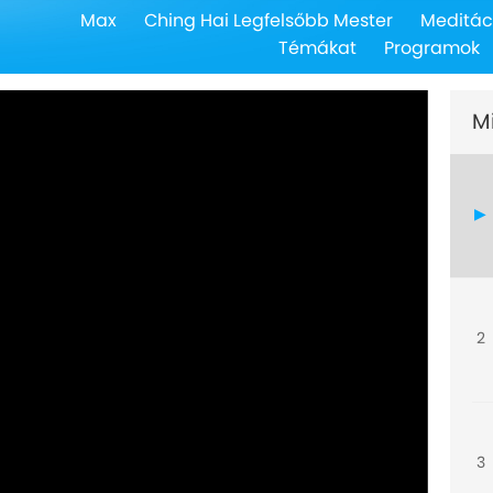
Max
Ching Hai Legfelsőbb Mester
Meditác
Témákat
Programok
M
2
3