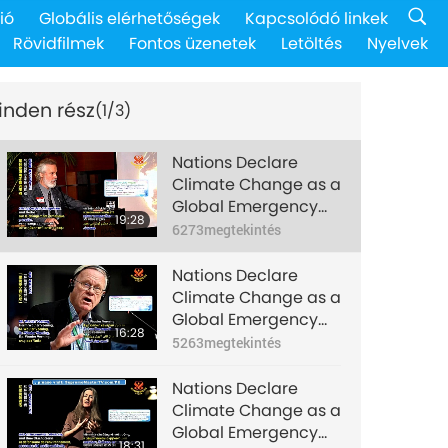
ió
Globális elérhetőségek
Kapcsolódó linkek
Rövidfilmek
Fontos üzenetek
Letöltés
Nyelvek
inden rész
(1/3)
Nations Declare
Climate Change as a
Global Emergency
19:28
Part 1 of 3: Interview
6273
megtekintés
with Dr. Peter Carter
Nations Declare
Climate Change as a
Global Emergency
16:28
Part 2 of 3: Interview
5263
megtekintés
with Mr. Wouter
Veening
Nations Declare
Climate Change as a
Global Emergency
18:31