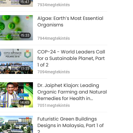
15:47
7934
megtekintés
Algae: Earth’s Most Essential
Organisms
15:33
7944
megtekintés
COP-24 - World Leaders Call
for a Sustainable Planet, Part
1 of 2
17:37
7094
megtekintés
Dr. Jaiphet Klajon: Leading
Organic Farming and Natural
Remedies for Health in
14:49
Thailand, Part 1 of 2
7051
megtekintés
Futuristic Green Buildings
Designs in Malaysia, Part 1 of
2