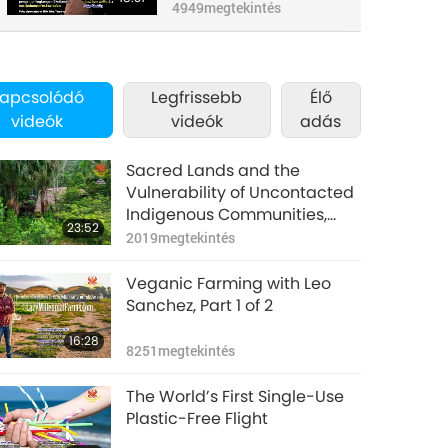
Part 3 of 3: Interview
4949
megtekintés
with Ms. Polly Higgins
apcsolódó
Legfrissebb
Élő
videók
videók
adás
Sacred Lands and the
Vulnerability of Uncontacted
Indigenous Communities,
23:52
Part 1 of a Multi-Part Series
2019
megtekintés
Veganic Farming with Leo
Sanchez, Part 1 of 2
16:28
8251
megtekintés
The World’s First Single-Use
Plastic-Free Flight