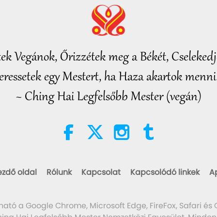
tek Vegánok, Őrizzétek meg a Békét, Cselekedje
eressetek egy Mestert, ha Haza akartok menni.
~ Ching Hai Legfelsőbb Mester (vegán)
ezdő oldal
Rólunk
Kapcsolat
Kapcsolódó linkek
A
ható a Google Chrome, Microsoft Edge, FireFox, Safari és