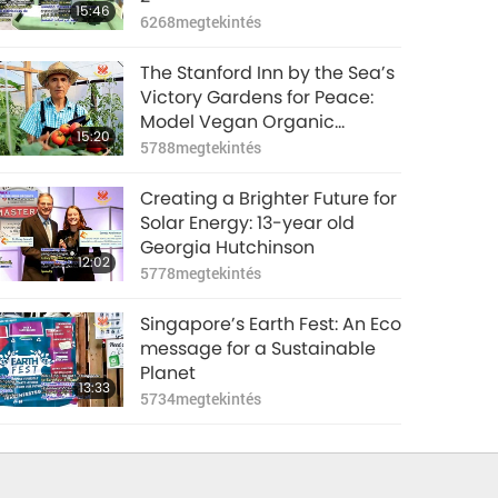
15:46
6268
megtekintés
The Stanford Inn by the Sea’s
Victory Gardens for Peace:
Model Vegan Organic
15:20
Farming, Part 1 of 2
5788
megtekintés
Creating a Brighter Future for
Solar Energy: 13-year old
Georgia Hutchinson
12:02
5778
megtekintés
Singapore’s Earth Fest: An Eco
message for a Sustainable
Planet
13:33
5734
megtekintés