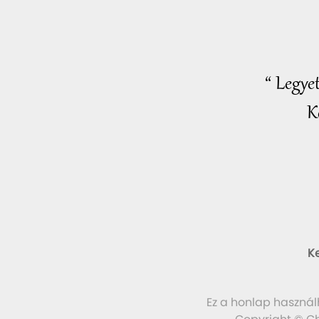
“ Legye
K
K
Ez a honlap használ