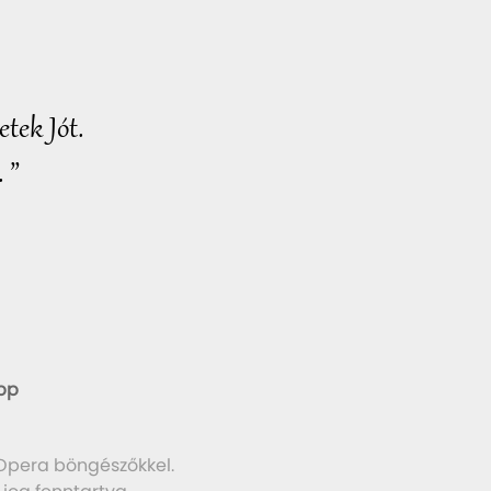
tek Jót.
 ”
pp
 Opera böngészőkkel.