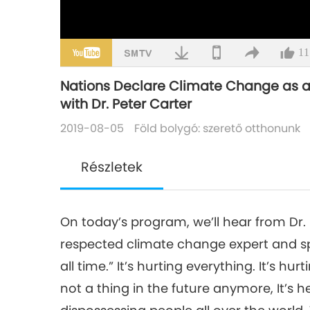
11
Nations Declare Climate Change as a 
with Dr. Peter Carter
2019-08-05
Föld bolygó: szerető otthonunk
Részletek
On today’s program, we’ll hear from Dr. 
respected climate change expert and spe
all time.” It’s hurting everything. It’s 
not a thing in the future anymore, It’s h