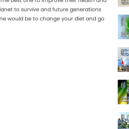
. The best one to improve their health and
lanet to survive and future generations
 one would be to change your diet and go