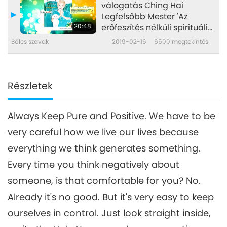
válogatás Ching Hai
Legfelsőbb Mester 'Az
20:48
erőfeszítés nélküli spirituális
gyakorlás titkai' című
Bölcs szavak
2019-02-16
6500
megtekintés
könyvéből, 2/2 rész
Részletek
Always Keep Pure and Positive. We have to be
very careful how we live our lives because
everything we think generates something.
Every time you think negatively about
someone, is that comfortable for you? No.
Already it's no good. But it's very easy to keep
ourselves in control. Just look straight inside,