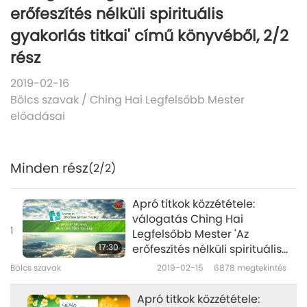
erőfeszítés nélküli spirituális
gyakorlás titkai' című könyvéből, 2/2
rész
2019-02-16
Bölcs szavak
/
Ching Hai Legfelsőbb Mester
előadásai
Minden rész
(2/2)
Apró titkok közzététele:
válogatás Ching Hai
1
Legfelsőbb Mester 'Az
17:30
erőfeszítés nélküli spirituális
gyakorlás titkai' című
Bölcs szavak
2019-02-15
6878
megtekintés
könyvéből, 1/2 rész
Apró titkok közzététele: