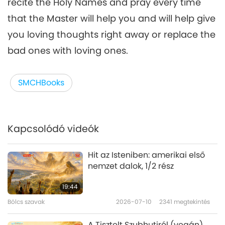
recite the Holy Names and pray every time
that the Master will help you and will help give
you loving thoughts right away or replace the
bad ones with loving ones.
SMCHBooks
Kapcsolódó videók
Hit az Isteniben: amerikai első
nemzet dalok, 1/2 rész
19:44
Bölcs szavak
2026-07-10
2341
megtekintés
A Tisztelt Szubhutiról (vegán)