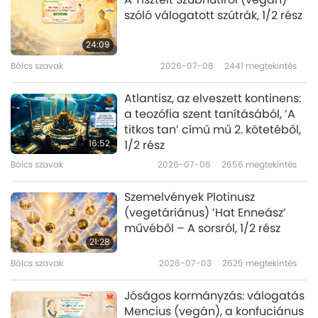
szóló válogatott szútrák, 1/2 rész
24:09
Bölcs szavak
2026-07-08
2441
megtekintés
Atlantisz, az elveszett kontinens:
a teozófia szent tanításából, ’A
titkos tan’ című mű 2. kötetéből,
16:52
1/2 rész
Bölcs szavak
2026-07-06
2656
megtekintés
Szemelvények Plotinusz
(vegetáriánus) ’Hat Enneász’
művéből – A sorsról, 1/2 rész
21:28
Bölcs szavak
2026-07-03
2625
megtekintés
Jóságos kormányzás: válogatás
Mencius (vegán), a konfuciánus