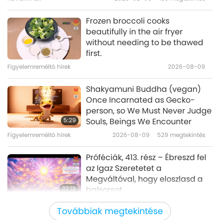
19:09
Szent Bibliában
Bölcs szavak
2026-06-25
2767
megtekintés
Frozen broccoli cooks
beautifully in the air fryer
A buddhizmus és a
without needing to be thawed
kereszténység közötti különbség,
first.
1. részére a 15 részből
Figyelemreméltó hírek
2026-08-09
37:52
Bölcs szavak
2026-06-08
4578
megtekintés
Shakyamuni Buddha (vegan)
Once Incarnated as Gecko-
Az erkölcsösség és boldogság
person, so We Must Never Judge
elősegítése: válogatás
5:29
Souls, Beings We Encounter
Plutarkosz (vegetáriánus) ’Ízisz
Figyelemreméltó hírek
2026-08-09
529
megtekintés
19:37
és Ozirisz’ művéből, 1/2 rész
Bölcs szavak
2026-06-05
2820
megtekintés
Próféciák, 413. rész – Ébreszd fel
az Igaz Szeretetet a
Megváltóval, hogy eloszlasd a
32:19
balsorsot
Több részes sorozat a bolygónkról
2026-08-09
579
megtekintés
Továbbiak megtekintése
szóló ősi jóslatokról