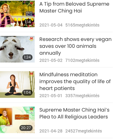
A Tip from Beloved Supreme
Master Ching Hai
1:14
2021-05-04
5165
megtekintés
Research shows every vegan
saves over 100 animals
annually
1:24
2021-05-02
7102
megtekintés
Mindfulness meditation
improves the quality of life of
heart patients
1:04
2021-05-01
3357
megtekintés
Supreme Master Ching Hai’s
Plea to All Religious Leaders
20:27
2021-04-28
24527
megtekintés