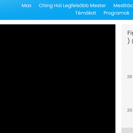
Max
Ching Hai Legfelsőbb Mester
Meditác
26
Témákat
Programok
F
)
27
28
29