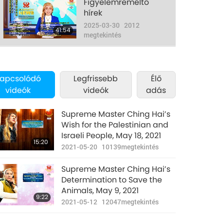
Figyelemreméltó
hírek
2025-03-30
2012
41:54
megtekintés
Figyelemreméltó
hírek
apcsolódó
Legfrissebb
Élő
2025-03-31
1939
33:16
videók
videók
adás
megtekintés
Supreme Master Ching Hai’s
Wish for the Palestinian and
Israeli People, May 18, 2021
15:20
2021-05-20
10139
megtekintés
Supreme Master Ching Hai’s
Determination to Save the
Animals, May 9, 2021
9:22
2021-05-12
12047
megtekintés