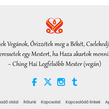
tek Vegánok, Őrizzétek meg a Békét, Cselekedje
eressetek egy Mestert, ha Haza akartok menni.
~ Ching Hai Legfelsőbb Mester (vegán)
ezdő oldal
Rólunk
Kapcsolat
Kapcsolódó linkek
A