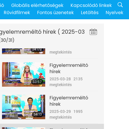
Figyelemreméltó
ió
Globális elérhetőségek
Kapcsolódó linkek
hírek
Rövidfilmek
Fontos üzenetek
Letöltés
Nyelvek
2025-03-26
1999
30:19
megtekintés
igyelemreméltó hírek
( 2025-03
Figyelemreméltó
hírek
(30/31)
2025-03-27
1942
34:09
megtekintés
Figyelemreméltó
hírek
2025-03-28
2135
33:57
megtekintés
Figyelemreméltó
hírek
2025-03-29
1995
34:13
megtekintés