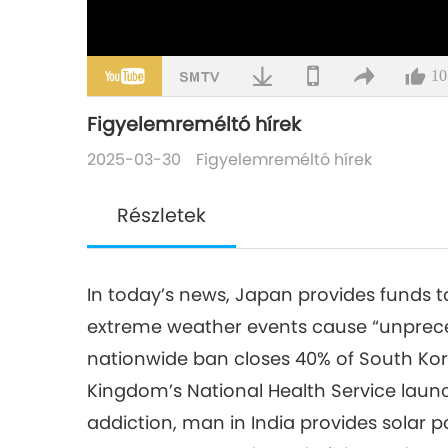
10
Figyelemreméltó hírek
2025-03-30
Figyelemreméltó hírek
Részletek
In today’s news, Japan provides funds t
extreme weather events cause “unprece
nationwide ban closes 40% of South Kor
Kingdom’s National Health Service lau
addiction, man in India provides solar 