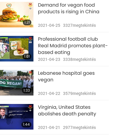
Demand for vegan food
products is rising in China
1:21
2021-04-25
3327
megtekintés
Professional football club
Real Madrid promotes plant-
based eating
1:01
2021-04-23
3338
megtekintés
Lebanese hospital goes
vegan
1:33
2021-04-22
3579
megtekintés
Virginia, United States
abolishes death penalty
1:44
2021-04-21
2977
megtekintés