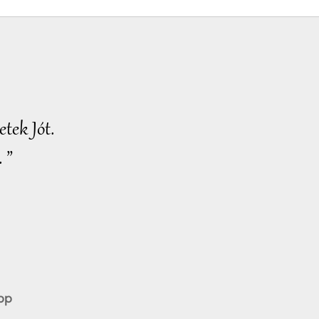
tek Jót.
 ”
pp