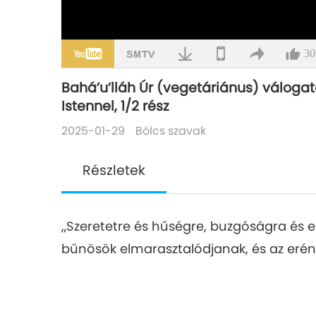
30
Bahá’u’lláh Úr (vegetáriánus) válogat
Istennel, 1/2 rész
2025-01-29
Bölcs szavak
Részletek
„Szeretetre és hűségre, buzgóságra és el
bűnösök elmarasztalódjanak, és az erén