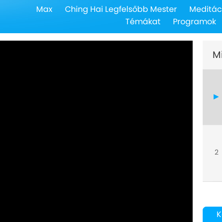
Max
Ching Hai Legfelsőbb Mester
Meditác
Témákat
Programok
M
2
K