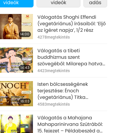
videók
videók
adás
Válogatás Shoghi Effendi
(vegetáriánus) írásaiból: ‘Eljő
az ígéret napja’, 1/2 rész
14:00
4278
megtekintés
Válogatás a tibeti
buddhizmus szent
szövegéből: Milarepa hatvan
14:43
dala – 2-4, 6, 14-15, 51-52
4423
megtekintés
dalok, 1/2 rész
Isten bölcsességének
terjesztése: Énoch
(vegetáriánus) Titka
16:03
könyvéből, 1/2 rész
4583
megtekintés
Válogatás a Mahajana
Mahaparinirvana Szútrából:
15. fejezet – Példabeszéd a