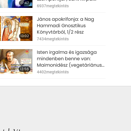
17:47
Singh és Baba Sawan Singh
6937
megtekintés
(vegetáriánusok) írásaiból,
1/2 rész
János apokrifonja: a Nag
Hammadi Gnosztikus
Könyvtárból, 1/2 rész
13:02
7434
megtekintés
Isten irgalma és igazsága
mindenben benne van:
Maimonidész (vegetáriánus),
13:56
A tévelygők útmutatója című
4402
megtekintés
könyvéből, 1/2 rész