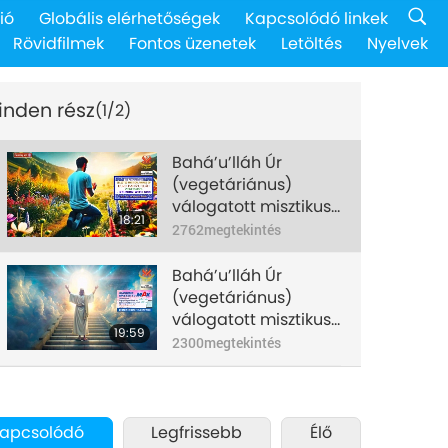
ió
Globális elérhetőségek
Kapcsolódó linkek
Rövidfilmek
Fontos üzenetek
Letöltés
Nyelvek
inden rész
(1/2)
Bahá’u’lláh Úr
(vegetáriánus)
válogatott misztikus
18:21
művei –
2762
megtekintés
Újraegyesülés
Istennel, 1/2 rész
Bahá’u’lláh Úr
(vegetáriánus)
válogatott misztikus
19:59
művei –
2300
megtekintés
Újraegyesülés
Istennel, 2/2 rész
apcsolódó
Legfrissebb
Élő