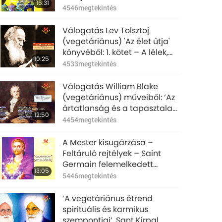
16:31
Holdról, 1/2 rész
4546
megtekintés
Válogatás Lev Tolsztoj
(vegetáriánus) 'Az élet útja'
könyvéből: 1. kötet – A lélek,
10:25
1/2 rész
4533
megtekintés
Válogatás William Blake
(vegetáriánus) műveiből: ‘Az
ártatlanság és a tapasztalat
12:50
dalai’, 1/2 rész
4454
megtekintés
A Mester kisugárzása –
Feltáruló rejtélyek – Saint
Germain felemelkedett
13:05
Mestertől (vegetáriánus), 1/2
5446
megtekintés
rész
’A vegetáriánus étrend
spirituális és karmikus
szempontjai’, Sant Kirpal