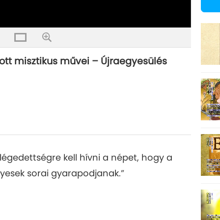
ott misztikus művei – Újraegyesülés
égedettségre kell hívni a népet, hogy a
yesek sorai gyarapodjanak.”