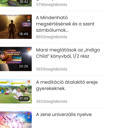
18:42
3796
megtekintés
A Mindenható
megsértésének és a szent
szimbólumok
18:49
meggyalázásának
8953
megtekintés
megtorlása, 1. rész a 3 részből.
Marsi meglátások az „Indigo
Child” könyvből, 1/2 rész
20:26
5655
megtekintés
A meditáció átalakító ereje
gyerekeknek.
17:49
3933
megtekintés
A zene univerzális nyelve