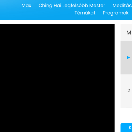
Max
Ching Hai Legfelsőbb Mester
Meditác
Témákat
Programok
M
2
K