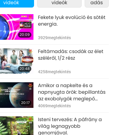
videók
videók
adás
Fekete lyuk evolúció és sötét
energia.
20:09
3929
megtekintés
Feltámadás: csodák az élet
széléről, 1/2 rész
20:48
4258
megtekintés
Amikor a napkelte és a
napnyugta örök: bepillantás
az exobolygók meglepő
20:17
világába
4069
megtekintés
Isteni tervezés: A páfrány a
világ legnagyobb
genomjával.