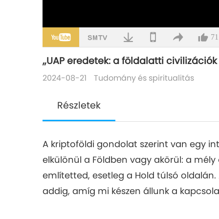
71
„UAP eredetek: a földalatti civilizációk 
2024-08-21
Tudomány és spiritualitás
Részletek
A kriptoföldi gondolat szerint van egy inte
elkülönül a Földben vagy akörül: a mély
említetted, esetleg a Hold túlsó oldalán.
addig, amíg mi készen állunk a kapcsola