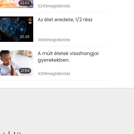
22:02
5243
megtekintés
Az élet eredete, 1/2 rész
20:25
3699
megtekintés
A múlt életek visszhangjai
gyerekekben.
21:54
4309
megtekintés