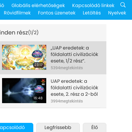
ió
Globális elérhetőségek
Kapcsolódó linkek
Rövidfilmek
Fontos üzenetek
Letöltés
Nyelvek
inden rész
(1/2)
„UAP eredetek: a
földalatti civilizációk
esete, 1/2 rész”.
23:17
5394
megtekintés
UAP eredetek: a
földalatti civilizációk
esete, 2. rész a 2-ből
16:48
3994
megtekintés
apcsolódó
Legfrissebb
Élő