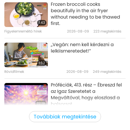
Utazás esztétikus birodalmakon át
2023-12-28
4148
megtekintés
Frozen broccoli cooks
beautifully in the air fryer
Szívmelengető karácsonyi
without needing to be thawed
ünneplés Ching Hai Legfelsőbb
1:43
first.
Mesterrel (vegán) Floridában,
Figyelemreméltó hírek
2026-08-09
223
megtekintés
26:57
1/11 rész
Utazás esztétikus birodalmakon át
2023-12-05
5160
megtekintés
„Vegán: nem kell kérdezni a
lelkiismeretedet!”
Chucho Merchán (vegan): The
New Revolution, Part 1 of 2
1:52
Rövidfilmek
2026-08-09
249
megtekintés
26:34
Utazás esztétikus birodalmakon át
2023-11-09
4091
megtekintés
Próféciák, 413. rész – Ébreszd fel
az Igaz Szeretetet a
Megváltóval, hogy eloszlasd a
32:19
balsorsot
Több részes sorozat a
2026-08-09
640
megtekintés
Továbbiak megtekintése
bolygónkról szóló ősi jóslatokról
A szeretet ereje, 2/5 rész