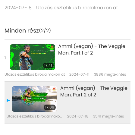
2024-07-18
Utazás esztétikus birodalmakon át
Minden rész
(2/2)
Ammi (vegan) - The Veggie
Man, Part 1 of 2
1
17:41
Utazás esztétikus birodalmakon át
2024-07-11
3886
megtekintés
Ammi (vegan) - The Veggie
Man, Part 2 of 2
17:06
Utazás esztétikus birodalmakon
2024-07-18
3541
megtekintés
át