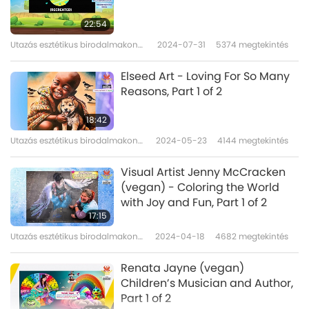
22:54
Utazás esztétikus birodalmakon
2024-07-31
5374
megtekintés
át
Elseed Art - Loving For So Many
Reasons, Part 1 of 2
18:42
Utazás esztétikus birodalmakon
2024-05-23
4144
megtekintés
át
Visual Artist Jenny McCracken
(vegan) - Coloring the World
with Joy and Fun, Part 1 of 2
17:15
Utazás esztétikus birodalmakon
2024-04-18
4682
megtekintés
át
Renata Jayne (vegan)
Children’s Musician and Author,
Part 1 of 2