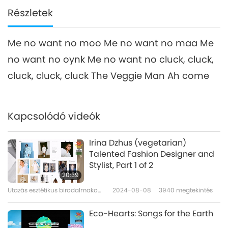
Részletek
Me no want no moo Me no want no maa Me
no want no oynk Me no want no cluck, cluck,
cluck, cluck, cluck The Veggie Man Ah come
Kapcsolódó videók
Irina Dzhus (vegetarian)
Talented Fashion Designer and
Stylist, Part 1 of 2
20:39
Utazás esztétikus birodalmakon
2024-08-08
3940
megtekintés
át
Eco-Hearts: Songs for the Earth