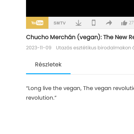
27
Chucho Merchán (vegan): The New Revo
2023-11-09
Utazás esztétikus birodalmakon 
Részletek
“Long live the vegan, The vegan revoluti
revolution.”