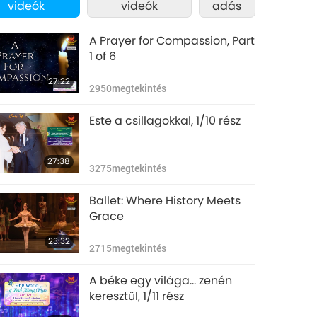
videók
videók
adás
A Prayer for Compassion, Part
1 of 6
27:22
2950
megtekintés
Este a csillagokkal, 1/10 rész
27:38
3275
megtekintés
Ballet: Where History Meets
Grace
23:32
2715
megtekintés
A béke egy világa… zenén
keresztül, 1/11 rész