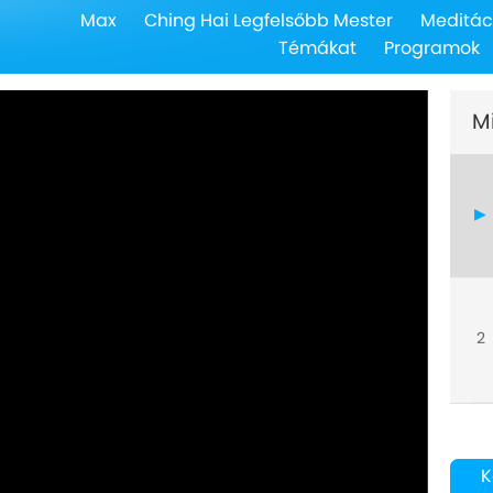
Max
Ching Hai Legfelsőbb Mester
Meditác
Témákat
Programok
M
2
K