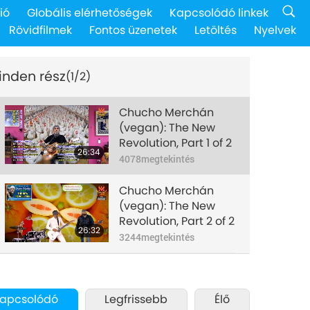
ió
Globális elérhetőségek
Kapcsolódó linkek
Rövidfilmek
Fontos üzenetek
Letöltés
Nyelvek
inden rész
(1/2)
Chucho Merchán
(vegan): The New
Revolution, Part 1 of 2
26:34
4078
megtekintés
Chucho Merchán
(vegan): The New
Revolution, Part 2 of 2
26:32
3244
megtekintés
apcsolódó
Legfrissebb
Élő