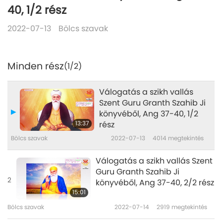
40, 1/2 rész
2022-07-13
Bölcs szavak
Minden rész
(1/2)
Válogatás a szikh vallás
Szent Guru Granth Szahib Ji
könyvéből, Ang 37-40, 1/2
13:37
rész
Bölcs szavak
2022-07-13
4014
megtekintés
Válogatás a szikh vallás Szent
Guru Granth Szahib Ji
2
könyvéből, Ang 37-40, 2/2 rész
15:01
Bölcs szavak
2022-07-14
2919
megtekintés