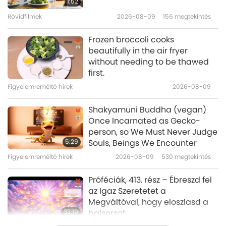
1:52
(vegetáriánus) Menón című
Rövidfilmek
2026-08-09
156
megtekintés
20:57
művéből, 1/2 rész
Bölcs szavak
2026-05-18
3160
megtekintés
Frozen broccoli cooks
beautifully in the air fryer
Válogatás dél-nigériai népi
without needing to be thawed
történetekből, 1/2 rész
first.
Figyelemreméltó hírek
2026-08-09
19:21
Bölcs szavak
2026-05-15
3117
megtekintés
Shakyamuni Buddha (vegan)
Once Incarnated as Gecko-
A Nap, a Hold, és a Víz Istennő
person, so We Must Never Judge
magasztalása: válogatás a
5:29
Souls, Beings We Encounter
zoroasztrizmus jasztjaiból, 1/2
Figyelemreméltó hírek
2026-08-09
530
megtekintés
19:56
rész
Bölcs szavak
2026-05-13
3370
megtekintés
Próféciák, 413. rész – Ébreszd fel
az Igaz Szeretetet a
Megváltóval, hogy eloszlasd a
32:19
balsorsot