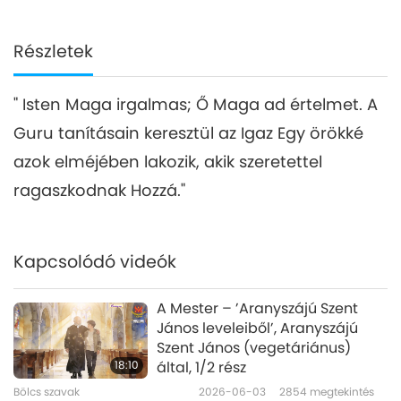
Részletek
" Isten Maga irgalmas; Ő Maga ad értelmet. A
Guru tanításain keresztül az Igaz Egy örökké
azok elméjében lakozik, akik szeretettel
ragaszkodnak Hozzá."
Kapcsolódó videók
A Mester – ’Aranyszájú Szent
János leveleiből’, Aranyszájú
Szent János (vegetáriánus)
18:10
által, 1/2 rész
Bölcs szavak
2026-06-03
2854
megtekintés