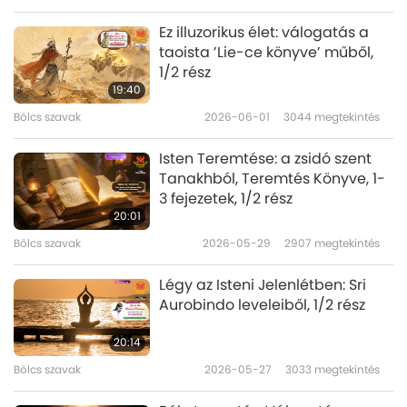
Ez illuzorikus élet: válogatás a
taoista ’Lie-ce könyve’ műből,
1/2 rész
19:40
Bölcs szavak
2026-06-01
3044
megtekintés
Isten Teremtése: a zsidó szent
Tanakhból, Teremtés Könyve, 1-
3 fejezetek, 1/2 rész
20:01
Bölcs szavak
2026-05-29
2907
megtekintés
Légy az Isteni Jelenlétben: Sri
Aurobindo leveleiből, 1/2 rész
20:14
Bölcs szavak
2026-05-27
3033
megtekintés