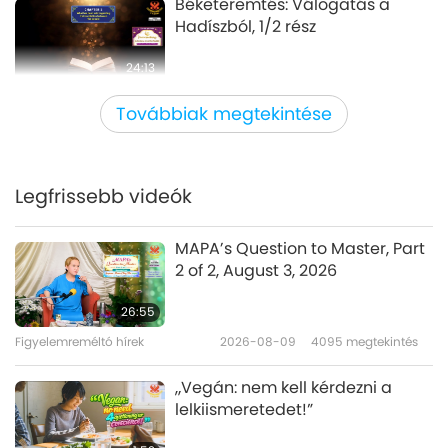
Béketeremtés: Válogatás a
Hadíszból, 1/2 rész
24:13
Bölcs szavak
2026-05-25
2855
megtekintés
Továbbiak megtekintése
Élet egy harmonikus illúzióban:
Válogatás a Tisztelt Mipham
Rinpoche (vegetáriánus) tibeti
Legfrissebb videók
19:03
buddhista szövegeiből, 1/2 rész
Bölcs szavak
2026-05-22
3173
megtekintés
MAPA’s Question to Master, Part
2 of 2, August 3, 2026
Válogatás Tatian
(vegetáriánus) Diatessaron
26:55
című művéből: 34-66 szakaszok,
Figyelemreméltó hírek
2026-08-09
4095
megtekintés
19:56
1/2 rész
Bölcs szavak
2026-05-20
3057
megtekintés
„Vegán: nem kell kérdezni a
lelkiismeretedet!”
Az erényről: Szókratésztől
(vegetáriánus) Platón