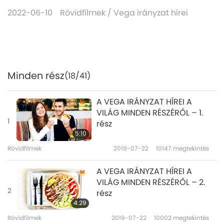
2022-06-10
Rövidfilmek
/
Vega irányzat hírei
Minden rész
(18/41)
A VEGA IRÁNYZAT HÍREI A
VILÁG MINDEN RÉSZÉRŐL – 1.
1
rész
5:10
Rövidfilmek
2019-07-22
10147
megtekintés
A VEGA IRÁNYZAT HÍREI A
VILÁG MINDEN RÉSZÉRŐL – 2.
2
rész
4:29
Rövidfilmek
2019-07-22
10002
megtekintés