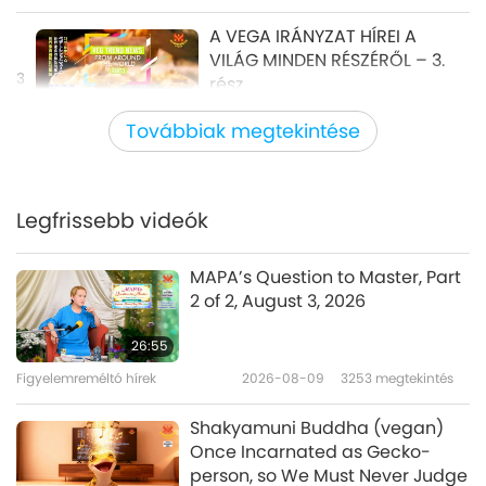
A VEGA IRÁNYZAT HÍREI A
VILÁG MINDEN RÉSZÉRŐL – 3.
3
rész
4:23
Továbbiak megtekintése
Rövidfilmek
2019-07-22
9577
megtekintés
A VEGA IRÁNYZAT HÍREI A
VILÁG MINDEN RÉSZÉRŐL – 4.
Legfrissebb videók
4
rész
8:27
MAPA’s Question to Master, Part
Rövidfilmek
2019-07-22
9846
megtekintés
2 of 2, August 3, 2026
A VEGA IRÁNYZAT HÍREI A
26:55
VILÁG MINDEN RÉSZÉRŐL – 5.
Figyelemreméltó hírek
2026-08-09
3253
megtekintés
5
rész
4:41
Shakyamuni Buddha (vegan)
Rövidfilmek
2020-11-23
6506
megtekintés
Once Incarnated as Gecko-
person, so We Must Never Judge