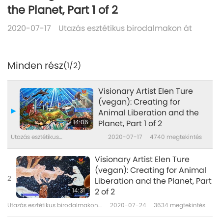
the Planet, Part 1 of 2
2020-07-17
Utazás esztétikus birodalmakon át
Minden rész
(1/2)
Visionary Artist Elen Ture
(vegan): Creating for
Animal Liberation and the
14:06
Planet, Part 1 of 2
Utazás esztétikus
2020-07-17
4740
megtekintés
birodalmakon át
Visionary Artist Elen Ture
(vegan): Creating for Animal
2
Liberation and the Planet, Part
14:31
2 of 2
Utazás esztétikus birodalmakon
2020-07-24
3634
megtekintés
át