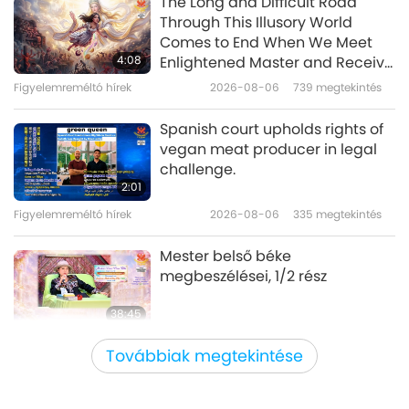
The Long and Difficult Road
át
Through This Illusory World
An Evening Celebration in Honor
Comes to End When We Meet
of the Birthday of Shakyamuni
4:08
Enlightened Master and Receive
Buddha (vegan), Part 1 of 6
Initiation
Figyelemreméltó hírek
2026-08-06
739
megtekintés
32:27
Utazás esztétikus birodalmakon
2026-01-06
3942
megtekintés
Spanish court upholds rights of
át
vegan meat producer in legal
Ringing in the New Year with
challenge.
Golden Age Children
2:01
Figyelemreméltó hírek
2026-08-06
335
megtekintés
18:07
Utazás esztétikus birodalmakon át
2017-12-31
8774
megtekintés
Mester belső béke
megbeszélései, 1/2 rész
38:45
Mester és tanítványok között
2026-08-06
845
megtekintés
Továbbiak megtekintése
MAPA’s Question to Master, Part
1 of 2, August 3, 2026