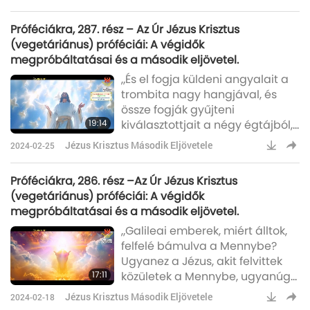
levegőben találkozzunk az Úrral,
és így mindig az Úrral leszünk.”
Próféciákra, 287. rész – Az Úr Jézus Krisztus
(vegetáriánus) próféciái: A végidők
megpróbáltatásai és a második eljövetel.
„És el fogja küldeni angyalait a
trombita nagy hangjával, és
össze fogják gyűjteni
19:14
kiválasztottjait a négy égtájból,
a Menny egyik végétől a
Jézus Krisztus Második Eljövetele
2024-02-25
másikig.”
Próféciákra, 286. rész –Az Úr Jézus Krisztus
(vegetáriánus) próféciái: A végidők
megpróbáltatásai és a második eljövetel.
„Galileai emberek, miért álltok,
felfelé bámulva a Mennybe?
Ugyanez a Jézus, akit felvittek
17:11
közületek a Mennybe, ugyanúgy
fog jönni, ahogy láttátok Őt a
Jézus Krisztus Második Eljövetele
2024-02-18
Mennybe menni.”