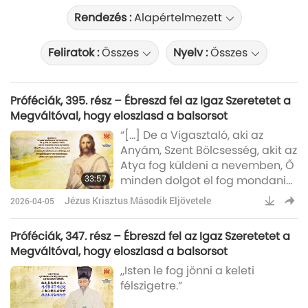
Rendezés :
Alapértelmezett
Feliratok :
Összes
Nyelv :
Összes
Próféciák, 395. rész – Ébreszd fel az Igaz Szeretetet a
Megváltóval, hogy eloszlasd a balsorsot
“[…] De a Vigasztaló, aki az
Anyám, Szent Bölcsesség, akit az
Atya fog küldeni a nevemben, Ő
33:57
minden dolgot el fog mondani
nektek, és emlékeztetni fog
Jézus Krisztus Második Eljövetele
2026-04-05
mindenre, amit csak mondtam
nektek.” Réges-régen, egy távoli
Próféciák, 347. rész – Ébreszd fel az Igaz Szeretetet a
messzi helyen, Eljött Isten Fia,
Megváltóval, hogy eloszlasd a balsorsot
hogy felkínálja nekünk
„Isten le fog jönni a keleti
Kegyelmét. Szenvedett értünk a
félszigetre.”
Gecsemáné-kertben, Majd újra
a kereszten, a Kálvárián.A végső