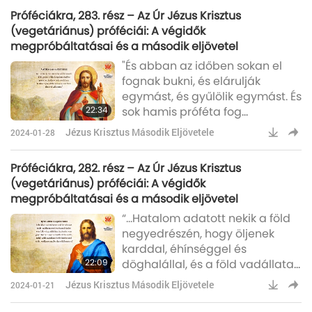
állnak majd elő, nagy jeleket és
Próféciákra, 283. rész – Az Úr Jézus Krisztus
csodákat tesznek, hogy
(vegetáriánus) próféciái: A végidők
megtévesszék - ha lehet - még
megpróbáltatásai és a második eljövetel
a választottakat is."
"És abban az időben sokan el
fognak bukni, és elárulják
egymást, és gyűlölik egymást. És
22:34
sok hamis próféta fog
felemelkedni, és sok embert
Jézus Krisztus Második Eljövetele
2024-01-28
félrevezetnek. És mivel a
törvénytelenség növekszik, a
Próféciákra, 282. rész – Az Úr Jézus Krisztus
legtöbb ember szeretete kihűl.
(vegetáriánus) próféciái: A végidők
De aki mindvégig kitart, az
megpróbáltatásai és a második eljövetel
üdvözül. Az országnak ezt az
“…Hatalom adatott nekik a föld
evangéliumát az egész világon
negyedrészén, hogy öljenek
hirdetik majd, bizonyságul
karddal, éhínséggel és
minden nemzetnek, és akkor
22:09
döghalállal, és a föld vadállatai
eljön a vég."
által.”
Jézus Krisztus Második Eljövetele
2024-01-21