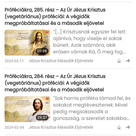
Próféciákra, 285. rész – Az Úr Jézus Krisztus
(vegetáriánus) próféciái: A végidők
megpróbáltatásai és a második eljövetel
“[…] Krisztusnak egyszer fel lett
ajánlva, hogy viselje el sokak
bűneit. Azok számára, akik
26:28
erősen várnak Rá, Ő meg fog
jelenni egy második
Jézus Krisztus Második Eljövetele
2024-02-11
alkalommal, a bűnön kívül, a
megváltásért.”
Próféciákra, 284. rész – Az Úr Jézus Krisztus
(vegetáriánus) próféciái: A végidők
megpróbáltatásai és a második eljövetel
"Sok hamis próféta támad fel, és
sokakat megtévesztenek. Mivel
pedig megsokasodik a
29:37
gonoszság, a szeretet sokakban
meghidegül." "Mert hamis
Jézus Krisztus Második Eljövetele
2024-02-04
krisztusok és hamis próféták