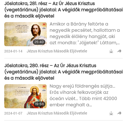
Jóslatokra, 281. rész – Az Úr Jézus Krisztus
(vegetáriánus) jóslatai: A végidők megpróbáltatásai
és a második eljövetel
Amikor a Bárány feltörte a
negyedik pecsétet, hallottam a
negyedik élőlény hangját, aki
25:40
azt mondta: "Jöjjetek!" Láttam,
és íme, egy hamuszínű ló, és
Jézus Krisztus Második Eljövetele
2024-01-14
annak, aki rajta ült, a neve Halál
volt; És Hádész követte őt.
Jóslatokra, 280. rész – Az Úr Jézus Krisztus
Hatalom adatott nekik a Föld
(vegetáriánus) jóslatai: A végidők megpróbáltatásai
egynegyede fölött, hogy
és a második eljövetel
karddal, éhséggel, döghalállal
Nagy erejű földrengés sújtja…
és a Föld vadállataival öljenek.
Erős viharok felkavarják az
óceán vizét… Több mint 42000
19:58
ember meghalt a
földrengésekben
Jézus Krisztus Második Eljövetele
2024-01-07
Törökországban és Szíriában…
Jézus Krisztus úgy írja le ezeket,