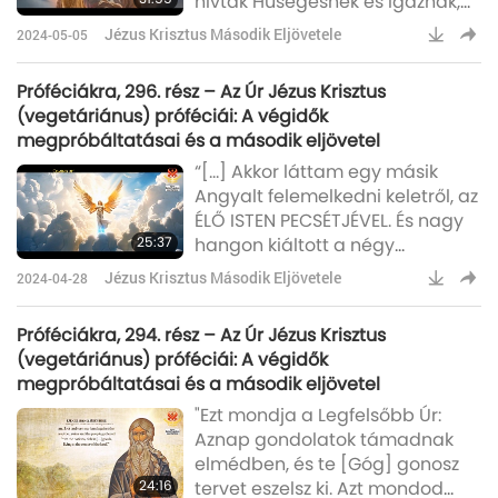
hívták Hűségesnek és Igaznak,
és igazságban ítél és hadakozik.
Jézus Krisztus Második Eljövetele
2024-05-05
Szemei olyanok voltak, mint a
tűz lángja, és a fején sok korona
Próféciákra, 296. rész – Az Úr Jézus Krisztus
volt. Olyan név volt ráírva,
(vegetáriánus) próféciái: A végidők
amelyet senki sem ismert, csak
megpróbáltatásai és a második eljövetel
Ő maga. És az Ő köntösére és
“[…] Akkor láttam egy másik
combjára egy név van írva:
Angyalt felemelkedni keletről, az
KIRÁLYOK KIRÁLYA ÉS URAK URA."
ÉLŐ ISTEN PECSÉTJÉVEL. És nagy
25:37
hangon kiáltott a négy
angyalnak, akiknek megadatott,
Jézus Krisztus Második Eljövetele
2024-04-28
hogy ártsanak a földnek és a
tengernek, mondván, ’Ne
Próféciákra, 294. rész – Az Úr Jézus Krisztus
ártsatok a földnek, a tengernek,
(vegetáriánus) próféciái: A végidők
vagy a fáknak, amíg pecséttel
megpróbáltatásai és a második eljövetel
meg nem jelöltük Istenünk
"Ezt mondja a Legfelsőbb Úr:
szolgáit a homlokukon’. És
Aznap gondolatok támadnak
hallottam a számát azoknak,
elmédben, és te [Góg] gonosz
akik meg lettek pecsételve.”
24:16
tervet eszelsz ki. Azt mondod