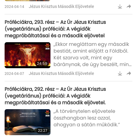
majd: ‘Megtámadom a falakkal
Jézus Krisztus Második Eljövetele
2024-04-14
nem rendelkező falvak országát;
megtámadok egy békés és
Próféciákra, 293. rész – Az Úr Jézus Krisztus
gyanútlan népet - mindannyian
(vegetáriánus) próféciái: A végidők
falak, kapuk és rácsok nélkül
megpróbáltatásai és a második eljövetel
élnek. Rabolni és fosztogatni
„Ekkor megláttam egy második
fogok, és kezemet a letelepített
bestiát, amint előjött a Földből.
romok és a nemzetekből
Két szarva volt, mint egy
összegyűjtött, javakban [...]
24:59
báránynak, de úgy beszélt, mint
gazdag, az ország közepén
egy sárkány.”
Jézus Krisztus Második Eljövetele
2024-04-07
Próféciákra, 292. rész – Az Úr Jézus Krisztus
(vegetáriánus) próféciái: A végidők
megpróbáltatásai és a második eljövetel.
„A törvénytelen eljövetele
összhangban lesz azzal,
ahogyan a sátán működik.”
22:27