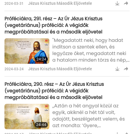
Jézus Krisztus Második Eljövetele
2024-03-31
Próféciákra, 291. rész – Az Úr Jézus Krisztus
(vegetáriánus) próféciái: A végidők
megpróbáltatásai és a második eljövetel
"Megadatott neki, hogy hadat
indítson a szentek ellen, és
legyőzze őket, megadatott neki
24:24
a hatalom minden törzs és nép,
minden nyelv és nemzet felett:
Jézus Krisztus Második Eljövetele
2024-03-24
hogy imádja őt mindenki, aki a
földön lakik, akinek neve nincs
Próféciákra, 290. rész – Az Úr Jézus Krisztus
beírva a megöletett Bárány
(vegetáriánus) próféciái: A végidők
életkönyvébe a világ kezdete
megpróbáltatásai és a második eljövetel
óta."
„Aztán a hét angyal közül az
egyik, akiknél a hét tál volt,
odajött, beszélgetett velem, és
24:44
azt mondta: ’Gyere,
megmutatom a nagy szajha