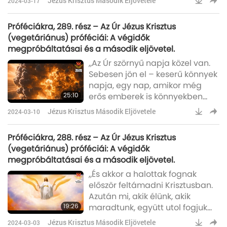
Jézus Krisztus Második Eljövetele
2024-03-17
ítéletét, aki sok vízen ül, akivel a
Föld királyai paráználkodtak, és
Próféciákra, 289. rész – Az Úr Jézus Krisztus
a Föld lakói lerészegedtek
(vegetáriánus) próféciái: A végidők
paráználkodásának borától.’”
megpróbáltatásai és a második eljövetel.
„Az Úr szörnyű napja közel van.
Sebesen jön el – keserű könnyek
napja, egy nap, amikor még
25:10
erős emberek is könnyekben
törnek ki. Olyan nap lesz, amikor
Jézus Krisztus Második Eljövetele
2024-03-10
az Úr haragja kiáramlik –
szörnyű gyötrelem és kín napja,
Próféciákra, 288. rész – Az Úr Jézus Krisztus
rom és pusztulás napja,
(vegetáriánus) próféciái: A végidők
sötétség és homály napja,
megpróbáltatásai és a második eljövetel.
felhők és feketeség napja.”
„És akkor a halottak fognak
először feltámadni Krisztusban.
Azután mi, akik élünk, akik
19:26
maradtunk, együtt utol fogjuk
érni őket a felhőkben, hogy a
Jézus Krisztus Második Eljövetele
2024-03-03