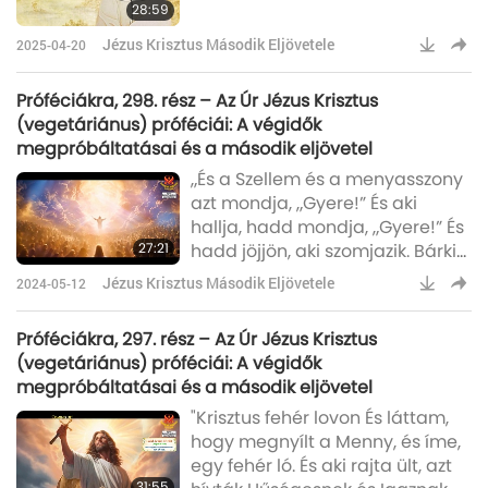
28:59
ár
Jézus Krisztus Második Eljövetele
2025-04-20
Próféciákra, 298. rész – Az Úr Jézus Krisztus
(vegetáriánus) próféciái: A végidők
megpróbáltatásai és a második eljövetel
„És a Szellem és a menyasszony
azt mondja, „Gyere!” És aki
hallja, hadd mondja, „Gyere!” És
27:21
hadd jöjjön, aki szomjazik. Bárki
vágyik rá, hadd vegye el az élet
Jézus Krisztus Második Eljövetele
2024-05-12
vizét szabadon.”
Próféciákra, 297. rész – Az Úr Jézus Krisztus
(vegetáriánus) próféciái: A végidők
megpróbáltatásai és a második eljövetel
"Krisztus fehér lovon És láttam,
hogy megnyílt a Menny, és íme,
egy fehér ló. És aki rajta ült, azt
31:55