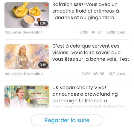
Rafraîchissez-vous avec un
smoothie froid et crémeux à
Nouvelles d'exception
l’ananas et au gingembre.
1:36
10
30:34
Nouvelles d'exception
2026-06-07
2928
Vues
Nouvelles d'exception
2019-05-10
4942
Vues
C’est à cela que servent ces
visions : vous faire savoir que
Nouvelles d'exception
vous êtes sur la bonne voie. Il est
3:19
11
28:11
Nouvelles d'exception
2026-06-06
3121
Vues
Nouvelles d'exception
2019-05-11
5625
Vues
UK vegan charity Viva!
announces a crowdfunding
Nouvelles d'exception
campaign to finance a
0:27
documentary called “What Do
12
You Really Know About Dairy?”
31:36
Nouvelles d'exception
2026-06-06
2934
Vues
Regarder la suite
challenging the false narratives
Nouvelles d'exception
2019-05-12
5504
Vues
of the dairy sector: Bravo.
Actualité humanitaire de
Godlove!