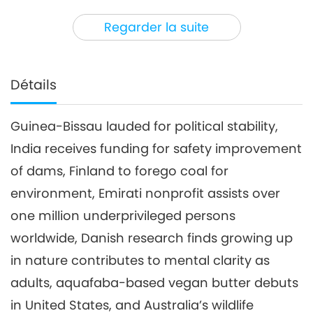
3
28:21
Regarder la suite
Nouvelles d'exception
2019-05-03
5061
Vues
Nouvelles d'exception
Détails
4
29:23
Guinea-Bissau lauded for political stability,
Nouvelles d'exception
2019-05-04
4924
Vues
India receives funding for safety improvement
Nouvelles d'exception
of dams, Finland to forego coal for
environment, Emirati nonprofit assists over
5
one million underprivileged persons
29:32
Nouvelles d'exception
2019-05-05
4935
Vues
worldwide, Danish research finds growing up
in nature contributes to mental clarity as
Nouvelles d'exception
adults, aquafaba-based vegan butter debuts
6
in United States, and Australia’s wildlife
27:07