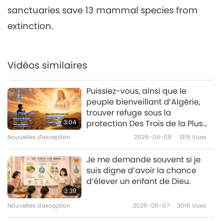
sanctuaries save 13 mammal species from
Nouvelles d'exception
2019-05-06
5083
Vues
extinction.
Nouvelles d'exception
7
Vidéos similaires
30:20
Nouvelles d'exception
2019-05-07
5310
Vues
Puissiez-vous, ainsi que le
peuple bienveillant d’Algérie,
Nouvelles d'exception
trouver refuge sous la
3:04
protection Des Trois de la Plus
8
Haute Puissance !
27:03
Nouvelles d'exception
2026-06-08
3116
Vues
Nouvelles d'exception
2019-05-08
4890
Vues
Je me demande souvent si je
suis digne d’avoir la chance
Nouvelles d'exception
d’élever un enfant de Dieu.
3:39
9
42:11
Nouvelles d'exception
2026-06-07
3016
Vues
Nouvelles d'exception
2019-05-09
1223
Vues