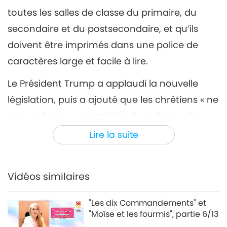
toutes les salles de classe du primaire, du
secondaire et du postsecondaire, et qu’ils
doivent être imprimés dans une police de
caractères large et facile à lire.
Le Président Trump a applaudi la nouvelle
législation, puis a ajouté que les chrétiens « ne
peuvent pas se permettre de rester sur la
touche » lors de l’élection présidentielle de
Lire la suite
2024 et les a encouragés à aller voter. Son
Excellence Donald Trump est lauréat d’un
Vidéos similaires
Shining World Peace Leader Award et d’un
Shining World Leadership Award pour la
"Les dix Commandements" et
Compassion.
"Moïse et les fourmis", partie 6/13