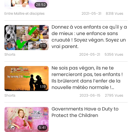
Merci, Votre Excellence Donald Trump, et nos
28:52
éloges à la Louisiane d’aider les jeunes
Entre Maître et disciples
2021-05-31
8318
Vues
citoyens à apprendre les sages paroles des
Donnez à vos enfants ce qu'il y a
Dix Commandements. Dans les bénédictions
de mieux : une enfance sans
cruauté ! Soyez végan. Soyez un
du Ciel, puissent les Enseignements de Dieu
1:13
vrai parent.
être compris par tous les enfants, alors que
Shorts
2024-05-21
5356
Vues
nous inculquons des vertus morales à toutes
Ne sois pas végan, ils ne te
les générations futures.
remercieront pas, tes enfants !
Ils brûleront dans l’enfer de la
1:19
nouvelle météo normale !
Sauve-les maintenant, en
Shorts
2023-06-15
2795
Vues
devenant Végan...
Governments Have a Duty to
Protect the Children
5:41