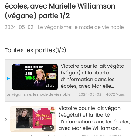
écoles, avec Marielle Williamson
(végane) partie 1/2
2024-05-02
Le véganisme: le mode de vie noble
Toutes les parties
(1/2)
Victoire pour le lait végétal
(végan) et la liberté
d’information dans les
21:56
écoles, avec Marielle
Williamson (végane) partie
Le véganisme: le mode de vie noble
2024-05-02
4072
Vues
1/2
Victoire pour le lait végan
(végétal) et la liberté
2
d’information dans les écoles,
21:45
avec Marielle Williamson
(végane) partie 2/2