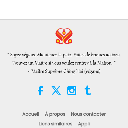
Nouvelles d'exception
38:07
Nouvelles d'exception
2026-08-05
269
Vues
L’éthique islamique concernant
l’eau : extraits des Hadiths,
partie 1/2
“ Soyez végans. Maintenez la paix. Faites de bonnes actions.
22:27
Trouvez un Maître si vous voulez rentrer à la Maison. ”
Paroles de sagesse
2026-08-05
270
Vues
~ Maître Suprême Ching Hai (végane)
Au-delà du calcium : les
habitudes quotidiennes qui
façonnent vos os
21:56
Un mode de vie sain
2026-08-05
308
Vues
Accueil
À propos
Nous contacter
La Lune : notre brillante
Liens similaires
Appli
compagne Céleste, partie 2/2