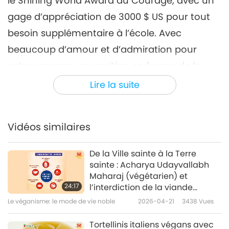
le Shining World Award du Courage, avec un
gage d’appréciation de 3000 $ US pour tout
besoin supplémentaire à l’école. Avec
beaucoup d’amour et d’admiration pour
votre courageuse position en faveur de la
justice et d’un mode de vie sain et juste ;
Lire la suite
Puisse la Providence vous protéger vous et
tous les jeunes du système empoisonné des
Vidéos similaires
aliments nocifs ! »
De la Ville sainte à la Terre
sainte : Acharya Udayvallabh
Maharaj (végétarien) et
24:17
l’interdiction de la viande
d’animaux-personnes à
Le véganisme: le mode de vie noble
2026-04-21
3438
Vues
Palitana, partie 1/2
Tortellinis italiens végans avec