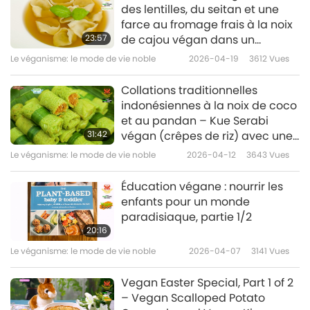
des lentilles, du seitan et une
farce au fromage frais à la noix
23:57
de cajou végan dans un
bouillon de légumes
Le véganisme: le mode de vie noble
2026-04-19
3612
Vues
Collations traditionnelles
indonésiennes à la noix de coco
et au pandan – Kue Serabi
31:42
végan (crêpes de riz) avec une
sauce au jacquier et au sucre
Le véganisme: le mode de vie noble
2026-04-12
3643
Vues
de palme et Kue Dadar Gulung
végan (crêpes roulées)
Éducation végane : nourrir les
enfants pour un monde
paradisiaque, partie 1/2
20:16
Le véganisme: le mode de vie noble
2026-04-07
3141
Vues
Vegan Easter Special, Part 1 of 2
– Vegan Scalloped Potato