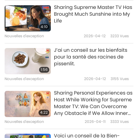
gens vers le monde physique ou
Sharing Supreme Master TV Has
les royaumes négatifs.
Nouvelles d'exception
Brought Much Sunshine into My
Life
10
4:10
49:07
Nouvelles d'exception
2026-04-12
3233
Vues
Nouvelles d'exception
2023-12-10
3583
Vues
J’ai un conseil sur les bienfaits
Nouvelles d'exception
pour la santé des racines de
pissenlit.
11
1:56
42:03
Nouvelles d'exception
2026-04-12
3155
Vues
Nouvelles d'exception
2023-12-11
3443
Vues
Sharing Personal Experiences as
Nouvelles d'exception
Host While Working for Supreme
Master TV: We Can Overcome
12
4:22
Any Obstacle if We Allow Inner
36:44
Master, Not Our Ego, to Lead
Nouvelles d'exception
2026-04-11
3333
Vues
Way Forward
Nouvelles d'exception
2023-12-12
2667
Vues
Voici un conseil de la Bien-