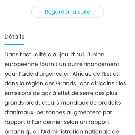
3
45:59
Regarder la suite
Nouvelles d'exception
2023-12-03
2809
Vues
Nouvelles d'exception
Détails
4
44:45
Dans l’actualité d’aujourd’hui, l’Union
Nouvelles d'exception
2023-12-04
2689
Vues
européenne fournit un autre financement
Nouvelles d'exception
pour l’aide d’urgence en Afrique de l’Est et
dans la région des Grands Lacs africains ; les
5
émissions de gaz à effet de serre des plus
40:25
Nouvelles d'exception
2023-12-05
2663
Vues
grands producteurs mondiaux de produits
d’animaux-personnes augmentent par
Nouvelles d'exception
rapport à l’an dernier selon un rapport
6
britannique ; l’Administration nationale de
41:38