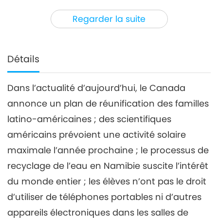
3
45:59
Regarder la suite
Nouvelles d'exception
2023-12-03
2809
Vues
Nouvelles d'exception
Détails
4
44:45
Dans l’actualité d’aujourd’hui, le Canada
Nouvelles d'exception
2023-12-04
2689
Vues
annonce un plan de réunification des familles
Nouvelles d'exception
latino-américaines ; des scientifiques
américains prévoient une activité solaire
5
maximale l’année prochaine ; le processus de
40:25
Nouvelles d'exception
2023-12-05
2664
Vues
recyclage de l’eau en Namibie suscite l’intérêt
du monde entier ; les élèves n’ont pas le droit
Nouvelles d'exception
d’utiliser de téléphones portables ni d’autres
6
appareils électroniques dans les salles de
41:38