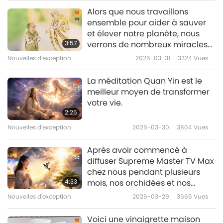
Most Powerful Daily Prayer
Alors que nous travaillons
Nouvelles d'exception
ensemble pour aider à sauver
et élever notre planète, nous
10
3:57
verrons de nombreux miracles
49:07
et bénédictions se produire.
Nouvelles d'exception
2026-03-31
3324
Vues
Nouvelles d'exception
2023-12-10
3585
Vues
La méditation Quan Yin est le
Nouvelles d'exception
meilleur moyen de transformer
votre vie.
11
2:25
42:03
Nouvelles d'exception
2026-03-30
3804
Vues
Nouvelles d'exception
2023-12-11
3443
Vues
Après avoir commencé à
Nouvelles d'exception
diffuser Supreme Master TV Max
chez nous pendant plusieurs
12
4:33
mois, nos orchidées et nos
36:44
hoyas qui étaient plantés
Nouvelles d'exception
2026-03-29
3665
Vues
depuis des années mais
Nouvelles d'exception
2023-12-12
2668
Vues
n’avaient jamais fleuri, se sont
Voici une vinaigrette maison