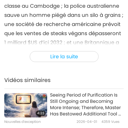
classe au Cambodge ; la police australienne
Nouvelles d'exception
2023-12-06
2777
Vues
sauve un homme piégé dans un silo à grains ;
Nouvelles d'exception
une société de recherche américaine prévoit
7
que les ventes de steaks végans dépasseront
44:35
1 milliard $US d’ici 2032 ; et une Britannique a
Nouvelles d'exception
2023-12-07
2729
Vues
reçu le prix International Animal Action Award
Lire la suite
Nouvelles d'exception
pour s’être occupée de phoques-personnes
dans son garage-hôpital.
8
47:09
Vidéos similaires
Nouvelles d'exception
2023-12-08
2657
Vues
Seeing Period of Purification Is
Nouvelles d'exception
Still Ongoing and Becoming
More Intense; Therefore, Master
9
4:23
Has Bestowed Additional Tool —
45:16
One That Carries Both Visual
Nouvelles d'exception
2026-04-01
4359
Vues
Image and Sound of Master’s
Nouvelles d'exception
2023-12-09
2759
Vues