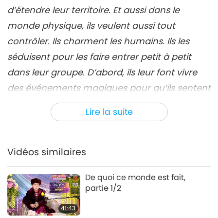
d’étendre leur territoire. Et aussi dans le
monde physique, ils veulent aussi tout
contrôler. Ils charment les humains. Ils les
séduisent pour les faire entrer petit à petit
dans leur groupe. D’abord, ils leur font vivre
des événements magiques pour qu’ils sentent
que : « Oh, c’est bien, c’est bien. Ce que je
Lire la suite
veux, je l’obtiens. »
Salutations. Que Dieu bénisse tout le monde,
Vidéos similaires
tous les enfants bien-aimés de Dieu. [Je] prie
pour que vous alliez tous bien. Dieu merci,
De quoi ce monde est fait,
partie 1/2
nous sommes toujours ici et avons tout ce
dont nous avons besoin, même si certains ne
41:43