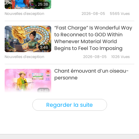
méditez pour qu’elle dure,
25:38
partie 1/2
Nouvelles d'exception
2026-08-05
5565
Vues
37:09
Entre Maître et disciples
2026-07-02
4528
Vues
“Fast Charge” Is Wonderful Way
to Reconnect to GOD Within
Comment élargir davantage la
Whenever Material World
bulle du karma de la paix, partie
3:46
Begins to Feel Too Imposing
1/6
Nouvelles d'exception
2026-08-05
1026
Vues
37:06
Entre Maître et disciples
2026-06-26
5509
Vues
Chant émouvant d’un oiseau-
personne
42:41
Entre Maître et disciples
2026-08-05
798
Vues
Regarder la suite
It Is Joy to Hear That GOD’s
Disciple’s Kind Actions and
Loving Demeanor Were
4:31
Appreciated by School