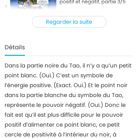
positif et négatif, partie 3/5
3
34:57
Regarder la suite
Entre Maître et disciples
2022-07-18
5684
Vues
L'enchevêtrement du pouvoir
positif et négatif, partie 4/5
Détails
4
31:38
Dans la partie noire du Tao, il n’y a qu’un petit
Entre Maître et disciples
2022-07-19
5675
Vues
point blanc. (Oui.) C’est un symbole de
L'enchevêtrement du pouvoir
l’énergie positive. (Exact. Oui.) Et le point noir
positif et négatif, partie 5/5
5
dans la partie blanche du symbole du Tao,
31:56
représente le pouvoir négatif. (Oui.) Donc le
Entre Maître et disciples
2022-07-20
5538
Vues
fait est qu’il est plus difficile pour le pouvoir
positif d’alimenter ce point blanc, ce petit
cercle de positivité à l’intérieur du noir, à