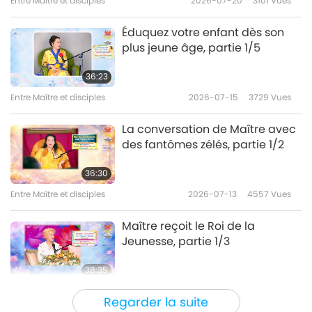
Entre Maître et disciples
2026-07-20
3101
Vues
Éduquez votre enfant dès son
plus jeune âge, partie 1/5
36:23
Entre Maître et disciples
2026-07-15
3729
Vues
La conversation de Maître avec
des fantômes zélés, partie 1/2
36:30
Entre Maître et disciples
2026-07-13
4557
Vues
Maître reçoit le Roi de la
Jeunesse, partie 1/3
38:35
Entre Maître et disciples
2026-07-10
4270
Vues
Regarder la suite