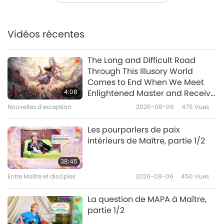
L’état actuel de notre planète
dans le grand plan spirituel,
partie 1/4
Vidéos récentes
35:39
Entre Maître et disciples
2026-07-06
4838
Vues
The Long and Difficult Road
Through This Illusory World
Instructions de MAPA pour une
Comes to End When We Meet
arrivée en douceur d’un Monde
4:08
Enlightened Master and Receive
de Paix
Initiation
Nouvelles d'exception
2026-08-06
475
Vues
43:41
Entre Maître et disciples
2026-07-05
3903
Vues
Les pourparlers de paix
intérieurs de Maître, partie 1/2
Comment mener une vie
paisible
38:45
Entre Maître et disciples
2026-08-06
450
Vues
35:57
Entre Maître et disciples
2026-07-04
3651
Vues
La question de MAPA à Maître,
partie 1/2
La paix mondiale est là :