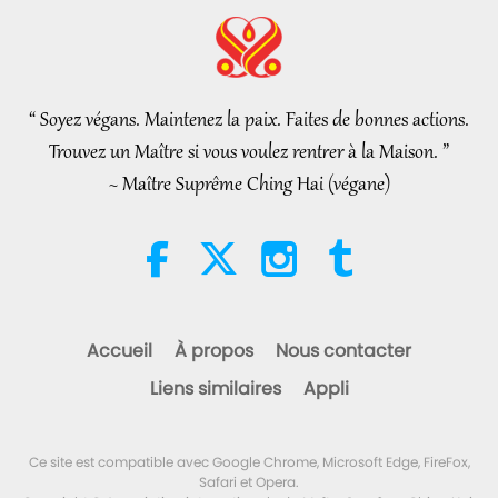
Community
Nouvelles d'exception
2026-08-04
1061
Vues
Nouvelles d'exception
“ Soyez végans. Maintenez la paix. Faites de bonnes actions.
32:52
Trouvez un Maître si vous voulez rentrer à la Maison. ”
Nouvelles d'exception
2026-08-04
342
Vues
~ Maître Suprême Ching Hai (végane)
Une analyse du plaisir : extraits
des œuvres de Pierre Gassendi
(végétarien), partie 2/2
19:31
Paroles de sagesse
2026-08-04
302
Vues
Accueil
À propos
Nous contacter
La légende du caïmitier partie
Liens similaires
Appli
2/2
36:01
Ce site est compatible avec Google Chrome, Microsoft Edge, FireFox,
Les traces culturelles de par le monde
2026-08-04
384
Vues
Safari et Opera.