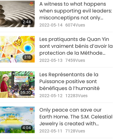
Nouvelles
A witness to what happens
d'exception
when supporting evil leaders:
misconceptipns not only
33:57
2:44
2023-01-28
2606
Vues
have bad effects on
2022-05-14
6074
Vues
individual merits but also
Nouvelles
lead oneself to hell
Les pratiquants de Quan Yin
d'exception
sont vraiment bénis d’avoir la
protection de la Méthode
34:47
3:18
2023-01-29
2499
Vues
Quan Yin en ces temps
2022-05-13
7459
Vues
incertains, étant donné qu’ils
Nouvelles
sont sincères et diligents.
Les Représentants de la
d'exception
Puissance positive sont
bénéfiques à l’humanité
35:21
55:30
2023-01-30
2715
Vues
2022-05-12
12283
Vues
Nouvelles
Only peace can save our
d'exception
Earth Home. The S.M. Celestial
Jewelry is created with
36:08
4:04
2023-01-31
2608
Vues
Master’s Love to help the
2022-05-11
7128
Vues
wearer.