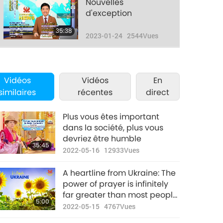
Nouvelles
d'exception
35:38
2023-01-24
2544
Vues
Nouvelles
d'exception
Vidéos
Vidéos
En
35:05
similaires
récentes
direct
2023-01-25
2578
Vues
Nouvelles
Plus vous êtes important
d'exception
dans la société, plus vous
devriez être humble
35:44
35:45
2023-01-26
2610
Vues
2022-05-16
12933
Vues
Nouvelles
A heartline from Ukraine: The
d'exception
power of prayer is infinitely
far greater than most people
37:13
5:00
2023-01-27
2587
Vues
realize and can produce
2022-05-15
4767
Vues
miracles!