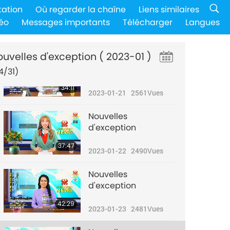
Nouvelles
tation
Où regarder la chaîne
Liens similaires
d'exception
éo
Messages importants
Télécharger
Langues
35:39
2023-01-20
2693
Vues
ouvelles d'exception
( 2023-01 )
Nouvelles
d'exception
4/31)
34:11
2023-01-21
2561
Vues
Nouvelles
d'exception
37:47
2023-01-22
2490
Vues
Nouvelles
d'exception
42:29
2023-01-23
2481
Vues