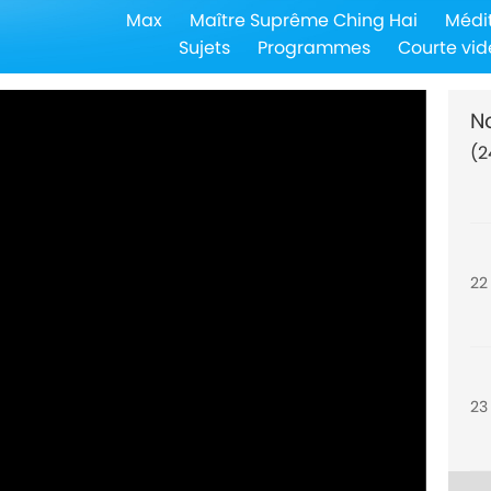
Max
Maître Suprême Ching Hai
Médi
20
Sujets
Programmes
Courte vid
N
(2
21
22
23