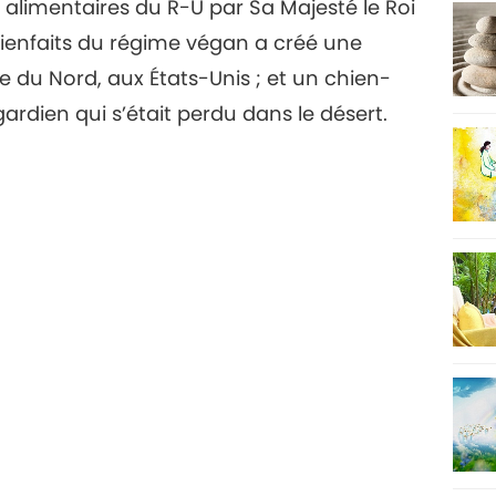
limentaires du R-U par Sa Majesté le Roi
s bienfaits du régime végan a créé une
28
e du Nord, aux États-Unis ; et un chien-
rdien qui s’était perdu dans le désert.
29
30
31