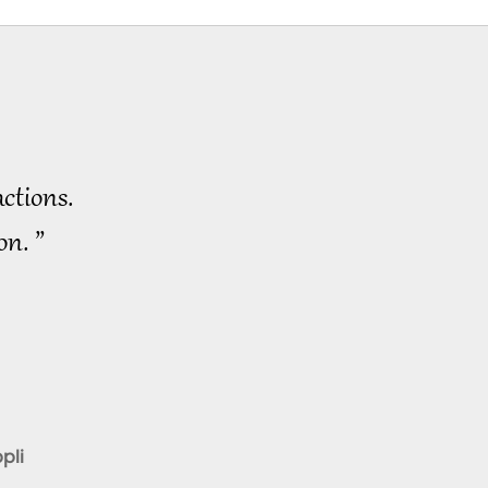
ctions.
on. ”
pli