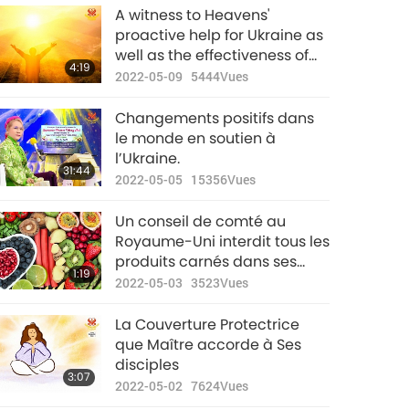
A witness to Heavens'
proactive help for Ukraine as
well as the effectiveness of
4:19
prayers
2022-05-09
5444
Vues
Changements positifs dans
le monde en soutien à
l’Ukraine.
31:44
2022-05-05
15356
Vues
Un conseil de comté au
Royaume-Uni interdit tous les
produits carnés dans ses
1:19
événements de restauration
2022-05-03
3523
Vues
La Couverture Protectrice
que Maître accorde à Ses
disciples
3:07
2022-05-02
7624
Vues