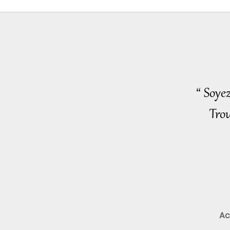
“ Soye
Trou
Ac