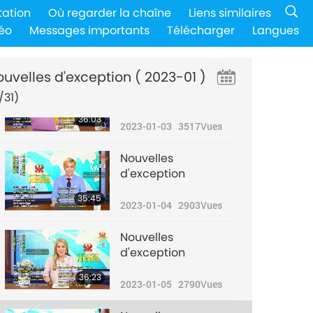
Nouvelles
tation
Où regarder la chaîne
Liens similaires
d'exception
éo
Messages importants
Télécharger
Langues
34:51
2023-01-02
2672
Vues
ouvelles d'exception
( 2023-01 )
Nouvelles
d'exception
/31)
36:03
2023-01-03
3517
Vues
Nouvelles
d'exception
35:45
2023-01-04
2903
Vues
Nouvelles
d'exception
36:23
2023-01-05
2790
Vues