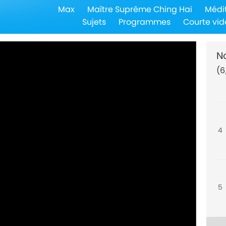
Max
Maître Suprême Ching Hai
Médi
2
Sujets
Programmes
Courte vid
N
(6
3
4
5