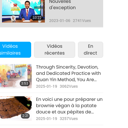
Nouvelles
d'exception
33:22
2023-01-06
2741
Vues
Nouvelles
d'exception
Vidéos
Vidéos
En
33:41
similaires
récentes
direct
2023-01-07
2740
Vues
Nouvelles
Through Sincerity, Devotion,
d'exception
and Dedicated Practice with
Quan Yin Method, You Are
35:38
3:53
2023-01-08
2653
Vues
Able to Follow Divine
2025-01-19
3062
Vues
Guidance and Have Become
Nouvelles
Accustomed to Experiencing
En voici une pour préparer un
d'exception
Many Miracles
brownie végan à la patate
douce et aux pépites de
32:55
2:21
2023-01-09
2665
Vues
chocolat au tahini.
2025-01-19
3257
Vues