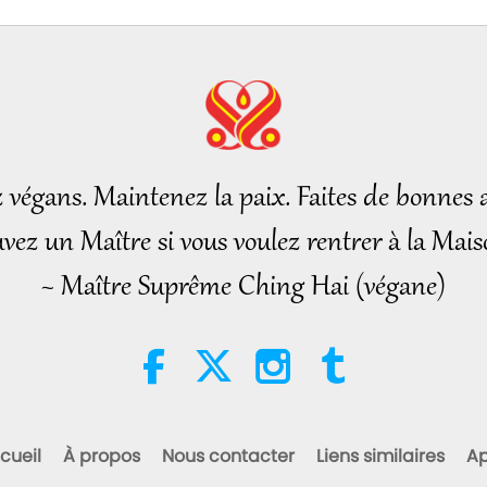
18
19
z végans. Maintenez la paix. Faites de bonnes a
vez un Maître si vous voulez rentrer à la Mais
~ Maître Suprême Ching Hai (végane)
20
21
cueil
À propos
Nous contacter
Liens similaires
Ap