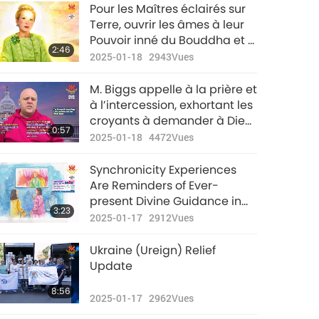
Nouvelles
Pour les Maîtres éclairés sur
d'exception
Terre, ouvrir les âmes à leur
Pouvoir inné du Bouddha et à
34:31
2:46
2023-01-10
2705
Vues
leur Maître intérieur est la
2025-01-18
2943
Vues
récompense ultime.
Nouvelles
M. Biggs appelle à la prière et
d'exception
à l’intercession, exhortant les
croyants à demander à Dieu
35:20
0:57
2023-01-11
2828
Vues
de protéger les grandes
2025-01-18
4472
Vues
villes, les lieux clés et les
Nouvelles
propriétés du Président
Synchronicity Experiences
d'exception
Trump.
Are Reminders of Ever-
present Divine Guidance in
35:41
3:23
2023-01-12
2720
Vues
Our Lives
2025-01-17
2912
Vues
Nouvelles
Ukraine (Ureign) Relief
d'exception
Update
35:16
8:56
2023-01-13
2576
Vues
2025-01-17
2962
Vues