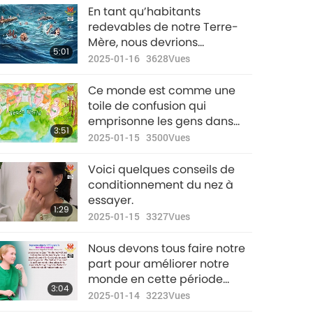
Nouvelles
En tant qu’habitants
d'exception
redevables de notre Terre-
Mère, nous devrions
34:46
5:01
2023-01-14
2743
Vues
préserver ce qui nous a été
2025-01-16
3628
Vues
donné, et non pas inviter à la
Nouvelles
catastrophe.
Ce monde est comme une
d'exception
toile de confusion qui
emprisonne les gens dans
35:24
3:51
2023-01-15
2604
Vues
leur esprit, toujours en quête
2025-01-15
3500
Vues
d’un accomplissement qui
Nouvelles
n’existe pas. Seuls des yeux
Voici quelques conseils de
d'exception
d’enfant peuvent voir la
conditionnement du nez à
vérité à travers toutes les
essayer.
34:36
1:29
incertitudes.
2023-01-16
2737
Vues
2025-01-15
3327
Vues
Nouvelles
Nous devons tous faire notre
d'exception
part pour améliorer notre
monde en cette période
34:28
3:04
2023-01-17
2597
Vues
critique, surtout via Supreme
2025-01-14
3223
Vues
Master TV, avec l’aide de la