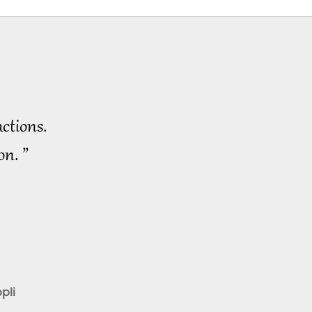
Nouvelles
haute technologie moderne.
d'exception
34:37
2023-01-18
2642
Vues
Nouvelles
d'exception
ctions.
32:59
2023-01-19
2803
Vues
on. ”
Nouvelles
d'exception
35:39
2023-01-20
2685
Vues
Nouvelles
d'exception
34:11
pli
2023-01-21
2558
Vues