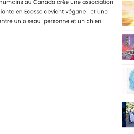
res humains au Canada crée une association
diante en Écosse devient végane ; et une
10
entre un oiseau-personne et un chien-
11
12
13