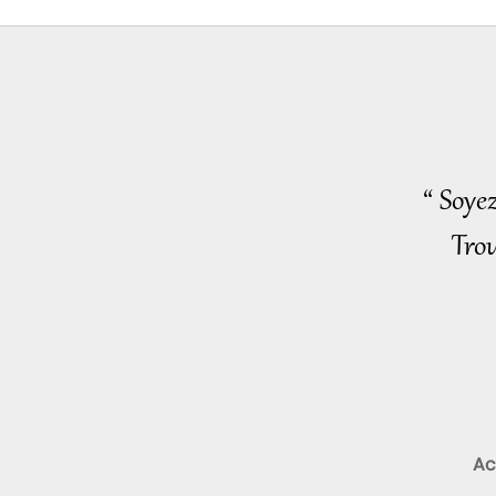
“ Soye
Trou
Ac