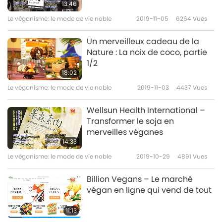
13:46
Le véganisme: le mode de vie noble
2019-11-05
6264
Vues
Un merveilleux cadeau de la
Nature : La noix de coco, partie
1/2
18:02
Le véganisme: le mode de vie noble
2019-11-03
4437
Vues
Wellsun Health International –
Transformer le soja en
merveilles véganes
14:33
Le véganisme: le mode de vie noble
2019-10-29
4891
Vues
Billion Vegans – Le marché
végan en ligne qui vend de tout
11:13