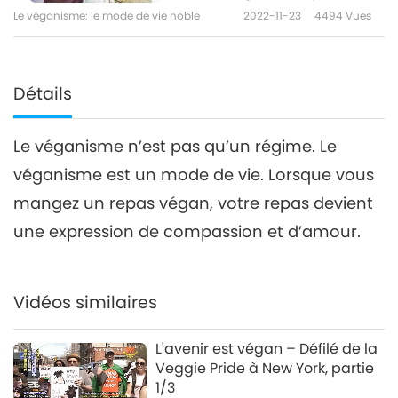
2/2
Le véganisme: le mode de vie noble
2022-11-23
4494
Vues
Détails
Le véganisme n’est pas qu’un régime. Le
véganisme est un mode de vie. Lorsque vous
mangez un repas végan, votre repas devient
une expression de compassion et d’amour.
Vidéos similaires
L'avenir est végan – Défilé de la
Veggie Pride à New York, partie
1/3