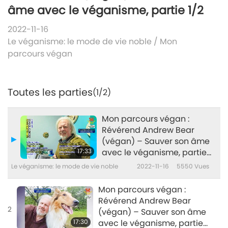
âme avec le véganisme, partie 1/2
2022-11-16
Le véganisme: le mode de vie noble
/
Mon
parcours végan
Toutes les parties
(1/2)
Mon parcours végan :
Révérend Andrew Bear
(végan) – Sauver son âme
17:33
avec le véganisme, partie
1/2
Le véganisme: le mode de vie noble
2022-11-16
5550
Vues
Mon parcours végan :
Révérend Andrew Bear
2
(végan) – Sauver son âme
17:30
avec le véganisme, partie