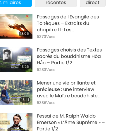
similaires
récentes
direct
Passages de l'Evangile des
Toltèques – Extraits du
chapitre 11 : Les
13:06
enseignements – Partie 1/2
5373
Vues
Passages choisis des Textes
sacrés du bouddhisme Hòa
Hảo – Partie 1/2
13:25
5283
Vues
Mener une vie brillante et
précieuse : une interview
avec le Maître bouddhiste
13:41
aux nombreux talents Keiku
5386
Vues
Sahashi – Partie 1/2
l’essai de M. Ralph Waldo
Emerson « L’Âme Suprême » –
Partie 1/2