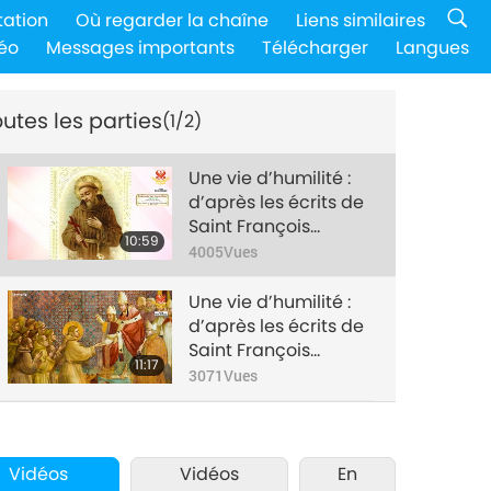
tation
Où regarder la chaîne
Liens similaires
éo
Messages importants
Télécharger
Langues
utes les parties
(1/2)
Une vie d’humilité :
d’après les écrits de
Saint François
10:59
d’Assise
4005
Vues
(végétarien), partie
1/2
Une vie d’humilité :
d’après les écrits de
Saint François
11:17
d’Assise
3071
Vues
(végétarien), partie
2/2
Vidéos
Vidéos
En