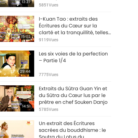
13:27
5851
Vues
I-Kuan Tao : extraits des
Écritures du Cœur sur la
clarté et la tranquillité, telles
15:02
qu’énoncées par le plus
9119
Vues
grand Seigneur Lao Tseu
Les six voies de la perfection
– Partie 1/4
29:44
7775
Vues
Extraits du Sûtra Guan Yin et
du Sûtra du Cœur lus par le
prêtre en chef Souken Danjo
14:51
5785
Vues
Un extrait des Écritures
sacrées du bouddhisme : le
Soutra du Lotus du