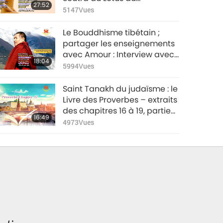
27:52
merveilleux Dharma, premier
5147
Vues
chapitre – Partie 1/3
Le Bouddhisme tibétain ;
partager les enseignements
avec Amour : Interview avec
18:04
le Révérend vénéré Acharya
5994
Vues
Sonam Dorje Rinpoché
Saint Tanakh du judaïsme : le
Livre des Proverbes – extraits
des chapitres 16 à 19, partie
16:49
1/2
4973
Vues