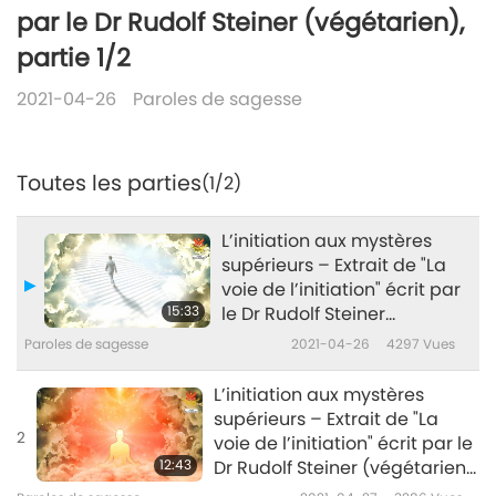
par le Dr Rudolf Steiner (végétarien),
partie 1/2
2021-04-26
Paroles de sagesse
Toutes les parties
(1/2)
L’initiation aux mystères
supérieurs – Extrait de "La
voie de l’initiation" écrit par
15:33
le Dr Rudolf Steiner
(végétarien), partie 1/2
Paroles de sagesse
2021-04-26
4297
Vues
L’initiation aux mystères
supérieurs – Extrait de "La
2
voie de l’initiation" écrit par le
12:43
Dr Rudolf Steiner (végétarien),
partie 2/2