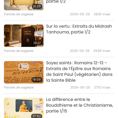
partie 1/2
21:29
Paroles de sagesse
2026-06-29
2825
Vues
Sur la vertu : Extraits du Midrash
Tanhouma, partie 1/2
20:17
Paroles de sagesse
2026-06-26
2599
Vues
Soyez saints : Romains 12-13 –
Extraits de l’Épître aux Romains
de Saint Paul (végétarien) dans
19:09
la Sainte Bible
Paroles de sagesse
2026-06-25
2753
Vues
La différence entre le
Bouddhisme et le Christianisme,
partie 1/15
37:52