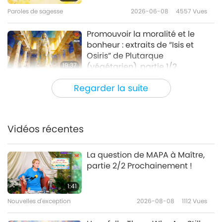
Paroles de sagesse
2026-06-08
4557
Vues
Promouvoir la moralité et le
bonheur : extraits de “Isis et
Osiris” de Plutarque
19:37
(végétarien), partie 1/2
Paroles de sagesse
2026-06-05
2805
Vues
Regarder la suite
Le Maître – d’après “Les lettres
de St. Jean Chrysostome” de
Saint Jean Chrysostome
Vidéos récentes
18:10
(végétarien), partie 1/2
Paroles de sagesse
2026-06-03
2829
Vues
La question de MAPA à Maître,
partie 2/2 Prochainement !
Cette vie illusoire : extraits de
l’ouvrage Taoïste “Le Livre de
1:41
Lieh-Tseu”, partie 1/2
Nouvelles d'exception
2026-08-08
1112
Vues
19:40
Paroles de sagesse
2026-06-01
3034
Vues