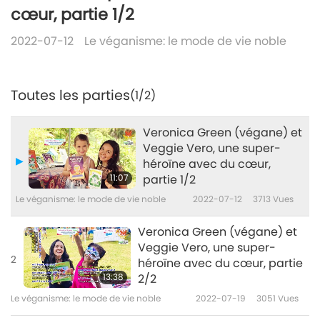
cœur, partie 1/2
2022-07-12
Le véganisme: le mode de vie noble
Toutes les parties
(1/2)
Veronica Green (végane) et
Veggie Vero, une super-
héroïne avec du cœur,
11:07
partie 1/2
Le véganisme: le mode de vie noble
2022-07-12
3713
Vues
Veronica Green (végane) et
Veggie Vero, une super-
2
héroïne avec du cœur, partie
13:38
2/2
Le véganisme: le mode de vie noble
2022-07-19
3051
Vues