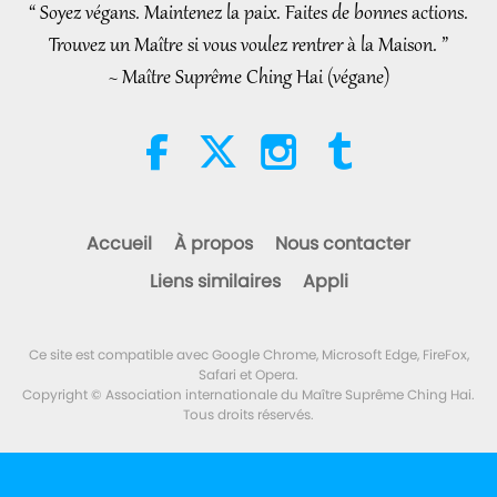
Part 2 of 2
“ Soyez végans. Maintenez la paix. Faites de bonnes actions.
4:58
Trouvez un Maître si vous voulez rentrer à la Maison. ”
Shorts
2026-08-08
270
Vues
~ Maître Suprême Ching Hai (végane)
Le pouvoir de l’Amour, partie 1/5
38:08
Entre Maître et disciples
2026-08-08
855
Vues
Accueil
À propos
Nous contacter
There Is No Need to Be Afraid of
Liens similaires
Appli
Negative Power When We Are
Using Supreme Master TV Max
4:25
Because Energy Generated
Ce site est compatible avec Google Chrome, Microsoft Edge, FireFox,
from It Is Far More Powerful than
Nouvelles d'exception
2026-08-07
1219
Vues
Safari et Opera.
Any Negative Entity
Copyright © Association internationale du Maître Suprême Ching Hai.
Tous droits réservés.
Nouvelles d'exception
34:52