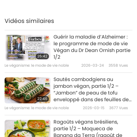
Vidéos similaires
Guérir la maladie d’Alzheimer :
le programme de mode de vie
Végan du Dr Dean Ornish partie
25:42
1/2
Le véganisme: le mode de vie noble
2026-03-24
3558
Vues
Sautés cambodgiens au
jambon végan, partie 1/2 –
“Jambon” de peau de tofu
22:46
enveloppé dans des feuilles de
bananier et sauté végan de
Le véganisme: le mode de vie noble
2026-03-15
3677
Vues
haricots longs au basilic sacré
Ragoûts végans brésiliens,
partie 1/2 – Moqueca de
Banana da Terra (ragoût de