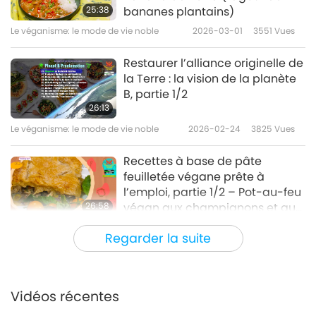
25:38
bananes plantains)
Le véganisme: le mode de vie noble
2026-03-01
3551
Vues
Restaurer l’alliance originelle de
la Terre : la vision de la planète
B, partie 1/2
26:13
Le véganisme: le mode de vie noble
2026-02-24
3825
Vues
Recettes à base de pâte
feuilletée végane prête à
l’emploi, partie 1/2 – Pot-au-feu
26:58
végan aux champignons et au
chou frisé
Le véganisme: le mode de vie noble
2026-02-15
3813
Vues
Regarder la suite
Genelia et Riteish Deshmukh
(tous deux végans) : Vers
Bollywood et au-delà, imaginer
Vidéos récentes
26:06
l’avenir, partie 1/2