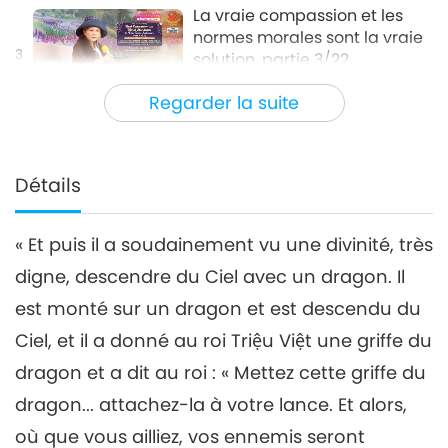
La vraie compassion et les
normes morales sont la vraie
3
solution, partie 3/22
28:25
Regarder la suite
Entre Maître et disciples
2022-02-03
7297
Vues
La vraie compassion et les
normes morales sont la vraie
Détails
4
solution, partie 4/22
30:18
« Et puis il a soudainement vu une divinité, très
Entre Maître et disciples
2022-02-04
6562
Vues
digne, descendre du Ciel avec un dragon. Il
La vraie compassion et les
est monté sur un dragon et est descendu du
normes morales sont la vraie
5
solution, partie 5/22
Ciel, et il a donné au roi Triệu Việt une griffe du
31:02
dragon et a dit au roi : « Mettez cette griffe du
Entre Maître et disciples
2022-02-05
7075
Vues
dragon... attachez-la à votre lance. Et alors,
La vraie compassion et les
où que vous ailliez, vos ennemis seront