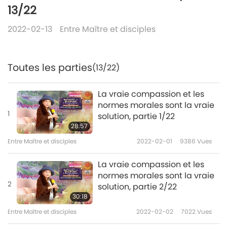
13/22
2022-02-13
Entre Maître et disciples
Toutes les parties
(13/22)
La vraie compassion et les
normes morales sont la vraie
1
solution, partie 1/22
28:57
Entre Maître et disciples
2022-02-01
9386
Vues
La vraie compassion et les
normes morales sont la vraie
2
solution, partie 2/22
30:18
Entre Maître et disciples
2022-02-02
7022
Vues