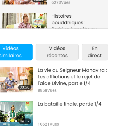
partie 3/4
6273
Vues
Histoires
bouddhiques :
Pathika, l’ascète nu,
28:49
partie 4/4
6223
Vues
Vidéos
Vidéos
En
similaires
récentes
direct
La vie du Seigneur Mahavira :
Les afflictions et le rejet de
l'aide Divine, partie 1/4
33:56
8858
Vues
La bataille finale, partie 1/4
34:37
10621
Vues