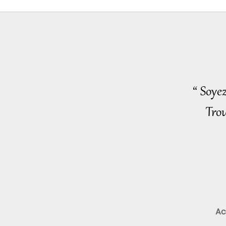
“ Soye
Trou
Ac