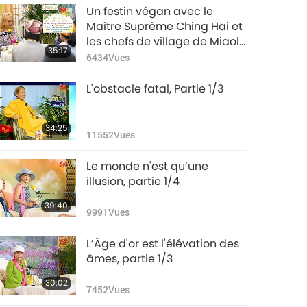
Un festin végan avec le
Maître Suprême Ching Hai et
les chefs de village de Miaoli,
35:17
à Taïwan (Formose), partie
6434
Vues
1/2
L'obstacle fatal, Partie 1/3
34:25
11552
Vues
Le monde n'est qu’une
illusion, partie 1/4
39:40
9991
Vues
L’Âge d'or est l'élévation des
âmes, partie 1/3
30:02
7452
Vues