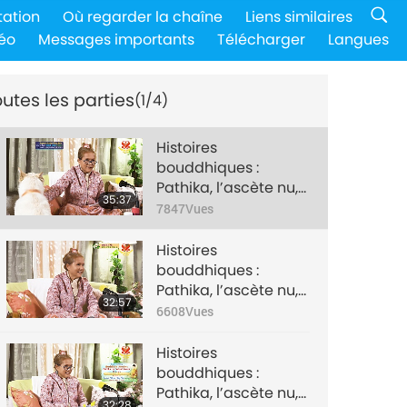
tation
Où regarder la chaîne
Liens similaires
éo
Messages importants
Télécharger
Langues
utes les parties
(1/4)
Histoires
bouddhiques :
Pathika, l’ascète nu,
35:37
partie 1/4
7847
Vues
Histoires
bouddhiques :
Pathika, l’ascète nu,
32:57
partie 2/4
6608
Vues
Histoires
bouddhiques :
Pathika, l’ascète nu,
32:28