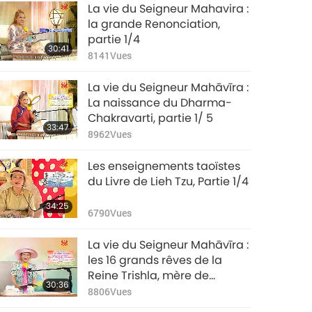
La vie du Seigneur Mahavira :
la grande Renonciation,
partie 1/4
30:41
8141
Vues
La vie du Seigneur Mahāvīra :
La naissance du Dharma-
Chakravarti, partie 1/ 5
33:47
8962
Vues
Les enseignements taoïstes
du Livre de Lieh Tzu, Partie 1/4
34:25
6790
Vues
La vie du Seigneur Mahāvīra :
les 16 grands rêves de la
Reine Trishla, mère de
30:36
Mahāvīra , partie 1/3
8806
Vues