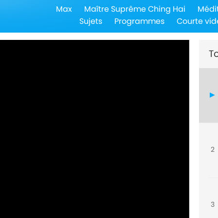
Max
Maître Suprême Ching Hai
Médi
Sujets
Programmes
Courte vid
To
2
3