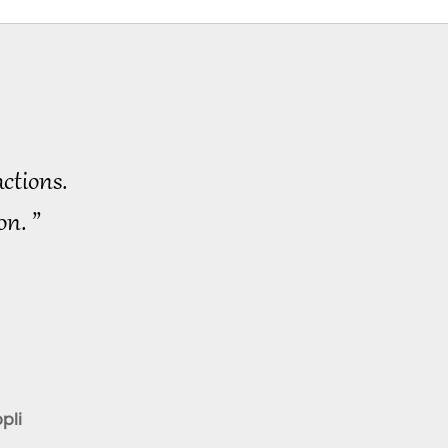
ctions.
on. ”
pli