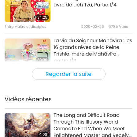
Livre de Lieh Tzu, Partie 1/4
34:25
Entre Maître et disciples
2020-02-26
6785
Vues
La vie du Seigneur Mahāvīra : les
16 grands rêves de la Reine
Trishla, mère de Mahāvīra ,
30:36
partie 1/3
Entre Maître et disciples
2020-02-23
8796
Vues
Regarder la suite
Un festin végan avec le Maître
Suprême Ching Hai et les chefs
de village de Miaoli, à Taïwan
Vidéos récentes
35:17
(Formose), partie 1/2
Entre Maître et disciples
2020-02-21
6423
Vues
The Long and Difficult Road
Through This Illusory World
L'obstacle fatal, Partie 1/3
Comes to End When We Meet
4:08
Enlightened Master and Receive