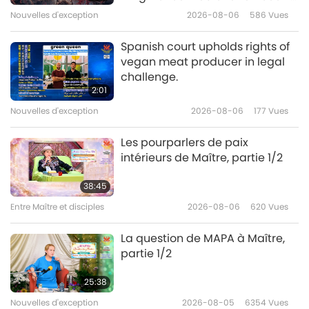
Initiation
Nouvelles d'exception
2026-08-06
586
Vues
34:25
Entre Maître et disciples
2020-02-18
11539
Vues
Spanish court upholds rights of
vegan meat producer in legal
Le monde n'est qu’une illusion,
challenge.
partie 1/4
2:01
Nouvelles d'exception
2026-08-06
177
Vues
39:40
Entre Maître et disciples
2020-02-14
9990
Vues
Les pourparlers de paix
intérieurs de Maître, partie 1/2
L’Âge d'or est l'élévation des
âmes, partie 1/3
38:45
Entre Maître et disciples
2026-08-06
620
Vues
30:02
Entre Maître et disciples
2020-02-11
7446
Vues
La question de MAPA à Maître,
partie 1/2
Histoires bouddhiques : l’histoire
d’Ananda, les noms de l’enfer et
25:38
la louange du Bouddha, partie
Nouvelles d'exception
2026-08-05
6354
Vues
32:01
1/11 Aug. 10, 2015