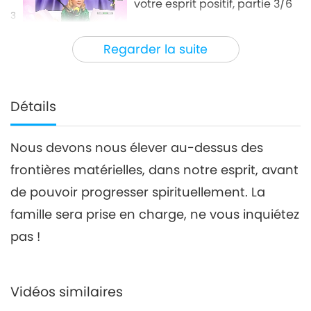
votre esprit positif, partie 3/6
3
32:50
Regarder la suite
Entre Maître et disciples
2021-07-13
9901
Vues
Faites des miracles avec
votre esprit positif, partie 4/6
Détails
4
33:50
Nous devons nous élever au-dessus des
Entre Maître et disciples
2021-07-14
7081
Vues
frontières matérielles, dans notre esprit, avant
Faites des miracles avec
de pouvoir progresser spirituellement. La
votre esprit positif, partie 5/6
5
famille sera prise en charge, ne vous inquiétez
29:25
pas !
Entre Maître et disciples
2021-07-15
11532
Vues
Faites des miracles avec
Vidéos similaires
votre esprit positif, partie
6/6