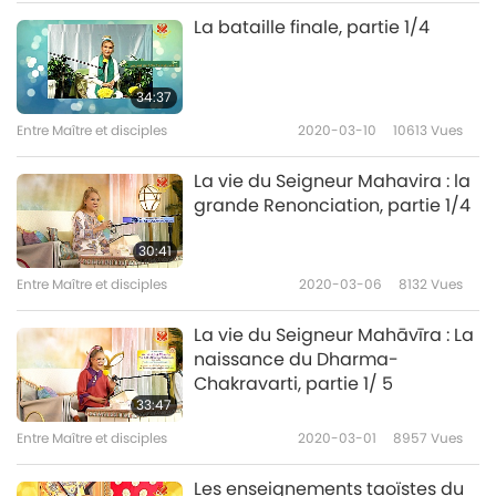
29:33
La bataille finale, partie 1/4
Entre Maître et disciples
2021-07-16
9654
Vues
34:37
Entre Maître et disciples
2020-03-10
10613
Vues
La vie du Seigneur Mahavira : la
grande Renonciation, partie 1/4
30:41
Entre Maître et disciples
2020-03-06
8132
Vues
La vie du Seigneur Mahāvīra : La
naissance du Dharma-
Chakravarti, partie 1/ 5
33:47
Entre Maître et disciples
2020-03-01
8957
Vues
Les enseignements taoïstes du