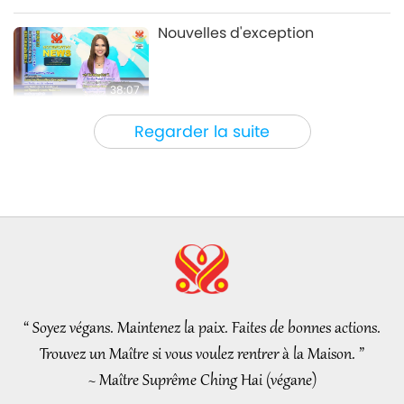
Entre Maître et disciples
2020-01-31
8339
Vues
Nouvelles d'exception
38:07
Nouvelles d'exception
2026-08-05
150
Vues
Regarder la suite
L’éthique islamique concernant
l’eau : extraits des Hadiths,
partie 1/2
22:27
Paroles de sagesse
2026-08-05
153
Vues
Au-delà du calcium : les
habitudes quotidiennes qui
façonnent vos os
“ Soyez végans. Maintenez la paix. Faites de bonnes actions.
21:56
Trouvez un Maître si vous voulez rentrer à la Maison. ”
Un mode de vie sain
2026-08-05
149
Vues
~ Maître Suprême Ching Hai (végane)