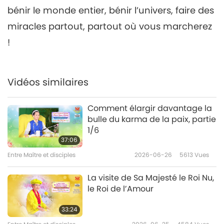
29:33
bénir le monde entier, bénir l’univers, faire des
Entre Maître et disciples
2021-07-16
9679
Vues
miracles partout, partout où vous marcherez
!
Vidéos similaires
Comment élargir davantage la
bulle du karma de la paix, partie
1/6
37:06
Entre Maître et disciples
2026-06-26
5613
Vues
La visite de Sa Majesté le Roi Nu,
le Roi de l’Amour
33:24