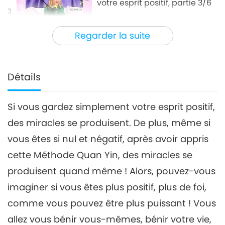
votre esprit positif, partie 3/6
3
32:50
Regarder la suite
Entre Maître et disciples
2021-07-13
9923
Vues
Faites des miracles avec
votre esprit positif, partie 4/6
Détails
4
33:50
Si vous gardez simplement votre esprit positif,
Entre Maître et disciples
2021-07-14
7099
Vues
des miracles se produisent. De plus, même si
Faites des miracles avec
vous êtes si nul et négatif, après avoir appris
votre esprit positif, partie
5/6
cette Méthode Quan Yin, des miracles se
29:25
produisent quand même ! Alors, pouvez-vous
Entre Maître et disciples
2021-07-15
11558
Vues
imaginer si vous êtes plus positif, plus de foi,
Faites des miracles avec
comme vous pouvez être plus puissant ! Vous
votre esprit positif, partie 6/6
allez vous bénir vous-mêmes, bénir votre vie,
6