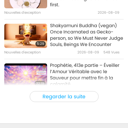
concentration de Shiva II, partie
first.
1/4
Nouvelles d'exception
2026-08-09
36:56
Entre Maître et disciples
2026-05-19
5242
Vues
Shakyamuni Buddha (vegan)
Once Incarnated as Gecko-
Les 112 méthodes de
person, so We Must Never Judge
concentration de Shiva I, partie
5:29
Souls, Beings We Encounter
1/7
Nouvelles d'exception
2026-08-09
548
Vues
37:31
Entre Maître et disciples
2026-05-12
5687
Vues
Prophétie, 413e partie – Éveiller
l’Amour Véritable avec le
Sauveur pour mettre fin à la
32:19
calamité
Série en plusieurs parties sur les
2026-08-09
602
Vues
Regarder la suite
anciennes prédictions à propos de notre
planète
Le pouvoir de l’Amour, partie 2/5
32:43