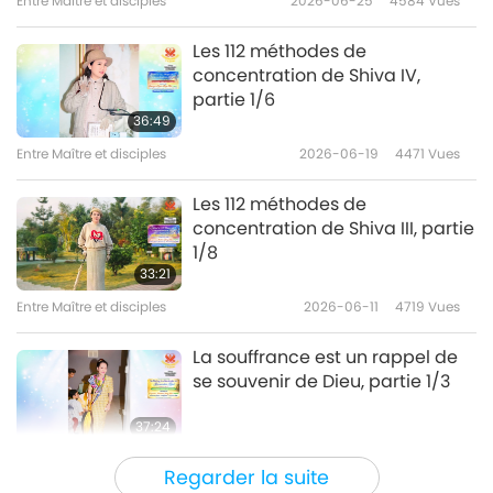
Entre Maître et disciples
2026-06-25
4584
Vues
Les 112 méthodes de
concentration de Shiva IV,
partie 1/6
36:49
Entre Maître et disciples
2026-06-19
4471
Vues
Les 112 méthodes de
concentration de Shiva III, partie
1/8
33:21
Entre Maître et disciples
2026-06-11
4719
Vues
La souffrance est un rappel de
se souvenir de Dieu, partie 1/3
37:24
Entre Maître et disciples
2026-06-08
4372
Vues
Regarder la suite