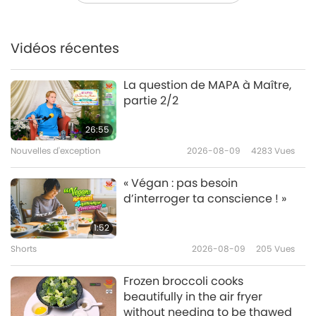
Des vœux sincères, partie 1/3
Vidéos récentes
38:52
Entre Maître et disciples
2026-06-05
4980
Vues
La question de MAPA à Maître,
partie 2/2
Le Roi de Mara fait part des 10
règles du monde physique,
26:55
partie 1/5
Nouvelles d'exception
2026-08-09
4283
Vues
40:57
Entre Maître et disciples
2026-05-31
6086
Vues
« Végan : pas besoin
d’interroger ta conscience ! »
Riez jusqu’au Paradis, partie 1/8
1:52
Shorts
2026-08-09
205
Vues
37:55
Entre Maître et disciples
2026-05-23
4654
Vues
Frozen broccoli cooks
beautifully in the air fryer
Les 112 méthodes de
without needing to be thawed