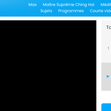
Max
Maître Suprême Ching Hai
Médi
Sujets
Programmes
Courte vid
To
1