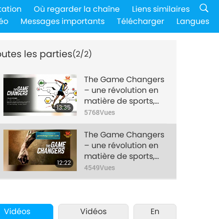
tation
Où regarder la chaîne
Liens similaires
éo
Messages importants
Télécharger
Langues
utes les parties
(2/2)
The Game Changers
– une révolution en
matière de sports,
13:35
nutrition et
5768
Vues
performance, partie
1/2
The Game Changers
– une révolution en
matière de sports,
12:22
nutrition et
4549
Vues
performance, partie
2/2
Vidéos
Vidéos
En