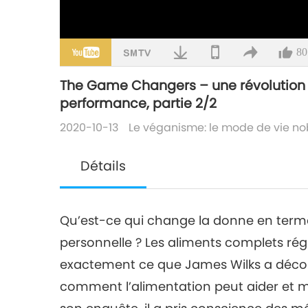
80
The Game Changers – une révolution e
performance, partie 2/2
2020-10-13
Le véganisme: le mode de vie no
Détails
Qu’est-ce qui change la donne en term
personnelle ? Les aliments complets rég
exactement ce que James Wilks a découve
comment l’alimentation peut aider et m