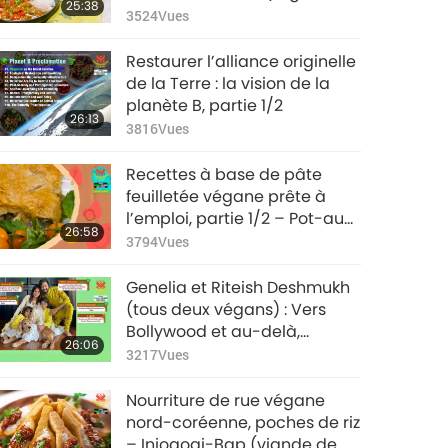
25:38
bananes plantains)
3524
Vues
Restaurer l’alliance originelle
de la Terre : la vision de la
planète B, partie 1/2
26:13
3816
Vues
Recettes à base de pâte
feuilletée végane prête à
l’emploi, partie 1/2 – Pot-au-
26:58
feu végan aux champignons
3794
Vues
et au chou frisé
Genelia et Riteish Deshmukh
(tous deux végans) : Vers
Bollywood et au-delà,
26:06
imaginer l’avenir, partie 1/2
3217
Vues
Nourriture de rue végane
nord-coréenne, poches de riz
– Injogogi-Bap (viande de