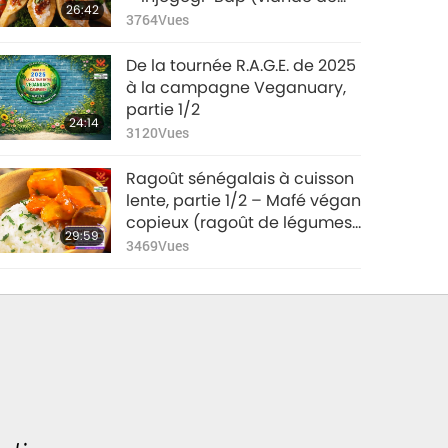
26:42
soja) et Dubu Bap (tofu frit
3764
Vues
croustillant)
De la tournée R.A.G.E. de 2025
à la campagne Veganuary,
partie 1/2
24:14
3120
Vues
Ragoût sénégalais à cuisson
lente, partie 1/2 – Mafé végan
copieux (ragoût de légumes
29:59
à la pâte d’arachide) à base
3469
Vues
de tomates et de poivrons