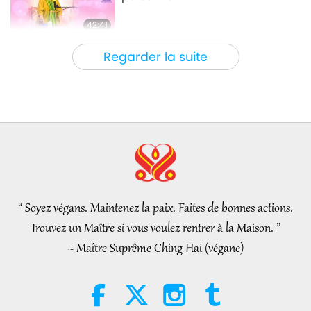
42:41
Entre Maître et disciples
2026-08-05
777
Vues
Regarder la suite
It Is Joy to Hear That GOD’s
Disciple’s Kind Actions and
Loving Demeanor Were
4:31
Appreciated by School
Community
Nouvelles d'exception
2026-08-04
1034
Vues
Nouvelles d'exception
“ Soyez végans. Maintenez la paix. Faites de bonnes actions.
32:52
Trouvez un Maître si vous voulez rentrer à la Maison. ”
Nouvelles d'exception
2026-08-04
323
Vues
~ Maître Suprême Ching Hai (végane)
Une analyse du plaisir : extraits
des œuvres de Pierre Gassendi
(végétarien), partie 2/2