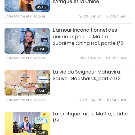
l’Afrique et la Chine
Entre Maître et disciples
2020-08-08
4324
Vues
42:02
Entre Maître et disciples
2020-04-24
21202
Vues
Un voyage à Malaga, partie
7/9
L'amour inconditionnel des
animaux pour le Maître
27:56
Suprême Ching Hai, partie 1/2
Entre Maître et disciples
2020-08-09
4318
Vues
1:20:49
Entre Maître et disciples
2020-04-12
17589
Vues
Un voyage à Malaga, partie
8/9
La vie du Seigneur Mahavira :
8
Sauver Gaushalak, partie 1/3
35:02
Entre Maître et disciples
2020-08-10
4896
Vues
35:49
Entre Maître et disciples
2020-04-09
8264
Vues
Un voyage à Malaga, partie
9/9
La pratique fait le Maître, partie
9
1/4
31:44
Entre Maître et disciples
2020-08-11
5030
Vues
30:51