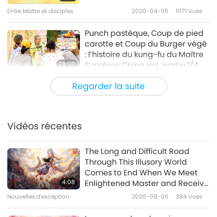
Entre Maître et disciples
2020-04-05
11171
Vues
Punch pastèque, Coup de pied
carotte et Coup du Burger végé
: l’histoire du kung-fu du Maître
29:08
Suprême Ching Hai, partie 1/4
Entre Maître et disciples
2020-04-01
6160
Vues
Regarder la suite
La vie du Seigneur Mahavira :
l’incarnation de l’Amour, partie
1/5
Vidéos récentes
33:48
Entre Maître et disciples
2020-03-27
8944
Vues
The Long and Difficult Road
Through This Illusory World
Histoires bouddhiques : Pathika,
Comes to End When We Meet
l’ascète nu, partie 1/4
4:08
Enlightened Master and Receive
Initiation
Nouvelles d'exception
2026-08-06
384
Vues
35:37
Entre Maître et disciples
2020-03-23
7832
Vues