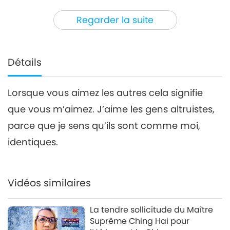
30:18
Regarder la suite
Entre Maître et disciples
2020-08-05
4425
Vues
Un voyage à Malaga, partie
4/9
Détails
4
26:16
Lorsque vous aimez les autres cela signifie
Entre Maître et disciples
2020-08-06
4438
Vues
que vous m’aimez. J’aime les gens altruistes,
Un voyage à Malaga, partie
parce que je sens qu’ils sont comme moi,
5/9
5
identiques.
31:54
Entre Maître et disciples
2020-08-07
4265
Vues
Vidéos similaires
Un voyage à Malaga, partie
6/9
La tendre sollicitude du Maître
6
Suprême Ching Hai pour
32:05