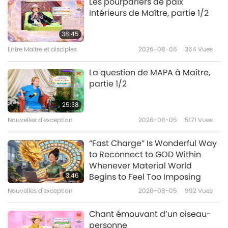
Les pourparlers de paix
intérieurs de Maître, partie 1/2
La vie du Seigneur Mahavira :
Concentrez-vous toujours à
38:45
l'intérieur, partie 1/5
Entre Maître et disciples
2026-08-06
364
Vues
34:17
Entre Maître et disciples
2020-03-18
8701
Vues
La question de MAPA à Maître,
partie 1/2
La vie du Seigneur Mahavira :
Les afflictions et le rejet de l'aide
25:38
Divine, partie 1/4
Nouvelles d'exception
2026-08-05
5171
Vues
33:56
Entre Maître et disciples
2020-03-14
8840
Vues
“Fast Charge” Is Wonderful Way
to Reconnect to GOD Within
La bataille finale, partie 1/4
Whenever Material World
3:46
Begins to Feel Too Imposing
Nouvelles d'exception
2026-08-05
992
Vues
34:37
Entre Maître et disciples
2020-03-10
10610
Vues
Chant émouvant d’un oiseau-
personne