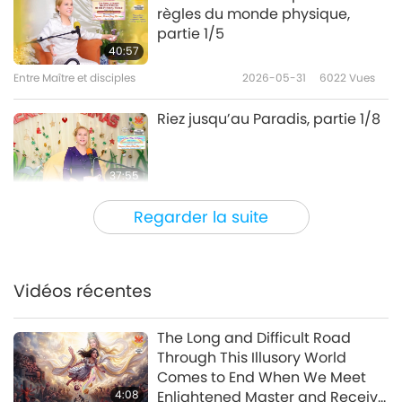
règles du monde physique,
partie 1/5
40:57
Entre Maître et disciples
2026-05-31
6022
Vues
Riez jusqu’au Paradis, partie 1/8
37:55
Entre Maître et disciples
2026-05-23
4570
Vues
Regarder la suite
Les 112 méthodes de
concentration de Shiva II, partie
1/4
Vidéos récentes
36:56
Entre Maître et disciples
2026-05-19
5198
Vues
The Long and Difficult Road
Through This Illusory World
Les 112 méthodes de
Comes to End When We Meet
concentration de Shiva I, partie
4:08
Enlightened Master and Receive