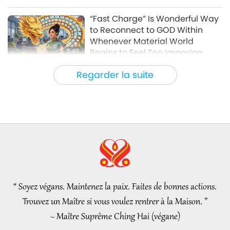
Entre Maître et disciples
2026-05-02
5931
Vues
“Fast Charge” Is Wonderful Way
to Reconnect to GOD Within
Whenever Material World
3:46
Begins to Feel Too Imposing
Nouvelles d'exception
2026-08-05
1176
Vues
Regarder la suite
Nouvelles d'exception
38:07
Nouvelles d'exception
2026-08-05
250
Vues
L’éthique islamique concernant
l’eau : extraits des Hadiths,
partie 1/2
“ Soyez végans. Maintenez la paix. Faites de bonnes actions.
22:27
Trouvez un Maître si vous voulez rentrer à la Maison. ”
Paroles de sagesse
2026-08-05
242
Vues
~ Maître Suprême Ching Hai (végane)