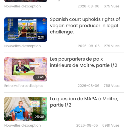
1/7
Initiation
Nouvelles d'exception
2026-08-06
675
Vues
37:31
Entre Maître et disciples
2026-05-12
5638
Vues
Spanish court upholds rights of
vegan meat producer in legal
Nous devons vouloir la libération
challenge.
pour être libérés, partie 1/3
2:01
Nouvelles d'exception
2026-08-06
279
Vues
38:43
Entre Maître et disciples
2026-05-09
5112
Vues
Les pourparlers de paix
intérieurs de Maître, partie 1/2
L’histoire de la fête de Ching
Ming, partie 1/4
38:45
Entre Maître et disciples
2026-08-06
758
Vues
37:24
Entre Maître et disciples
2026-05-05
4864
Vues
La question de MAPA à Maître,
partie 1/2
Ceux que nous devons
remercier pour la fin rapide de
25:38
la guerre mondiale, partie 1/3
Nouvelles d'exception
2026-08-05
6981
Vues
41:08