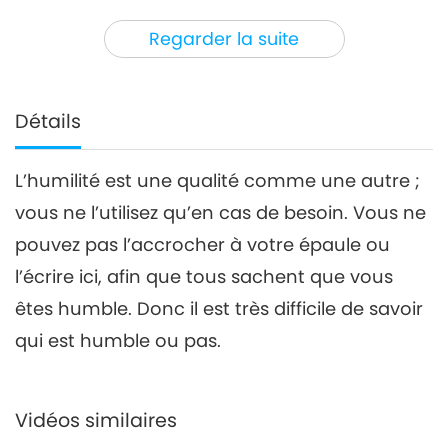
30:18
Regarder la suite
Entre Maître et disciples
2020-08-05
4431
Vues
Un voyage à Malaga, partie
4/9
Détails
4
26:16
L’humilité est une qualité comme une autre ;
Entre Maître et disciples
2020-08-06
4443
Vues
vous ne l’utilisez qu’en cas de besoin. Vous ne
Un voyage à Malaga, partie
pouvez pas l’accrocher à votre épaule ou
5/9
5
l’écrire ici, afin que tous sachent que vous
31:54
êtes humble. Donc il est très difficile de savoir
Entre Maître et disciples
2020-08-07
4268
Vues
qui est humble ou pas.
Un voyage à Malaga, partie
6/9
6
Vidéos similaires
32:05