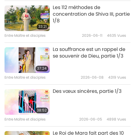
Entre Maître et disciples
2020-08-08
4329
Vues
Les 112 méthodes de
concentration de Shiva III, partie
Un voyage à Malaga, partie
1/8
7/9
33:21
7
Entre Maître et disciples
2026-06-11
4635
Vues
27:56
Entre Maître et disciples
2020-08-09
4324
Vues
La souffrance est un rappel de
se souvenir de Dieu, partie 1/3
Un voyage à Malaga, partie
8/9
37:24
8
Entre Maître et disciples
2026-06-08
4319
Vues
35:02
Entre Maître et disciples
2020-08-10
4902
Vues
Des vœux sincères, partie 1/3
Un voyage à Malaga, partie
9/9
38:52
9
Entre Maître et disciples
2026-06-05
4898
Vues
31:44
Entre Maître et disciples
2020-08-11
5040
Vues
Le Roi de Mara fait part des 10