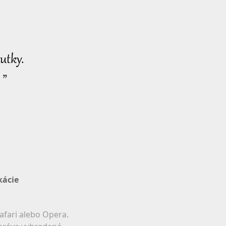
utky.
 ”
kácie
afari alebo Opera.