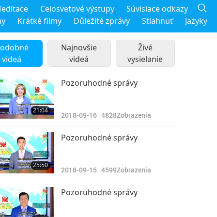
editace
Celosvetové výstupy
Súvisiace odkazy
my
Krátké filmy
Důležité zprávy
Stiahnuť
Jazyky
odobné
Najnovšie
Živé
videá
videá
vysielanie
Pozoruhodné správy
21:04
2018-09-16
4828
Zobrazenia
Pozoruhodné správy
25:50
2018-09-15
4599
Zobrazenia
Pozoruhodné správy