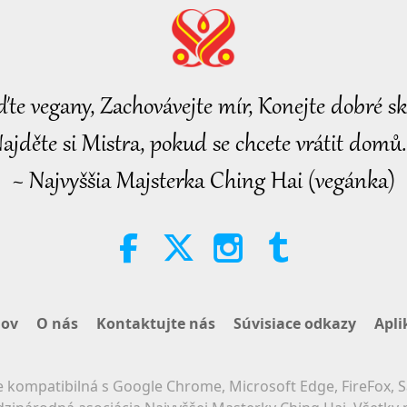
ďte vegany, Zachovávejte mír, Konejte dobré sk
ajděte si Mistra, pokud se chcete vrátit domů.
~ Najvyššia Majsterka Ching Hai (vegánka)
ov
O nás
Kontaktujte nás
Súvisiace odkazy
Apli
 kompatibilná s Google Chrome, Microsoft Edge, FireFox, S