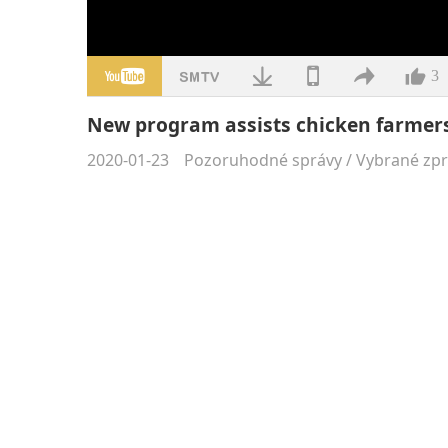
3
New program assists chicken farmers
2020-01-23
Pozoruhodné správy
/
Vybrané zp