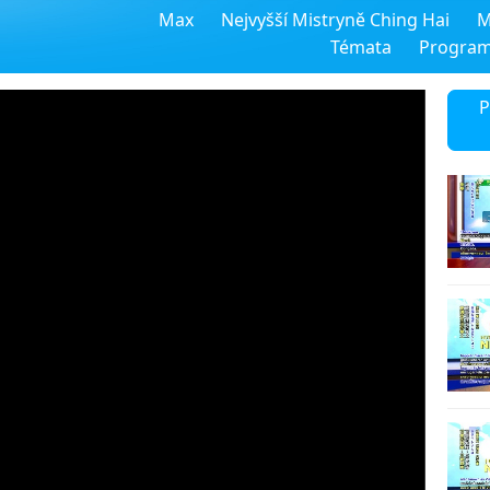
Max
Nejvyšší Mistryně Ching Hai
M
Témata
Progra
P