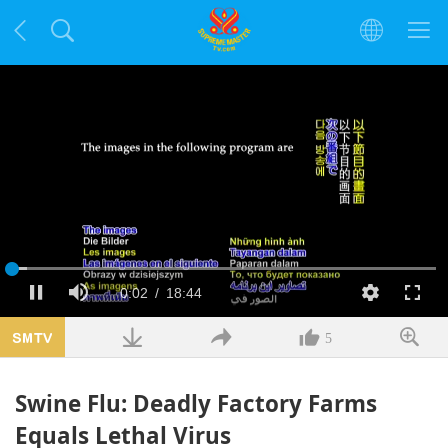
Načteno
:
3.57%
Aktuální
0:02
/
Doba
18:44
Pauza
Ztlumit
kvalita
Na
celou
obra
čas
trvání
5
Swine Flu: Deadly Factory Farms
Equals Lethal Virus