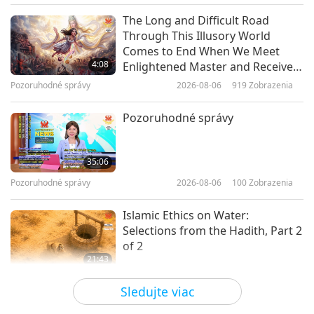
Svet zvierat, našich spoluobyvateľov
2020-06-12
4252
Zobrazenia
The Long and Difficult Road
Through This Illusory World
Explore the Extraordinary World
Comes to End When We Meet
of the Animals with Yolaine de la
4:08
Enlightened Master and Receive
Bigne (vegetarian), Part 1 of 2
Initiation
Pozoruhodné správy
2026-08-06
919
Zobrazenia
14:17
Svet zvierat, našich spoluobyvateľov
2020-05-25
4155
Zobrazenia
Pozoruhodné správy
The Wonderful World of Whales
35:06
Pozoruhodné správy
2026-08-06
100
Zobrazenia
17:52
Svet zvierat, našich spoluobyvateľov
2020-05-15
4747
Zobrazenia
Islamic Ethics on Water:
Selections from the Hadith, Part 2
of 2
21:43
Slová múdrosti
2026-08-06
91
Zobrazenia
Sledujte viac
Tammy Fry (vegan): Planting