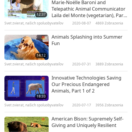
Marie-Noëlle Baroni and
Telepathic Animal Communicator
12:37
Laila del Monte (vegetarian), Part
1 of 3
Svet zvierat, našich spoluobyvateľov
2020-08-07
4869
Zobrazenia
Animals Splashing into Summer
Fun
14:12
Svet zvierat, našich spoluobyvateľov
2020-07-31
3889
Zobrazenia
Innovative Technologies Saving
Our Precious Endangered
Animals, Part 1 of 2
18:33
Svet zvierat, našich spoluobyvateľov
2020-07-17
3956
Zobrazenia
American Bison: Supremely Self-
Giving and Uniquely Resilient