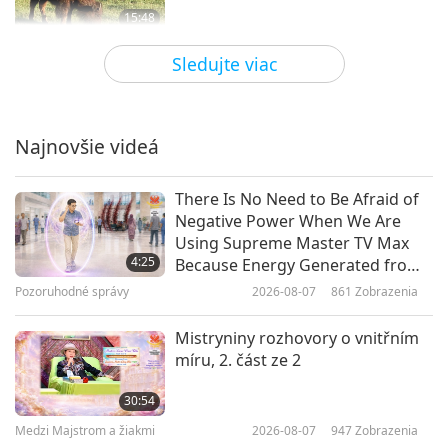
15:48
Svet zvierat, našich spoluobyvateľov
2020-07-10
4660
Zobrazenia
Sledujte viac
Amazing Ants and their
Cooperative Communities
Najnovšie videá
16:23
Svet zvierat, našich spoluobyvateľov
2020-07-03
6421
Zobrazenia
There Is No Need to Be Afraid of
Negative Power When We Are
The Endearing Lemurs of
Using Supreme Master TV Max
Madagascar
4:25
Because Energy Generated from
It Is Far More Powerful than Any
Pozoruhodné správy
2026-08-07
861
Zobrazenia
15:47
Negative Entity
Svet zvierat, našich spoluobyvateľov
2020-06-26
4843
Zobrazenia
Mistryniny rozhovory o vnitřním
míru, 2. část ze 2
The Coolest Animal Dads, Part 1
of 2
30:54
Medzi Majstrom a žiakmi
2026-08-07
947
Zobrazenia
15:26