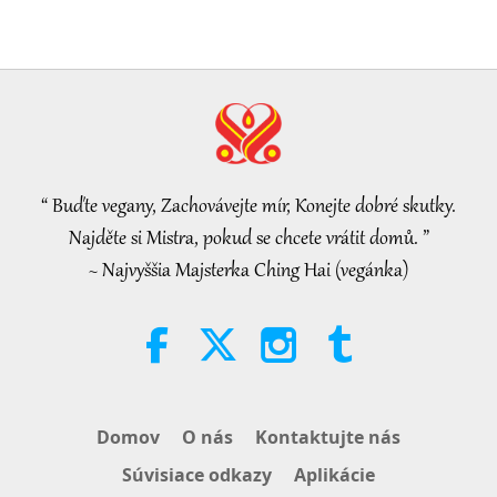
Seeds for a Kinder World, Part 1
of 2
19:47
Vegy elita
2026-08-06
82
Zobrazenia
Mistryniny rozhovory o vnitřním
míru, 1. část ze 2
“ Buďte vegany, Zachovávejte mír, Konejte dobré skutky.
38:45
Najděte si Mistra, pokud se chcete vrátit domů. ”
Medzi Majstrom a žiakmi
2026-08-06
1161
Zobrazenia
~ Najvyššia Majsterka Ching Hai (vegánka)
Spanish court upholds rights of
vegan meat producer in legal
challenge.
2:01
Pozoruhodné správy
2026-08-06
418
Zobrazenia
Domov
O nás
Kontaktujte nás
MAPA’s Question to Master, Part 1
Súvisiace odkazy
Aplikácie
of 2, August 3, 2026