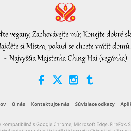
ďte vegany, Zachovávejte mír, Konejte dobré sk
ajděte si Mistra, pokud se chcete vrátit domů.
~ Najvyššia Majsterka Ching Hai (vegánka)
ov
O nás
Kontaktujte nás
Súvisiace odkazy
Apli
 kompatibilná s Google Chrome, Microsoft Edge, FireFox, S