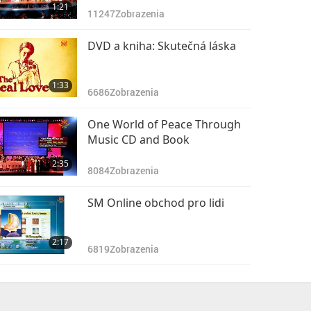
1:21
11247
Zobrazenia
DVD a kniha: Skutečná láska
1:33
6686
Zobrazenia
One World of Peace Through
Music CD and Book
2:35
8084
Zobrazenia
SM Online obchod pro lidi
2:17
6819
Zobrazenia