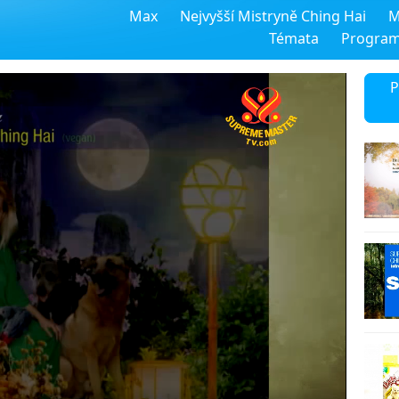
Max
Nejvyšší Mistryně Ching Hai
M
Témata
Progra
P