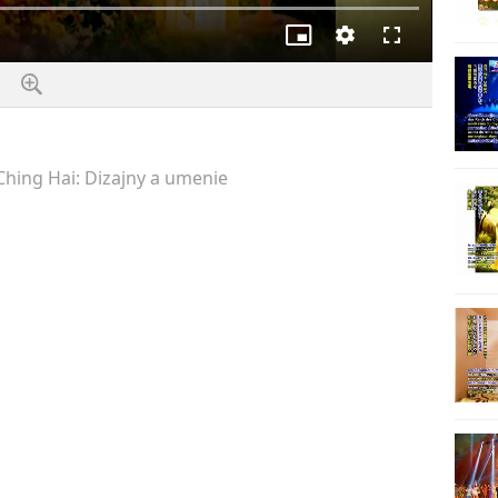
Obraz
kvalita
Na
v
celou
obraze
obrazovku
Ching Hai: Dizajny a umenie