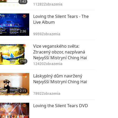
1:43
11282
Zobrazenia
Loving the Silent Tears - The
Live Album
2:36
9959
Zobrazenia
Vize veganského světa:
Ztracený obzor, nazpívaná
Nejvyšší Mistryní Ching Hai
2:50
12420
Zobrazenia
Láskyplný dům navržený
Nejvyšší Mistryní Ching Hai
2:15
7892
Zobrazenia
Loving the Silent Tears DVD