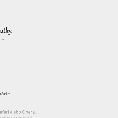
utky.
 ”
kácie
afari alebo Opera.